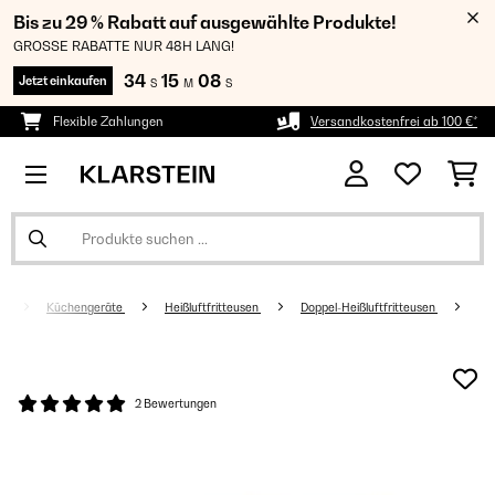
Bis zu 29 % Rabatt auf ausgewählte Produkte!
GROSSE RABATTE NUR 48H LANG!
34
15
08
Jetzt einkaufen
S
M
S
Flexible Zahlungen
Versandkostenfrei ab 100 €*
Küchengeräte
Heißluftfritteusen
Doppel-Heißluftfritteusen
2 Bewertungen