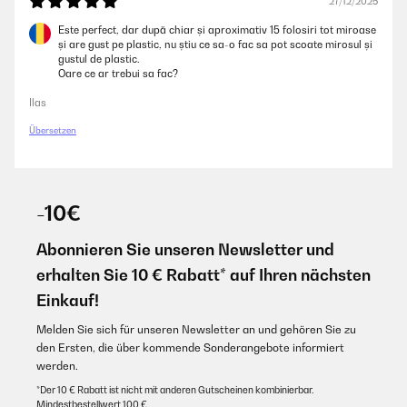
27/12/2025
Este perfect, dar după chiar și aproximativ 15 folosiri tot miroase
și are gust pe plastic, nu știu ce sa-o fac sa pot scoate mirosul și
gustul de plastic.
Oare ce ar trebui sa fac?
Ilas
Übersetzen
-10€
Abonnieren Sie unseren Newsletter und
erhalten Sie 10 € Rabatt* auf Ihren nächsten
Einkauf!
Melden Sie sich für unseren Newsletter an und gehören Sie zu
den Ersten, die über kommende Sonderangebote informiert
werden.
*Der 10 € Rabatt ist nicht mit anderen Gutscheinen kombinierbar.
Mindestbestellwert 100 €.