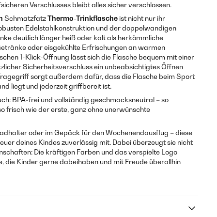
sicheren Verschlusses bleibt alles sicher verschlossen.
n
Schmatzfatz
Thermo-Trinkflasche
ist nicht nur ihr
 robusten Edelstahlkonstruktion und der doppelwandigen
nke deutlich länger heiß oder kalt als herkömmliche
e Getränke oder eisgekühlte Erfrischungen an warmen
hen 1-Klick-Öffnung lässt sich die Flasche bequem mit einer
zlicher Sicherheitsverschluss ein unbeabsichtigtes Öffnen
Tragegriff sorgt außerdem dafür, dass die Flasche beim Sport
 liegt und jederzeit griffbereit ist.
uch: BPA-frei und vollständig geschmacksneutral – so
 frisch wie der erste, ganz ohne unerwünschte
rradhalter oder im Gepäck für den Wochenendausflug – diese
uer deines Kindes zuverlässig mit. Dabei überzeugt sie nicht
nschaften: Die kräftigen Farben und das verspielte Logo
e, die Kinder gerne dabeihaben und mit Freude überallhin