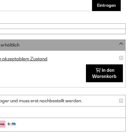
Eintragen
erhältlich
in akzeptablem Zustand
In den
Warenkorb
f Lager und muss erst nachbestellt werden.