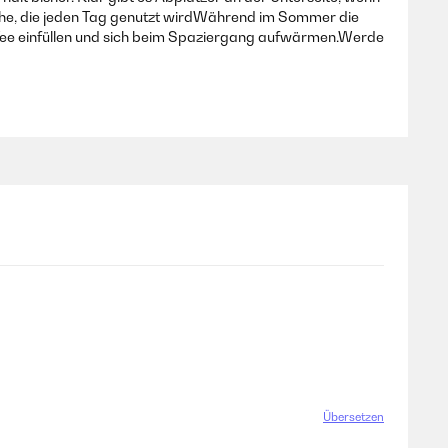
lasche, die jeden Tag genutzt wirdWährend im Sommer die
 Tee einfüllen und sich beim Spaziergang aufwärmen.Werde
ja bitte Kontaktieren Sie mich per Email
dass die Kappe nach 8 Monaten Gebrauch beschädigt wurde.
Übersetzen