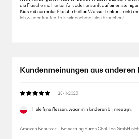
die Flasche mal runter fällt oder unsanft auf einen steini
Kids mit normaler Flasche heißes Wasser trinken, trinkt
ich wieder kaufen, falls wir nochmal eine brauchen!
Amazon Benutzer – Bewertung durch Chal-Tec GmbH nicht
05/08/2025
Kundenmeinungen aus anderen 
Die Flasche an sich ist super Toll, nur der Deckel verschlu
_______________________________
23/11/2025
===============================
ANTWORT
===============================
Hele fijne flessen, waar m'n kinderen blij mee zijn.
Sehr geehrter Kunde,
vielen Dank für Ihren Kommentar. Es freut uns zu hören, d
Amazon Benutzer – Bewertung durch Chal-Tec GmbH nicht