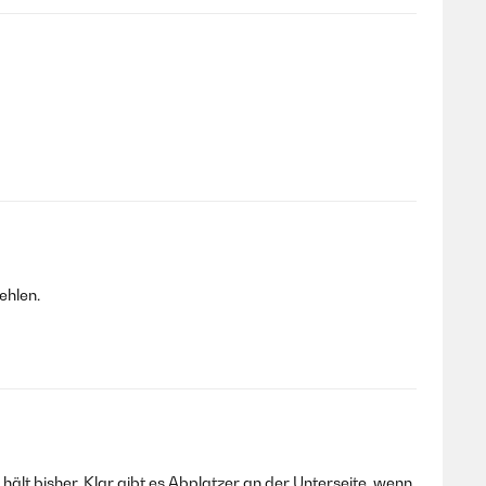
ehlen.
lt bisher. Klar gibt es Abplatzer an der Unterseite, wenn