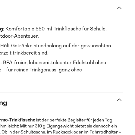
ag
: Komfortable 550-ml-Trinkflasche für Schule,
utdoor-Abenteuer.
: Hält Getränke stundenlang auf der gewünschten
zeit trinkbereit sind.
k
: BPA-freier, lebensmittelechter Edelstahl ohne
– für reinen Trinkgenuss, ganz ohne
ng
rmo-Trinkflasche
ist der perfekte Begleiter für jeden Tag.
hm leicht: Mit nur 310 g Eigengewicht bietet sie dennoch ein
Ob in der Schultasche, im Rucksack oder im Fahrradhalter –