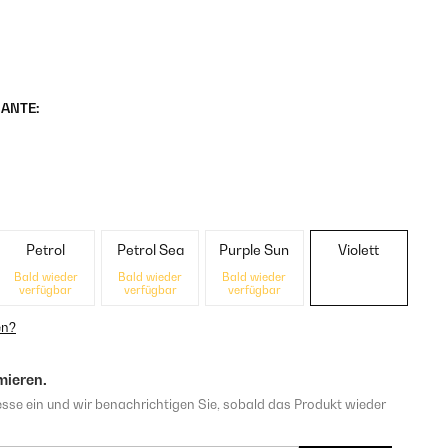
ANTE:
Petrol
Petrol Sea
Purple Sun
Violett
Bald wieder
Bald wieder
Bald wieder
verfügbar
verfügbar
verfügbar
en?
mieren.
sse ein und wir benachrichtigen Sie, sobald das Produkt wieder