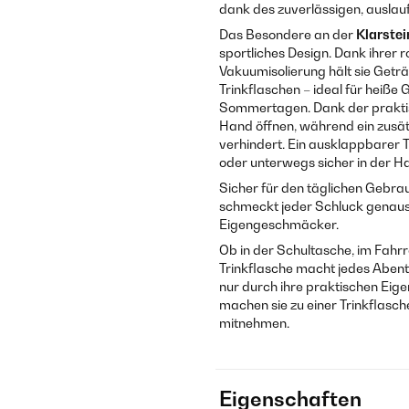
dank des zuverlässigen, auslauf
Das Besondere an der
Klarstei
sportliches Design. Dank ihrer
Vakuumisolierung hält sie Geträ
Trinkflaschen – ideal für heiß
Sommertagen. Dank der praktisc
Hand öffnen, während ein zusät
verhindert. Ein ausklappbarer 
oder unterwegs sicher in der Hand
Sicher für den täglichen Gebra
schmeckt jeder Schluck genauso
Eigengeschmäcker.
Ob in der Schultasche, im Fah
Trinkflasche macht jedes Abente
nur durch ihre praktischen Eige
machen sie zu einer Trinkflasch
mitnehmen.
Eigenschaften