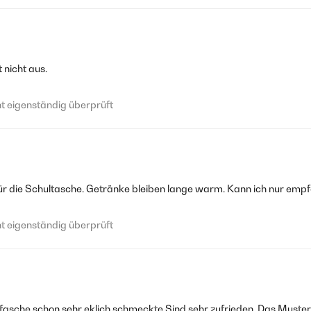
t nicht aus.
 eigenständig überprüft
 für die Schultasche. Getränke bleiben lange warm. Kann ich nur empf
 eigenständig überprüft
sche schon sehr eklich schmeckte.Sind sehr zufrieden. Das Muster hä