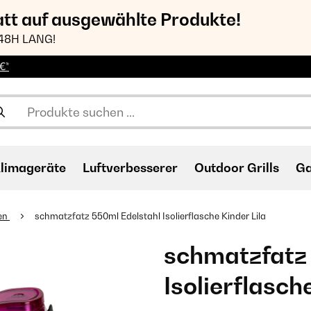
att auf ausgewählte Produkte!
48H LANG!
€*
limageräte
Luftverbesserer
Outdoor Grills
Ga
en
schmatzfatz 550ml Edelstahl Isolierflasche Kinder Lila
schmatzfatz 
Isolierflasch