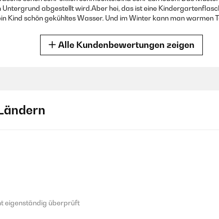
gen Untergrund abgestellt wird.Aber hei, das ist eine Kindergartenf
 mein Kind schön gekühltes Wasser. Und im Winter kann man warmen
Alle Kundenbewertungen zeigen
 eigenständig überprüft
Ländern
ss ist in 8 Monaten kaputt gegangen gibt es einen Ersatz deckel wenn 
ass Ihnen die Größe der Flasche gefällt. Es tut uns leid zu hören, 
 eigenständig überprüft