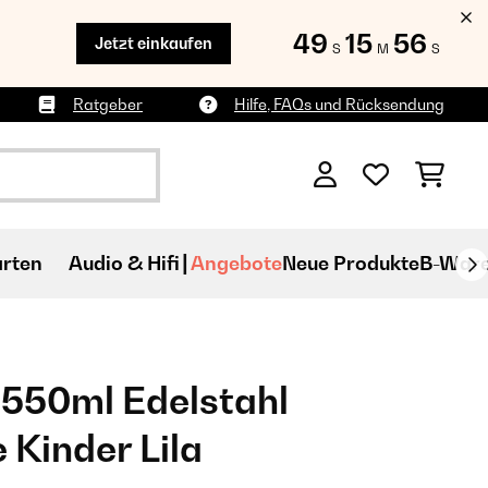
49
15
53
Jetzt einkaufen
S
M
S
Ratgeber
Hilfe, FAQs und Rücksendung
rten
Audio & Hifi
Angebote
Neue Produkte
B-War
550ml Edelstahl
e Kinder Lila