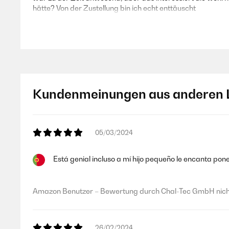
hätte? Von der Zustellung bin ich echt enttäuscht
Amazon Benutzer – Bewertung durch Chal-Tec GmbH nicht
09/06/2024
Kundenmeinungen aus anderen 
Da kommt gleich 70er/80iger Feeling auf.Meine ganzen alt
hätte ich noch einen Verstärker mit Boxen benötigt und so T
überraschend einfach und gut.Bluetooth kann hier leider
auf den Plattenspieler geht einwandfrei.Von den eingebaute
05/03/2024
ausdenken.Kurz: der ist " bescheiden ".Ich habe dann zu
überrascht.Es ist aslo möglich hier auch Aktivboxen, z.B. 
das bekommen und bin zufrieden damit.Für eine kleine Garten
Está genial incluso a mí hijo pequeño le encanta pone
Modell wieder kaufen.
Amazon Benutzer – Bewertung durch Chal-Tec GmbH nicht
Amazon Benutzer – Bewertung durch Chal-Tec GmbH nicht
26/02/2024