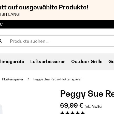
att auf ausgewählte Produkte!
48H LANG!
€*
limageräte
Luftverbesserer
Outdoor Grills
Ga
Plattenspieler
Peggy Sue Retro-Plattenspieler
Peggy Sue Re
69,99 €
(inkl. MwSt.)