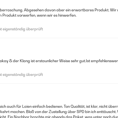
e Überraschung. Abgesehen davon aber ein erwartbares Produkt. Wir 
m Produkt vorwerfen, wenn wir es hinwerfen.
 eigenständig überprüft
t okay & der Klang ist erstaunlicher Weise sehr gut.Ist empfehlenswer
 eigenständig überprüft
t sich auch für Laien einfach bedienen. Ton Qualität, ist klar, nicht 
kehrt machen. Bloß von der Zustellung über SPD bin ich enttäuscht. W
l nicht. Ein Nachbar brachte mir abends das Paket, was unter noch