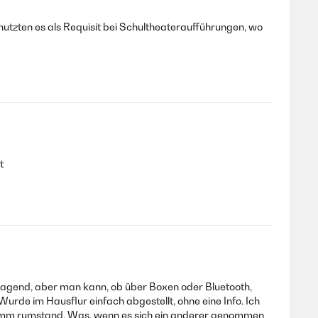
nutzten es als Requisit bei Schultheateraufführungen, wo
t
überragend, aber man kann, ob über Boxen oder Bluetooth,
urde im Hausflur einfach abgestellt, ohne eine Info. Ich
 dumm rumstand. Was, wenn es sich ein anderer genommen