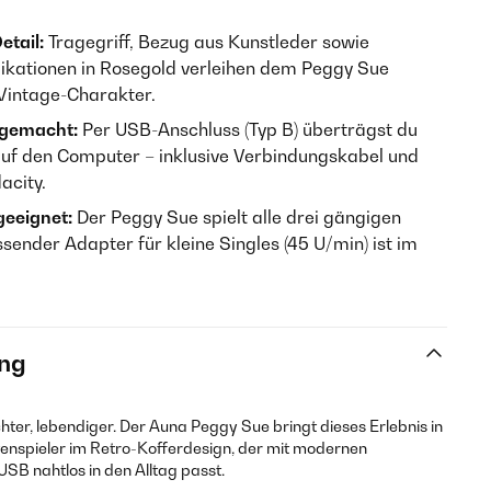
etail:
Tragegriff, Bezug aus Kunstleder sowie
likationen in Rosegold verleihen dem Peggy Sue
Vintage-Charakter.
t gemacht:
Per USB-Anschluss (Typ B) überträgst du
 auf den Computer – inklusive Verbindungskabel und
acity.
geeignet:
Der Peggy Sue spielt alle drei gängigen
sender Adapter für kleine Singles (45 U/min) ist im
ng
chter, lebendiger. Der Auna Peggy Sue bringt dieses Erlebnis in
tenspieler im Retro-Kofferdesign, der mit modernen
SB nahtlos in den Alltag passt.