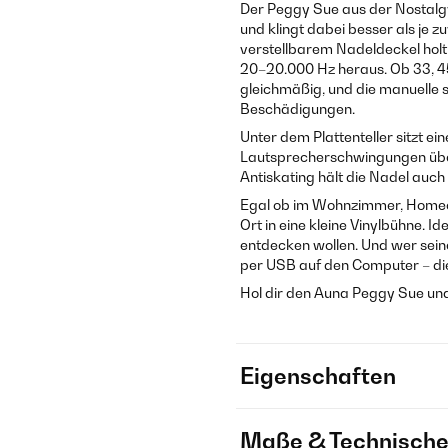
Der Peggy Sue aus der Nostalgy
und klingt dabei besser als j
verstellbarem Nadeldeckel holt
20–20.000 Hz heraus. Ob 33, 45
gleichmäßig, und die manuelle 
Beschädigungen.
Unter dem Plattenteller sitzt ei
Lautsprecherschwingungen über
Antiskating hält die Nadel auch b
Egal ob im Wohnzimmer, Homeo
Ort in eine kleine Vinylbühne. I
entdecken wollen. Und wer seine
per USB auf den Computer – di
Hol dir den Auna Peggy Sue und
Eigenschaften
Maße & Technische