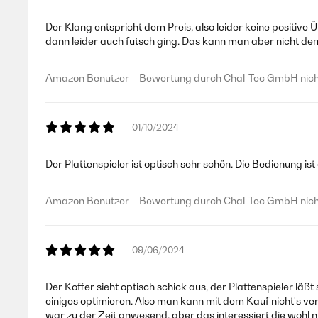
Der Klang entspricht dem Preis, also leider keine positiv
dann leider auch futsch ging. Das kann man aber nicht de
Amazon Benutzer – Bewertung durch Chal-Tec GmbH nicht
01/10/2024
Der Plattenspieler ist optisch sehr schön. Die Bedienung is
Amazon Benutzer – Bewertung durch Chal-Tec GmbH nicht
09/06/2024
Der Koffer sieht optisch schick aus, der Plattenspieler läß
einiges optimieren. Also man kann mit dem Kauf nicht's ver
war zu der Zeit anwesend, aber das interessiert die woh