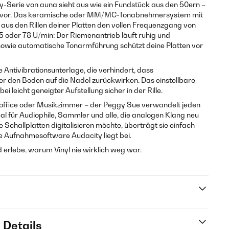
-Serie von auna sieht aus wie ein Fundstück aus den 50ern –
e zuvor. Das keramische oder MM/MC-Tonabnehmersystem mit
 aus den Rillen deiner Platten den vollen Frequenzgang von
 oder 78 U/min: Der Riemenantrieb läuft ruhig und
sowie automatische Tonarmführung schützt deine Platten vor
ne Antivibrationsunterlage, die verhindert, dass
 den Boden auf die Nadel zurückwirken. Das einstellbare
ei leicht geneigter Aufstellung sicher in der Rille.
ffice oder Musikzimmer – der Peggy Sue verwandelt jeden
deal für Audiophile, Sammler und alle, die analogen Klang neu
 Schallplatten digitalisieren möchte, überträgt sie einfach
e Aufnahmesoftware Audacity liegt bei.
 erlebe, warum Vinyl nie wirklich weg war.
 Details