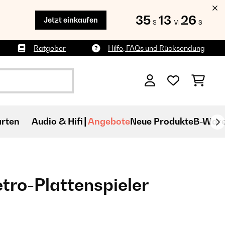
35
13
24
Jetzt einkaufen
S
M
S
Ratgeber
Hilfe, FAQs und Rücksendung
rten
Audio & Hifi
Angebote
Neue Produkte
B-War
tro-Plattenspieler