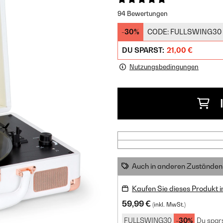
94 Bewertungen
-30%
CODE:
FULLSWING30
DU SPARST:
21,00 €
Nutzungsbedingungen
Auch in anderen Zuständen 
Kaufen Sie dieses Produkt 
59,99 €
(inkl. MwSt.)
FULLSWING30
-30%
Du spars