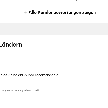
Alle Kundenbewertungen zeigen
 eigenständig überprüft
Ländern
en Schallplatten bekommen nun wieder einen Sinn.Ich habe noch eine
ief möchte ich nun nicht mehr in diese Technik eintauchen.Wir haben g
 nur " empfangen ", was schade ist, denn so hätte man vernünftige
n Lautsprechern schreibe ich mal gar nix, denn hier kann sich bei di
m testen mal meine BOSE Companion 3 über den Kopfhörerausgang des
für den PC, anzuschließen.Ich suchte etwas einfaches und günstiges,
party mit 70iger Flair, reicht es ganz sicher.Für echte DJ's ist das 
r los vinilos ahí. Super recomendable!
 eigenständig überprüft
 eigenständig überprüft