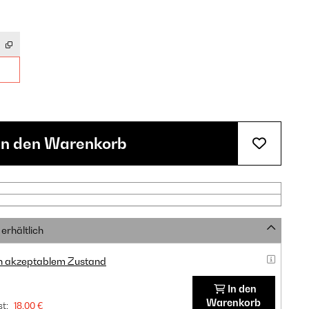
In den Warenkorb
erhältlich
in akzeptablem Zustand
In den
Warenkorb
t:
18,00 €