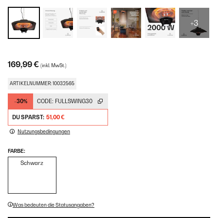
+3
169,99 €
(inkl. MwSt.)
ARTIKELNUMMER: 10032565
-30%
CODE:
FULLSWING30
DU SPARST:
51,00 €
Nutzungsbedingungen
FARBE:
Schwarz
Was bedeuten die Statusangaben?