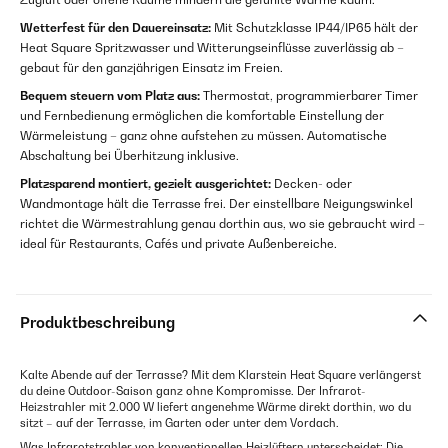
Wetterfest für den Dauereinsatz:
Mit Schutzklasse IP44/IP65 hält der
Heat Square Spritzwasser und Witterungseinflüsse zuverlässig ab –
gebaut für den ganzjährigen Einsatz im Freien.
Bequem steuern vom Platz aus:
Thermostat, programmierbarer Timer
und Fernbedienung ermöglichen die komfortable Einstellung der
Wärmeleistung – ganz ohne aufstehen zu müssen. Automatische
Abschaltung bei Überhitzung inklusive.
Platzsparend montiert, gezielt ausgerichtet:
Decken- oder
Wandmontage hält die Terrasse frei. Der einstellbare Neigungswinkel
richtet die Wärmestrahlung genau dorthin aus, wo sie gebraucht wird –
ideal für Restaurants, Cafés und private Außenbereiche.
Produktbeschreibung
Kalte Abende auf der Terrasse? Mit dem Klarstein Heat Square verlängerst
du deine Outdoor-Saison ganz ohne Kompromisse. Der Infrarot-
Heizstrahler mit 2.000 W liefert angenehme Wärme direkt dorthin, wo du
sitzt – auf der Terrasse, im Garten oder unter dem Vordach.
Was Infrarotstrahler von konventionellen Heizlüftern unterscheidet: Die