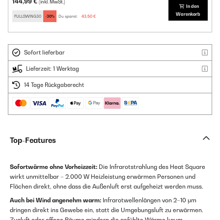
144,99 €
(inkl. MwSt.)
In den
Warenkorb
FULLSWING30
-30%
Du sparst:
43,50 €
Sofort lieferbar
Lieferzeit: 1 Werktag
14 Tage Rückgaberecht
Top-Features
Sofortwärme ohne Vorheizzeit:
Die Infrarotstrahlung des Heat Square
wirkt unmittelbar – 2.000 W Heizleistung erwärmen Personen und
Flächen direkt, ohne dass die Außenluft erst aufgeheizt werden muss.
Auch bei Wind angenehm warm:
Infrarotwellenlängen von 2–10 μm
dringen direkt ins Gewebe ein, statt die Umgebungsluft zu erwärmen.
Zugluft oder offene Räume mindern die gefühlte Wärme kaum.