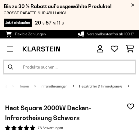
Bis zu 30 % Rabatt auf ausgewählte Produkte!
GROSSE RABATTE NUR 48H LANG!
20
57
10
Jetzt einkaufen
S
M
S
Flexible Zahlungen
Versandkostenfrei ab 100 €*
Heizen
Infrarotheizungen
Heizstrahler & Infrarotpanele
Heat Square 2000W Decken-
Infrarotheizung Schwarz
78 Bewertungen