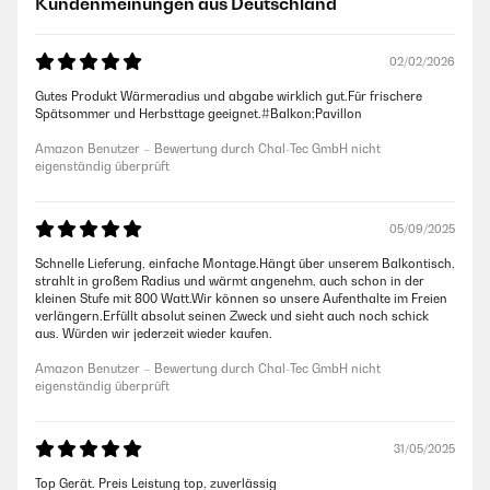
Kundenmeinungen aus Deutschland
02/02/2026
Gutes Produkt Wärmeradius und abgabe wirklich gut.Für frischere
Spätsommer und Herbsttage geeignet.#Balkon;Pavillon
Amazon Benutzer – Bewertung durch Chal-Tec GmbH nicht
eigenständig überprüft
05/09/2025
Schnelle Lieferung, einfache Montage.Hängt über unserem Balkontisch,
strahlt in großem Radius und wärmt angenehm, auch schon in der
kleinen Stufe mit 800 Watt.Wir können so unsere Aufenthalte im Freien
verlängern.Erfüllt absolut seinen Zweck und sieht auch noch schick
aus. Würden wir jederzeit wieder kaufen.
Amazon Benutzer – Bewertung durch Chal-Tec GmbH nicht
eigenständig überprüft
31/05/2025
Top Gerät. Preis Leistung top, zuverlässig