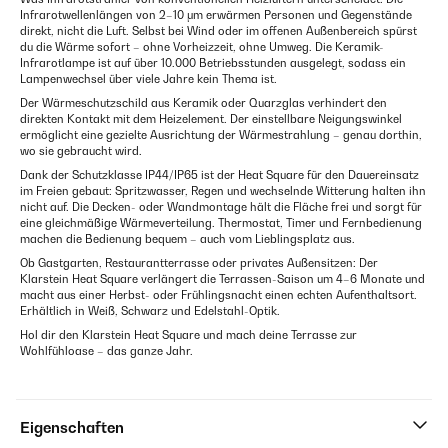
Infrarotwellenlängen von 2–10 μm erwärmen Personen und Gegenstände
direkt, nicht die Luft. Selbst bei Wind oder im offenen Außenbereich spürst
du die Wärme sofort – ohne Vorheizzeit, ohne Umweg. Die Keramik-
Infrarotlampe ist auf über 10.000 Betriebsstunden ausgelegt, sodass ein
Lampenwechsel über viele Jahre kein Thema ist.
Der Wärmeschutzschild aus Keramik oder Quarzglas verhindert den
direkten Kontakt mit dem Heizelement. Der einstellbare Neigungswinkel
ermöglicht eine gezielte Ausrichtung der Wärmestrahlung – genau dorthin,
wo sie gebraucht wird.
Dank der Schutzklasse IP44/IP65 ist der Heat Square für den Dauereinsatz
im Freien gebaut: Spritzwasser, Regen und wechselnde Witterung halten ihn
nicht auf. Die Decken- oder Wandmontage hält die Fläche frei und sorgt für
eine gleichmäßige Wärmeverteilung. Thermostat, Timer und Fernbedienung
machen die Bedienung bequem – auch vom Lieblingsplatz aus.
Ob Gastgarten, Restaurantterrasse oder privates Außensitzen: Der
Klarstein Heat Square verlängert die Terrassen-Saison um 4–6 Monate und
macht aus einer Herbst- oder Frühlingsnacht einen echten Aufenthaltsort.
Erhältlich in Weiß, Schwarz und Edelstahl-Optik.
Hol dir den Klarstein Heat Square und mach deine Terrasse zur
Wohlfühloase – das ganze Jahr.
Eigenschaften