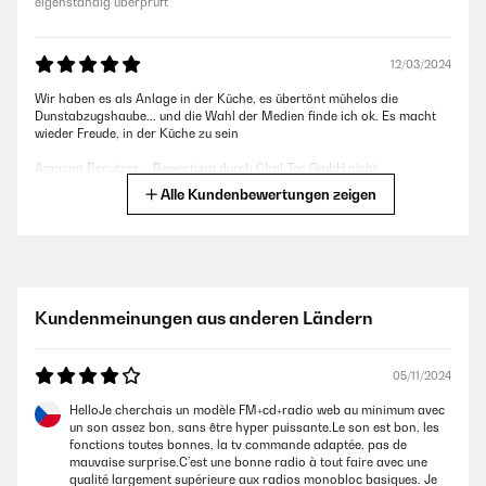
eigenständig überprüft
12/03/2024
Wir haben es als Anlage in der Küche, es übertönt mühelos die
Dunstabzugshaube... und die Wahl der Medien finde ich ok. Es macht
wieder Freude, in der Küche zu sein
Amazon Benutzer – Bewertung durch Chal-Tec GmbH nicht
eigenständig überprüft
Alle Kundenbewertungen zeigen
28/02/2024
Die Anlage ist für meinen Verwendungszweck (Wintergarten) Gut.
Kundenmeinungen aus anderen Ländern
Amazon Benutzer – Bewertung durch Chal-Tec GmbH nicht
eigenständig überprüft
05/11/2024
19/02/2024
HelloJe cherchais un modèle FM+cd+radio web au minimum avec
un son assez bon, sans être hyper puissante.Le son est bon, les
keukenradio cd usb speler
fonctions toutes bonnes, la tv commande adaptée, pas de
mauvaise surprise.C’est une bonne radio à tout faire avec une
Amazon Benutzer – Bewertung durch Chal-Tec GmbH nicht
qualité largement supérieure aux radios monobloc basiques. Je
eigenständig überprüft