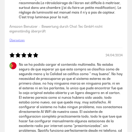
recommande.Le rétroéclairage de l’écran est difficile à maîtriser,
surtout dans une chambre (j’ai du faire un petite modification). Le
réglage de luminosité est manuel mais il n’y a pas de capteur.
17/02/2024
C’est trop lumineux pour la nuit.
Die Stereoanlage wurde zuverlässig und schnell geliefert. Sie hat die
Amazon Benutzer – Bewertung durch Chal-Tec GmbH nicht
ideale Größe, passt in ein Regal und kann auch frei stehen. Die
eigenständig überprüft
Verarbeitung ist ausgezeichnet. Die Bedienung ist überschaubar und
die Tonqualität ist super. Eine sehr schöne Stereoanlage, die ich jeder
Übersetzen
Zeit wieder kaufen würde.
Amazon Benutzer – Bewertung durch Chal-Tec GmbH nicht
24/04/2024
eigenständig überprüft
No se ha podido cargar el contenido multimedia. No estaba
seguro de que esperar ya que esta compra se clasifico como de
segunda mano y la Calidad se califico como " muy buena". No hay
26/01/2024
necesidad de preocuparse ya que el sistema estereo es de
primera clase, no hay ninguana marca en ninguana parte, ni en
Top-Konstruktion zu einem tollen Preis. Erstaunliche Auswahl an
el estereo ni en los parlantes, lo unico que pude encontrar fue que
Optionen.Perfekter Klang.
la caja original estaba abierta y un ligero desgarro en el carton.
El estereo parecia como si nunca hubiera sido usado, todo
Amazon Benutzer – Bewertung durch Chal-Tec GmbH nicht
estaba como nuevo, asi que quede muy, muy satisfecho. Al
eigenständig überprüft
configurar el sistema no hubo ningun problema, nos conectamos
directamente Al WiFi de nuestra casa. El asistente de
configuracion completo practicamente todo, todo le que tuve que
18/01/2024
hacer fue configurar manualmente algunas estaciones de la
excelente radio por internet como "presintonizadas", sin
Gute Bedienbarkeit, schneller Versand und auch der Klang war gut.
problemas. Spotify funciona perfectamente desde mi telefono, cd