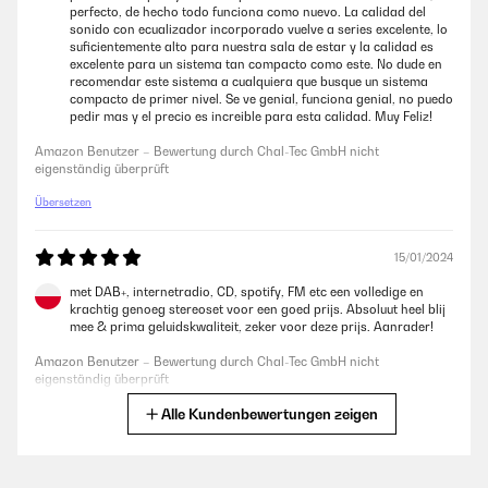
Wäre für unseren Sohn längerfristig aber zu klein gewesen.
perfecto, de hecho todo funciona como nuevo. La calidad del
sonido con ecualizador incorporado vuelve a series excelente, lo
Amazon Benutzer – Bewertung durch Chal-Tec GmbH nicht
suficientemente alto para nuestra sala de estar y la calidad es
eigenständig überprüft
excelente para un sistema tan compacto como este. No dude en
recomendar este sistema a cualquiera que busque un sistema
compacto de primer nivel. Se ve genial, funciona genial, no puedo
pedir mas y el precio es increible para esta calidad. Muy Feliz!
12/01/2024
Amazon Benutzer – Bewertung durch Chal-Tec GmbH nicht
Für den Preis eine gute Leistung, bin sehr zufrieden
eigenständig überprüft
Amazon Benutzer – Bewertung durch Chal-Tec GmbH nicht
Übersetzen
eigenständig überprüft
15/01/2024
10/01/2024
met DAB+, internetradio, CD, spotify, FM etc een volledige en
Tolles Gerät, super klang, einfache Bedienung, würde ich jederzeit
krachtig genoeg stereoset voor een goed prijs. Absoluut heel blij
wieder kaufen. Einzigster Nachteil, ist erst nach einigen Tagen
mee & prima geluidskwaliteit, zeker voor deze prijs. Aanrader!
aufgefallen/aufgetreten, wenn Gerät länger läuft startet es gelegentlich
von selbst, macht einen Reboot, muss dann über Fernbedienung wieder
Amazon Benutzer – Bewertung durch Chal-Tec GmbH nicht
eingeschaltet werden. Behält aber alle Systemeinstellungen, muss nicht
eigenständig überprüft
neu konfiguriert werden.
Alle Kundenbewertungen zeigen
Übersetzen
Amazon Benutzer – Bewertung durch Chal-Tec GmbH nicht
eigenständig überprüft
04/11/2023