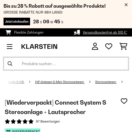
Bis zu 28 % Rabatt auf ausgewählte Produkte!
GROSSE RABATTE NUR 48H LANG!
28
06
44
Jetzt einkaufen
S
M
S
Flexible Zahlungen
Versandkostenfrei ab 100 €*
Audio & Hifi
HiFi Anlagen & Mini-Stereoanlagen
Stereoanlagen
[Wiederverpackt] Connect System S
Stereoanlage + Lautsprecher
97 Bewertungen
WIEDERVERPACKT