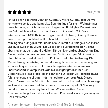
19/12/2024
Ich habe mir das Auna Connect System S Micro System gekauft, weil
ich eine vielseitige und kompakte Soundanlage für mein Wohnzimmer
gesucht habe, und ich bin wirklich begeistert.Highlights:Vielseitigkeit:
Die Anlage bietet alles, was man braucht: Bluetooth, CD-Player,
Internetradio, UKW/DAB+ und sogar die Möglichkeit, Spotify Connect
zu nutzen. Egal, welche Quelle ich wähle, es funktioniert
reibungslos.Klangqualität: Für die Größe liefert die Anlage einen klaren
und ausgewogenen Sound. Die Bässe sind ausreichend stark, ohne
übertrieben zu sein, und die Höhen klingen klar und sauber.Design: Das
System sieht modern und elegant aus. Es fügt sich perfekt in meine
Einrichtung ein und nimmt kaum Platz ein.Einfache Bedienung: Die
Menüführung ist intuitiv, und mit der mitgelieferten Fernbedienung kann
ich alles bequem steuern. Die Einrichtung des Internetradios war
überraschend unkompliziert.Was mir weniger gefallen hat:Der
Bildschirm ist etwas klein, aber dennoch gut lesbar.Die Fernbedienung
fühlt sich etwas leicht an – könnte hochwertiger sein.Fazit:Dieses
Micro-System ist perfekt für alle, die eine kompakte und stilvolle Anlage
suchen, die mehrere Funktionen vereint. Die Klangqualität überzeugt,
und der Funktionsumfang lässt keine Wünsche offen. Klare
Kaufempfehlung, besonders für kleinere Räume oder als Ergänzung im
Arbeitszimmer!
Amazon Benutzer – Bewertung durch Chal-Tec GmbH nicht