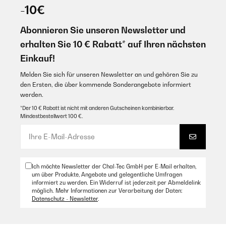
-10€
Its a great product for its money!
27/12/2023
Schnelle Lieferung,Gutes Preis-Leistungverhältnis.
Abonnieren Sie unseren Newsletter und
Amazon Benutzer – Bewertung durch Chal-Tec GmbH nicht
eigenständig überprüft
Amazon Benutzer – Bewertung durch Chal-Tec GmbH nicht
erhalten Sie 10 € Rabatt* auf Ihren nächsten
eigenständig überprüft
Übersetzen
Einkauf!
Melden Sie sich für unseren Newsletter an und gehören Sie zu
30/10/2023
15/12/2023
den Ersten, die über kommende Sonderangebote informiert
Le produit multimédia n'a pas pu être chargé. Je recommande
werden.
Internet Radio ist super
cette belle petite chaine hifi DAB+ SUPER CONTENT ! ACHETER AU
*Der 10 € Rabatt ist nicht mit anderen Gutscheinen kombinierbar.
PRIX IMBATTABLES DE 77€ EN PROMOTION JE RECOMMANDE
Amazon Benutzer – Bewertung durch Chal-Tec GmbH nicht
Mindestbestellwert 100 €.
POUR CE PRIX
eigenständig überprüft
Amazon Benutzer – Bewertung durch Chal-Tec GmbH nicht
eigenständig überprüft
11/12/2023
Übersetzen
sehr gute kleine Soundanlage. Spielt im Gegensatz zu manch anderen
Ich möchte Newsletter der Chal-Tec GmbH per E-Mail erhalten,
Konkurrenzprodukten mp3 als CD und als USB Stick ab. klare
um über Produkte, Angebote und gelegentliche Umfragen
Kaumfempfehlung
informiert zu werden. Ein Widerruf ist jederzeit per Abmeldelink
21/09/2023
möglich. Mehr Informationen zur Verarbeitung der Daten:
Amazon Benutzer – Bewertung durch Chal-Tec GmbH nicht
Datenschutz - Newsletter
.
ok
eigenständig überprüft
Amazon Benutzer – Bewertung durch Chal-Tec GmbH nicht