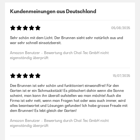
Kundenmeinungen aus Deutschland
05/08/2025
Sehr schön mit dem Licht. Der Brunnen sieht sehr natürlich aus und
war sehr schnell einsatzbereit.
Amazon Benutzer – Bewertung durch Chal-Tec GmbH nicht
eigenständig überprüft
15/07/2025
Dee Brunnen ist sehr schön und funktioniert einwandfrei! Für den
Garten ist er ein Schmuckstück! Es plätschert dahin wenn die Sonne
scheint, man kann ihn überall aufstellen wo man möchte! Auch die
Firma ist sehr nett, wenn man Fragen hat oder was auch immer, wird
alles beantwortet und Lösungen gefunden! Ich habe grosse Freude mit
dem Brunnen! Es lebt gleich der Garten!
Amazon Benutzer – Bewertung durch Chal-Tec GmbH nicht
eigenständig überprüft