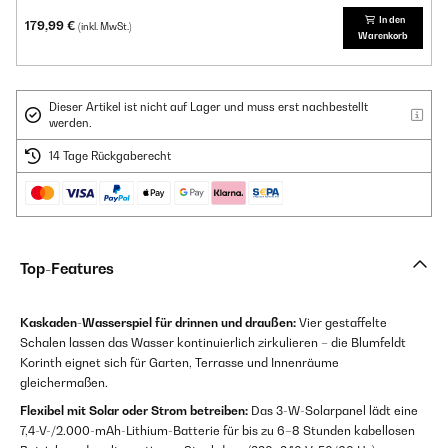
In den
179,99 €
(inkl. MwSt.)
Warenkorb
Dieser Artikel ist nicht auf Lager und muss erst nachbestellt
werden.
14 Tage Rückgaberecht
Top-Features
Kaskaden-Wasserspiel für drinnen und draußen:
Vier gestaffelte
Schalen lassen das Wasser kontinuierlich zirkulieren – die Blumfeldt
Korinth eignet sich für Garten, Terrasse und Innenräume
gleichermaßen.
Flexibel mit Solar oder Strom betreiben:
Das 3-W-Solarpanel lädt eine
7,4-V-/2.000-mAh-Lithium-Batterie für bis zu 6–8 Stunden kabellosen