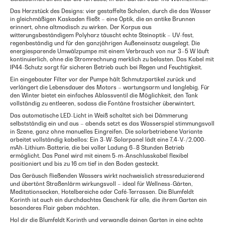
Das Herzstück des Designs: vier gestaffelte Schalen, durch die das Wasser
in gleichmäßigen Kaskaden fließt – eine Optik, die an antike Brunnen
erinnert, ohne altmodisch zu wirken. Der Korpus aus
witterungsbeständigem Polyharz täuscht echte Steinoptik – UV-fest,
regenbeständig und für den ganzjährigen Außeneinsatz ausgelegt. Die
energiesparende Umwälzpumpe mit einem Verbrauch von nur 3–5 W läuft
kontinuierlich, ohne die Stromrechnung merklich zu belasten. Das Kabel mit
IP44-Schutz sorgt für sicheren Betrieb auch bei Regen und Feuchtigkeit.
Ein eingebauter Filter vor der Pumpe hält Schmutzpartikel zurück und
verlängert die Lebensdauer des Motors – wartungsarm und langlebig. Für
den Winter bietet ein einfaches Ablassventil die Möglichkeit, den Tank
vollständig zu entleeren, sodass die Fontäne frostsicher überwintert.
Das automatische LED-Licht in Weiß schaltet sich bei Dämmerung
selbstständig ein und aus – abends setzt es das Wasserspiel stimmungsvoll
in Szene, ganz ohne manuelles Eingreifen. Die solarbetriebene Variante
arbeitet vollständig kabellos: Ein 3-W-Solarpanel lädt eine 7,4-V-/2.000-
mAh-Lithium-Batterie, die bei voller Ladung 6–8 Stunden Betrieb
ermöglicht. Das Panel wird mit einem 5-m-Anschlusskabel flexibel
positioniert und bis zu 16 cm tief in den Boden gesteckt.
Das Geräusch fließenden Wassers wirkt nachweislich stressreduzierend
und übertönt Straßenlärm wirkungsvoll – ideal für Wellness-Gärten,
Meditationsecken, Hotelbereiche oder Café-Terrassen. Die Blumfeldt
Korinth ist auch ein durchdachtes Geschenk für alle, die ihrem Garten ein
besonderes Flair geben möchten.
Hol dir die Blumfeldt Korinth und verwandle deinen Garten in eine echte