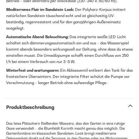
Betrieb – oder alternativ per Steckdose (220–240 V, 50/60 Hz).
Mediterranes Flair im Sandstein-Look:
Der Polyharz-Korpus imitiert
natürlichen Sandstein täuschend echt und ist gleichzeitig UV-
beständig, regenresistent und für den ganzjährigen Außeneinsatz
ausgelegt.
Automatische Abend-Beleuchtung:
Das integrierte weiße LED-Licht
schaltet sich dämmerungsautomatisch ein und aus – das Wasserspiel
kommt abends besonders wirkungsvoll zur Geltung, ohne dass du etwas
einstellen musst. Die Umwälzpumpe schafft einen Durchfluss von 250
l/h bei einem Verbrauch von nur 3–5 W.
Winterfest und wartungsarm:
Ein Ablassventil entleert den Tank für das
frostsichere Überwintern. Der integrierte Filter schützt die Pumpe vor
Verschmutzung – langer Betrieb ohne aufwendige Pflege.
Produktbeschreibung
Das leise Plätschern fließenden Wassers, das den Garten in eine ruhige
Oase verwandelt – die Blumfeldt Korinth macht genau das möglich. Die
Gartenfontäne im klassischen Sandstein-Look bringt mediterrane
Gelassenheit direkt auf die Terrasse, in den Garten oder ins Wohnzimmer.