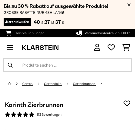
Bis zu 30 % Rabatt auf ausgewählte Produkte!
GROSSE RABATTE NUR 48H LANG!
40
27
36
Jetzt einkaufen
S
M
S
Flexible Zahlungen
Versandkostenfrei ab 100 €*
Garten
Gartendeko
Gartenbrunnen
Korinth Zierbrunnen
113 Bewertungen