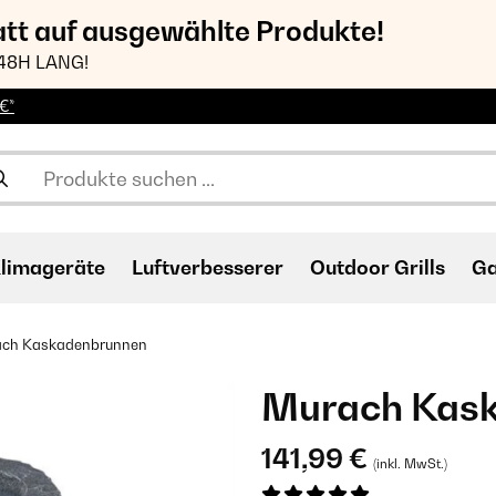
att auf ausgewählte Produkte!
48H LANG!
€*
limageräte
Luftverbesserer
Outdoor Grills
Ga
ch Kaskadenbrunnen
Murach Kas
141,99 €
(inkl. MwSt.)