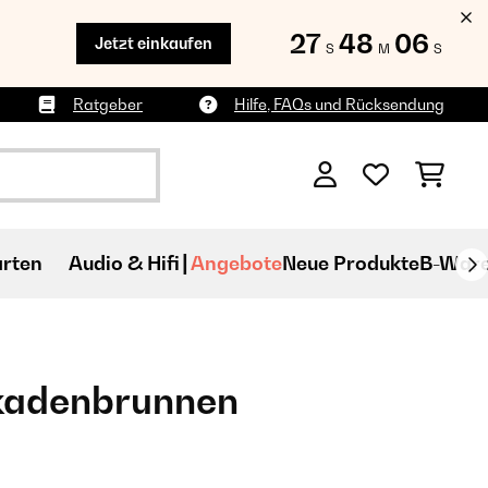
27
48
04
Jetzt einkaufen
S
M
S
Ratgeber
Hilfe, FAQs und Rücksendung
rten
Audio & Hifi
Angebote
Neue Produkte
B-War
kadenbrunnen