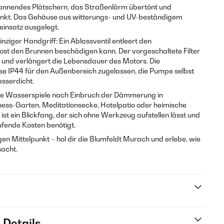
pannendes Plätschern, das Straßenlärm übertönt und
nkt. Das Gehäuse aus witterungs- und UV-beständigem
seinsatz ausgelegt.
inziger Handgriff: Ein Ablassventil entleert den
ost den Brunnen beschädigen kann. Der vorgeschaltete Filter
 und verlängert die Lebensdauer des Motors. Die
sse IP44 für den Außenbereich zugelassen, die Pumpe selbst
asserdicht.
 die Wasserspiele nach Einbruch der Dämmerung in
ness-Garten, Meditationsecke, Hotelpatio oder heimische
ist ein Blickfang, der sich ohne Werkzeug aufstellen lässt und
fende Kosten benötigt.
n Mittelpunkt – hol dir die Blumfeldt Murach und erlebe, wie
macht.
 Details