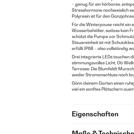
– genug für ein hörbares, ents
Stresshormone nachweislich se
Polyresin ist für den Ganzjahre
Für die Winterpause reicht ein e
Wasserbehälter, sodass kein Fr
schützt die Pumpe vor Schmutz
Steuereinheit ist mit Schutzkla
erfüllt IP68 – also vollständig w
Drei integrierte LEDs tauchen
stimmungsvolles Licht. Ob Well
Terrasse: Die Blumfeldt Murach 
weder Stromanschluss noch lau
Gönn deinem Garten einen ruhige
viel ein sanftes Plätschern aus
Eigenschaften
Maße & Technische