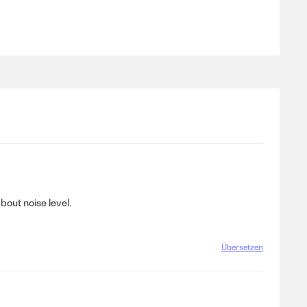
t einwandfrei – das Wasser fließt ruhig und gleichmäßig,
Abend für eine stimmungsvolle Atmosphäre. Optisch ist der
 zudem überraschend schnell. Klare Kaufempfehlung!
bout noise level.
Übersetzen
st einwandfrei – das Wasser fließt ruhig und gleichmäßig,
Abend für eine stimmungsvolle Atmosphäre. Optisch ist der
 zudem überraschend schnell. Klare Kaufempfehlung!