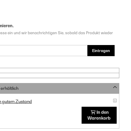
mieren.
sse ein und wir benachrichtigen Sie, sobald das Produkt wieder
Eintragen
erhältlich
in gutem Zustand
In den
Warenkorb