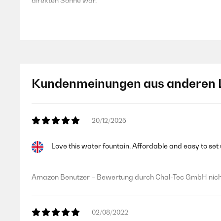
direkten Sonne war.
Amazon Benutzer – Bewertung durch Chal-Tec GmbH nicht
10/06/2025
Kundenmeinungen aus anderen 
Wunderschöner Brunnen mit toller Funktion!Der Blumfeldt 
das Solarpanel arbeitet zuverlässig, und der Akku hält w
Brunnen ein echter Hingucker: Die Holzoptik sieht sehr h
20/12/2025
Amazon Benutzer – Bewertung durch Chal-Tec GmbH nicht
Love this water fountain. Affordable and easy to set u
10/06/2025
Amazon Benutzer – Bewertung durch Chal-Tec GmbH nicht
Wunderschöner Brunnen mit toller Funktion! Der Blumfeldt
das Solarpanel arbeitet zuverlässig, und der Akku hält w
Brunnen ein echter Hingucker: Die Holzoptik sieht sehr h
02/08/2022