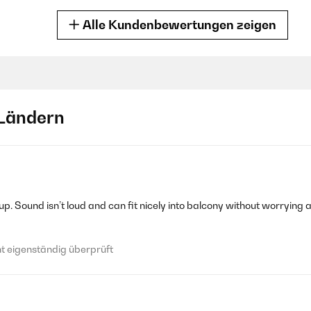
Alle Kundenbewertungen zeigen
 eigenständig überprüft
Ländern
Mystic Tree Solarbrunnen hat mich rundum überzeugt. Die Funktion is
ie versprochen etwa 5 Stunden. Auch die LED-Beleuchtung sorgt am 
ochwertig aus und passt perfekt in meinen Garten. Die Lieferung war
 eigenständig überprüft
p. Sound isn’t loud and can fit nicely into balcony without worrying a
 eigenständig überprüft
 Mystic Tree Solarbrunnen hat mich rundum überzeugt. Die Funktion i
ie versprochen etwa 5 Stunden. Auch die LED-Beleuchtung sorgt am 
ochwertig aus und passt perfekt in meinen Garten. Die Lieferung war