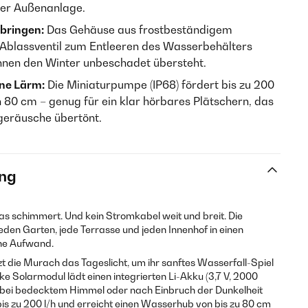
der Außenanlage.
 bringen:
Das Gehäuse aus frostbeständigem
s Ablassventil zum Entleeren des Wasserbehälters
nnen den Winter unbeschadet übersteht.
hne Lärm:
Die Miniaturpumpe (IP68) fördert bis zu 200
n 80 cm – genug für ein klar hörbares Plätschern, das
eräusche übertönt.
ng
das schimmert. Und kein Stromkabel weit und breit. Die
den Garten, jede Terrasse und jeden Innenhof in einen
ne Aufwand.
 die Murach das Tageslicht, um ihr sanftes Wasserfall-Spiel
ke Solarmodul lädt einen integrierten Li-Akku (3,7 V, 2000
 bei bedecktem Himmel oder nach Einbruch der Dunkelheit
bis zu 200 l/h und erreicht einen Wasserhub von bis zu 80 cm