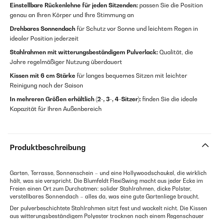
Einstellbare Rückenlehne für jeden Sitzenden:
passen Sie die Position
genau an Ihren Körper und Ihre Stimmung an
Drehbares Sonnendach
für Schutz vor Sonne und leichtem Regen in
idealer Position jederzeit
Stahlrahmen mit witterungsbeständigem Pulverlack:
Qualität, die
Jahre regelmäßiger Nutzung überdauert
Kissen mit 6 cm Stärke
für langes bequemes Sitzen mit leichter
Reinigung nach der Saison
In mehreren Größen erhältlich (2-, 3-, 4-Sitzer):
finden Sie die ideale
Kapazität für Ihren Außenbereich
Produktbeschreibung
Garten, Terrasse, Sonnenschein – und eine Hollywoodschaukel, die wirklich
hält, was sie verspricht. Die Blumfeldt FlexiSwing macht aus jeder Ecke im
Freien einen Ort zum Durchatmen: solider Stahlrahmen, dicke Polster,
verstellbares Sonnendach – alles da, was eine gute Gartenliege braucht.
Der pulverbeschichtete Stahlrahmen sitzt fest und wackelt nicht. Die Kissen
aus witterungsbeständigem Polyester trocknen nach einem Regenschauer