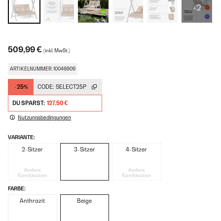
+2
509,99 €
(inkl. MwSt.)
ARTIKELNUMMER: 10046909
-25%
CODE:
SELECT25P
DU SPARST:
127,50 €
Nutzungsbedingungen
VARIANTE:
2-Sitzer
3-Sitzer
4-Sitzer
Andere
Andere
Kombination
Kombination
FARBE:
Anthrazit
Beige