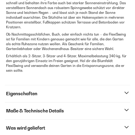
schnell und behalten ihre Farbe auch bei starker Sonneneinstrahlung. Das
verstellbare Sonnendach aus robustem Spinngewebe schützt vor direkter
Sonne und leichtem Regen – und lässt sich je nach Stand der Sonne
individuell ausrichten. Die Sitzhöhe ist über ein Hakensystem in mehreren
Positionen einstellbar, Fußkappen schützen Terrasse und Betonboden vor
Kratzern.
Ob Nachmittagsschläfchen, Buch, oder einfach nichts tun – die FlexiSwing
ist für Familien mit Kindern genauso gemacht wie für alle, die den Garten
als echte Ruhezone nutzen wollen. Als Geschenk für Familien,
Gartenliebhaber oder Wochenendhaus-Besitzer eine sichere Wahl.
Erhältlich als 2-Sitzer, 3-Sitzer und 4-Sitzer, Maximalbelastung 240 kg, für
den ganzjährigen Einsatz im Freien geeignet. Hol dir die Blumfeldt
FlexiSwing und verwandle deinen Garten in die Entspannungszone, die er
sein sollte.
Eigenschaften
Maße & Technische Details
Was wird geliefert