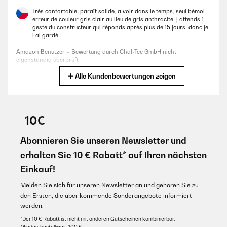
Très confortable, paraît solide, a voir dans le temps, seul bémol
erreur de couleur gris clair au lieu de gris anthracite, j attends 1
geste du constructeur qui réponds après plus de 15 jours, donc je
l ai gardé
Amazon Benutzer – Bewertung durch Chal-Tec GmbH nicht
eigenständig überprüft
Alle Kundenbewertungen zeigen
Übersetzen
30/06/2024
-10€
Super contente, j’adore.Facile à monter.Très agréable à utiliser.Je
profite bien de mon jardin.
Abonnieren Sie unseren Newsletter und
Amazon Benutzer – Bewertung durch Chal-Tec GmbH nicht
eigenständig überprüft
erhalten Sie 10 € Rabatt* auf Ihren nächsten
Übersetzen
Einkauf!
Melden Sie sich für unseren Newsletter an und gehören Sie zu
den Ersten, die über kommende Sonderangebote informiert
werden.
*Der 10 € Rabatt ist nicht mit anderen Gutscheinen kombinierbar.