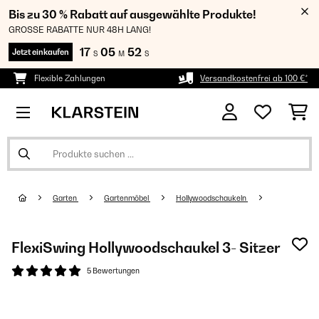
Bis zu 30 % Rabatt auf ausgewählte Produkte!
GROSSE RABATTE NUR 48H LANG!
17
05
52
Jetzt einkaufen
S
M
S
Flexible Zahlungen
Versandkostenfrei ab 100 €*
Garten
Gartenmöbel
Hollywoodschaukeln
FlexiSwing Hollywoodschaukel 3- Sitzer
5 Bewertungen