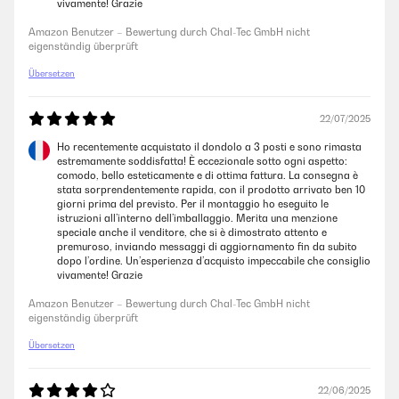
vivamente! Grazie
Amazon Benutzer – Bewertung durch Chal-Tec GmbH nicht
eigenständig überprüft
Übersetzen
22/07/2025
Ho recentemente acquistato il dondolo a 3 posti e sono rimasta
estremamente soddisfatta! È eccezionale sotto ogni aspetto:
comodo, bello esteticamente e di ottima fattura. La consegna è
stata sorprendentemente rapida, con il prodotto arrivato ben 10
giorni prima del previsto. Per il montaggio ho eseguito le
istruzioni all’interno dell’imballaggio. Merita una menzione
speciale anche il venditore, che si è dimostrato attento e
premuroso, inviando messaggi di aggiornamento fin da subito
dopo l’ordine. Un’esperienza d’acquisto impeccabile che consiglio
vivamente! Grazie
Amazon Benutzer – Bewertung durch Chal-Tec GmbH nicht
eigenständig überprüft
Übersetzen
22/06/2025