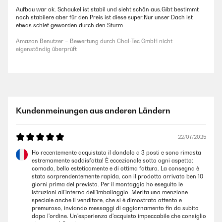
Aufbau war ok. Schaukel ist stabil und sieht schön aus.Gibt bestimmt
noch stabilere aber für den Preis ist diese super.Nur unser Dach ist
etwas schief geworden durch den Sturm
Amazon Benutzer – Bewertung durch Chal-Tec GmbH nicht
eigenständig überprüft
Kundenmeinungen aus anderen Ländern
22/07/2025
Ho recentemente acquistato il dondolo a 3 posti e sono rimasta
estremamente soddisfatta! È eccezionale sotto ogni aspetto:
comodo, bello esteticamente e di ottima fattura. La consegna è
stata sorprendentemente rapida, con il prodotto arrivato ben 10
giorni prima del previsto. Per il montaggio ho eseguito le
istruzioni all'interno dell'imballaggio. Merita una menzione
speciale anche il venditore, che si è dimostrato attento e
premuroso, inviando messaggi di aggiornamento fin da subito
dopo l'ordine. Un'esperienza d'acquisto impeccabile che consiglio