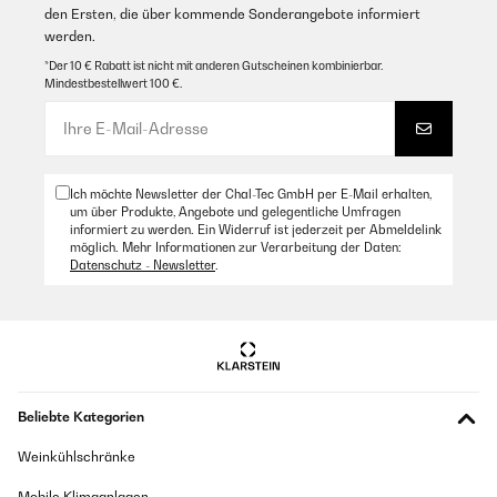
po' di forza).la sera è fichissimo perchè ha dei led incorporati che
den Ersten, die über kommende Sonderangebote informiert
si comandano a distanza con un telecomando con il quale si può
werden.
scegliere tra vari colori delle luci che danno la giusta luminosità
per stare all'aperto senza bisogno di altre luci e soprattutto non
*Der 10 € Rabatt ist nicht mit anderen Gutscheinen kombinierbar.
serve collegamento elettrico perchè si ricarica con un piccolo
Mindestbestellwert 100 €.
pannello solare.la struttura è in alluminio per una lunga durata
nel tempo e spero sia proprio così dato che non costa poco.
Amazon Benutzer – Bewertung durch Chal-Tec GmbH nicht
eigenständig überprüft
Ich möchte Newsletter der Chal-Tec GmbH per E-Mail erhalten,
Übersetzen
um über Produkte, Angebote und gelegentliche Umfragen
informiert zu werden. Ein Widerruf ist jederzeit per Abmeldelink
möglich. Mehr Informationen zur Verarbeitung der Daten:
04/09/2023
Datenschutz - Newsletter
.
Je suis ravie de cet achat. Je recherchais un parasol de qualité et
qui allait me durer dans le temps. Celui ci est top. Très facile à
mettre en place (environ 15min à deux personnes) et super
résistant à l'eau (avec les orages qu'on a eu il n'a pas bougé). La
couleur est sublime, je pensais que ça allait être un peu trop
criard mais bien au contraire, la couleur est douce et chaude. Il a
fait sensation auprès des amis avec ses lampes led intégrés, la
lumière est suffisante lorsque le soleil se couche, ambiance
Beliebte Kategorien
assurée sur la terrasse !!!Attention de bien l'amarrer au sol.Je le
recommande
Weinkühlschränke
Amazon Benutzer – Bewertung durch Chal-Tec GmbH nicht
Mobile Klimaanlagen