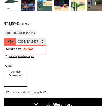
+1
421,99 €
(inkl. MwSt.)
ARTIKELNUMMER: 10041293
-45%
CODE:
SALE45P
DU SPARST:
189,90 €
Nutzungsbedingungen
FARBE:
Dunkles
Moosgrün
Was bedeuten die Statusangaben?
In den Warenkorb