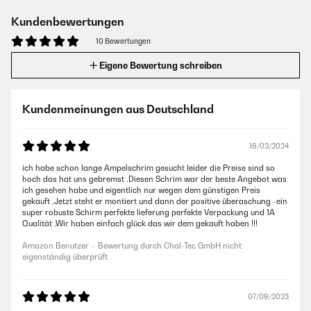
Kundenbewertungen
10 Bewertungen
Eigene Bewertung schreiben
Kundenmeinungen aus Deutschland
16/03/2024
ich habe schon lange Ampelschrim gesucht leider die Preise sind so
hoch das hat uns gebremst .Diesen Schrim war der beste Angebot was
ich gesehen habe und eigentlich nur wegen dem günstigen Preis
gekauft .Jetzt steht er montiert und dann der positive überaschung -ein
super robuste Schirm perfekte lieferung perfekte Verpackung und 1A
Qualität .Wir haben einfach glück das wir dem gekauft haben !!!
Amazon Benutzer – Bewertung durch Chal-Tec GmbH nicht
eigenständig überprüft
07/09/2023