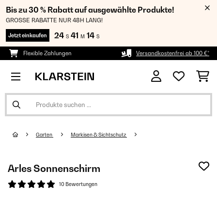
Bis zu 30 % Rabatt auf ausgewählte Produkte!
GROSSE RABATTE NUR 48H LANG!
24
41
14
Jetzt einkaufen
S
M
S
Flexible Zahlungen
Versandkostenfrei ab 100 €*
Garten
Markisen & Sichtschutz
Arles Sonnenschirm
10 Bewertungen