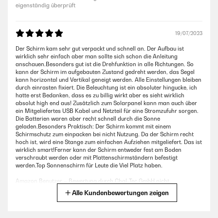
eigenständig überprüft
19/07/2023
Der Schirm kam sehr gut verpackt und schnell an. Der Aufbau ist
wirklich sehr einfach aber man sollte sich schon die Anleitung
anschauen.Besonders gut ist die Drehfunktion in alle Richtungen. So
kann der Schirm im aufgebauten Zustand gedreht werden, das Segel
kann horizontal und Vertikal geneigt werden. Alle Einstellungen bleiben
durch einrasten fixiert. Die Beleuchtung ist ein absoluter hingucke, ich
hatte erst Bedanken, dass es zu billig wirkt aber es sieht wirklich
absolut high end aus! Zusätzlich zum Solarpanel kann man auch über
ein Mitgeliefertes USB Kabel und Netzteil für eine Stromzufuhr sorgen.
Die Batterien waren aber recht schnell durch die Sonne
geladen.Besonders Praktisch: Der Schirm kommt mit einem
Schirmschutz zum einpacken bei nicht Nutzung. Da der Schirm recht
hoch ist, wird eine Stange zum einfachen Aufziehen mitgeliefert. Das ist
wirklich smart!Ferner kann der Schirm entweder fest am Boden
verschraubt werden oder mit Plattenschirmständern befestigt
werden.Top Sonnenschirm für Leute die Viel Platz haben.
Amazon Benutzer – Bewertung durch Chal-Tec GmbH nicht
eigenständig überprüft
Alle Kundenbewertungen zeigen
14/07/2023