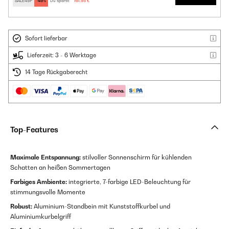
SALE45P
-45%
Du sparst:
161,55 €
Sofort lieferbar
Lieferzeit: 3 - 6 Werktage
14 Tage Rückgaberecht
Top-Features
Maximale Entspannung:
stilvoller Sonnenschirm für kühlenden
Schatten an heißen Sommertagen
Farbiges Ambiente:
integrierte, 7-farbige LED-Beleuchtung für
stimmungsvolle Momente
Robust:
Aluminium-Standbein mit Kunststoffkurbel und
Aluminiumkurbelgriff