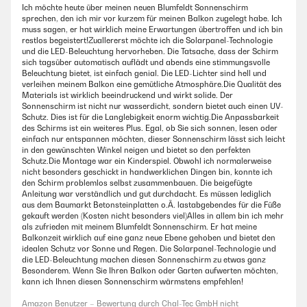
Ich möchte heute über meinen neuen Blumfeldt Sonnenschirm
sprechen, den ich mir vor kurzem für meinen Balkon zugelegt habe. Ich
muss sagen, er hat wirklich meine Erwartungen übertroffen und ich bin
restlos begeistert!Zuallererst möchte ich die Solarpanel-Technologie
und die LED-Beleuchtung hervorheben. Die Tatsache, dass der Schirm
sich tagsüber automatisch auflädt und abends eine stimmungsvolle
Beleuchtung bietet, ist einfach genial. Die LED-Lichter sind hell und
verleihen meinem Balkon eine gemütliche Atmosphäre.Die Qualität des
Materials ist wirklich beeindruckend und wirkt solide. Der
Sonnenschirm ist nicht nur wasserdicht, sondern bietet auch einen UV-
Schutz. Dies ist für die Langlebigkeit enorm wichtig.Die Anpassbarkeit
des Schirms ist ein weiteres Plus. Egal, ob Sie sich sonnen, lesen oder
einfach nur entspannen möchten, dieser Sonnenschirm lässt sich leicht
in den gewünschten Winkel neigen und bietet so den perfekten
Schutz.Die Montage war ein Kinderspiel. Obwohl ich normalerweise
nicht besonders geschickt in handwerklichen Dingen bin, konnte ich
den Schirm problemlos selbst zusammenbauen. Die beigefügte
Anleitung war verständlich und gut durchdacht. Es müssen lediglich
aus dem Baumarkt Betonsteinplatten o.Ä. lastabgebendes für die Füße
gekauft werden (Kosten nicht besonders viel)Alles in allem bin ich mehr
als zufrieden mit meinem Blumfeldt Sonnenschirm. Er hat meine
Balkonzeit wirklich auf eine ganz neue Ebene gehoben und bietet den
idealen Schutz vor Sonne und Regen. Die Solarpanel-Technologie und
die LED-Beleuchtung machen diesen Sonnenschirm zu etwas ganz
Besonderem. Wenn Sie Ihren Balkon oder Garten aufwerten möchten,
kann ich Ihnen diesen Sonnenschirm wärmstens empfehlen!
Amazon Benutzer – Bewertung durch Chal-Tec GmbH nicht