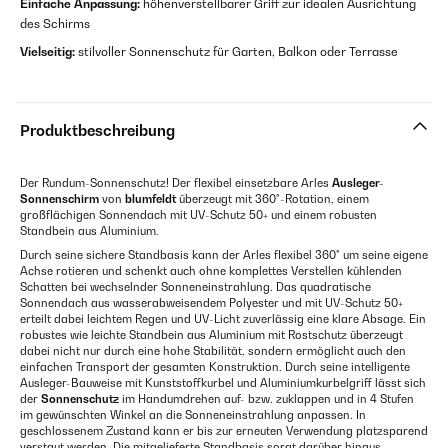
Einfache Anpassung:
höhenverstellbarer Griff zur idealen Ausrichtung
des Schirms
Vielseitig:
stilvoller Sonnenschutz für Garten, Balkon oder Terrasse
Produktbeschreibung
Der Rundum-Sonnenschutz! Der flexibel einsetzbare Arles
Ausleger-
Sonnenschirm
von
blumfeldt
überzeugt mit 360°-Rotation, einem
großflächigen Sonnendach mit UV-Schutz 50+ und einem robusten
Standbein aus Aluminium.
Durch seine sichere Standbasis kann der Arles flexibel 360° um seine eigene
Achse rotieren und schenkt auch ohne komplettes Verstellen kühlenden
Schatten bei wechselnder Sonneneinstrahlung. Das quadratische
Sonnendach aus wasserabweisendem Polyester und mit UV-Schutz 50+
erteilt dabei leichtem Regen und UV-Licht zuverlässig eine klare Absage. Ein
robustes wie leichte Standbein aus Aluminium mit Rostschutz überzeugt
dabei nicht nur durch eine hohe Stabilität, sondern ermöglicht auch den
einfachen Transport der gesamten Konstruktion. Durch seine intelligente
Ausleger-Bauweise mit Kunststoffkurbel und Aluminiumkurbelgriff lässt sich
der
Sonnenschutz
im Handumdrehen auf- bzw. zuklappen und in 4 Stufen
im gewünschten Winkel an die Sonneneinstrahlung anpassen. In
geschlossenem Zustand kann er bis zur erneuten Verwendung platzsparend
verstaut werden. Die mitgelieferte Standbasis sorgt darüber hinaus