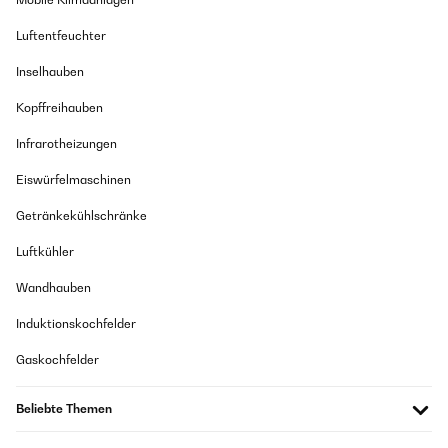
eigenständig überprüft
Luftentfeuchter
Übersetzen
Inselhauben
Kopffreihauben
Infrarotheizungen
Eiswürfelmaschinen
Getränkekühlschränke
Luftkühler
Wandhauben
Induktionskochfelder
Gaskochfelder
Beliebte Themen