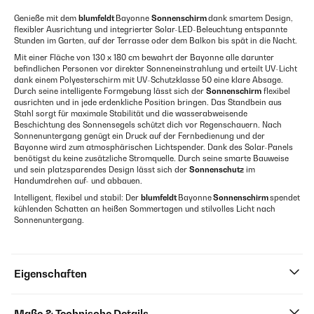
Genieße mit dem
blumfeldt
Bayonne
Sonnenschirm
dank smartem Design,
flexibler Ausrichtung und integrierter Solar-LED-Beleuchtung entspannte
Stunden im Garten, auf der Terrasse oder dem Balkon bis spät in die Nacht.
Mit einer Fläche von 130 x 180 cm bewahrt der Bayonne alle darunter
befindlichen Personen vor direkter Sonneneinstrahlung und erteilt UV-Licht
dank einem Polyesterschirm mit UV-Schutzklasse 50 eine klare Absage.
Durch seine intelligente Formgebung lässt sich der
Sonnenschirm
flexibel
ausrichten und in jede erdenkliche Position bringen. Das Standbein aus
Stahl sorgt für maximale Stabilität und die wasserabweisende
Beschichtung des Sonnensegels schützt dich vor Regenschauern. Nach
Sonnenuntergang genügt ein Druck auf der Fernbedienung und der
Bayonne wird zum atmosphärischen Lichtspender. Dank des Solar-Panels
benötigst du keine zusätzliche Stromquelle. Durch seine smarte Bauweise
und sein platzsparendes Design lässt sich der
Sonnenschutz
im
Handumdrehen auf- und abbauen.
Intelligent, flexibel und stabil: Der
blumfeldt
Bayonne
Sonnenschirm
spendet
kühlenden Schatten an heißen Sommertagen und stilvolles Licht nach
Sonnenuntergang.
Eigenschaften
Maße & Technische Details