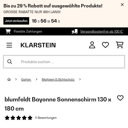
Bis zu 29 % Rabatt auf ausgewählte Produkte!
GROSSE RABATTE NUR 48H LANG!
16
56
54
Jetzt einkaufen
S
M
S
Flexible Zahlungen
Versandkostenfrei ab 100 €*
Garten
Markisen & Sichtschutz
blumfeldt Bayonne Sonnenschirm 130 x
180 cm
11 Bewertungen