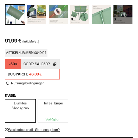
+4
91,99 €
(inkl. MwSt.)
ARTIKELNUMMER: 10040104
-50%
CODE:
SALE50P
DU SPARST:
46,00 €
Nutzungsbedingungen
FARBE:
Dunkles
Helles Taupe
Moosgrün
Verfügbar
Was bedeuten die Statusangaben?