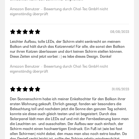
Amazon Benutzer – Bewertung durch Chal-Tec GmbH nicht
eigenständig überprüft
08/08/2023
Leichter Aufbau, tolle LEDs, der Schirm steht senkrecht an meinem
Balkon und hält durch das Katzennetz! Für alle, die sonst den Balkon
nur ihren Katzen überlassen und dort keinen Schirm stellen können.
Diese Zeiten sind jetzt vorbei :-) es lebe dieses Design. Danke!
Amazon Benutzer – Bewertung durch Chal-Tec GmbH nicht
eigenständig überprüft
31/05/2023
Den Sonnenschirm habe ich meiner Enkeltochter für den Balkon ihrer
ersten Wohnung gekauft. Ehrlich gesagt, fanden wir besonders die
Beleuchtung toll und nachdem jetzt die Sonne den ganzen Tag scheint,
konnte sie diese auch gleich testen und ist begeistert. Durch das
Solarpanel lädt man die LEDs auf und mit der Fernbedienung kann man
die Leuchten an- und ausschalten. Der Aufbau war auch einfach, der
Schirm macht einen hochwertigen Eindruck. Ein Fuß ist (wie bei fast
allen Schirmen) nicht dabei, den muss man also noch extra kaufen. Da
das Gestell recht leicht ist, sollte der Schirm relativ windgeschützt