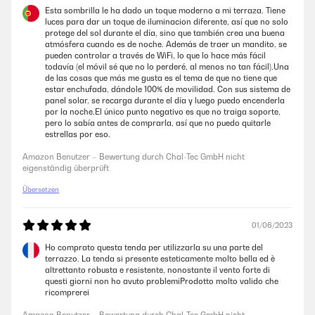
eigenständig überprüft
Esta sombrilla le ha dado un toque moderno a mi terraza. Tiene
luces para dar un toque de iluminacion diferente, así que no solo
protege del sol durante el día, sino que también crea una buena
24/07/2022
atmósfera cuando es de noche. Además de traer un mandito, se
pueden controlar a través de WiFi, lo que lo hace más fácil
Sehr guter und leicht zusammenbaubarer Sonnenschirm. Sehr
todavía (el móvil sé que no lo perderé, al menos no tan fácil).Una
empfehlenswert.
de las cosas que más me gusta es el tema de que no tiene que
estar enchufada, dándole 100% de movilidad. Con sus sistema de
Amazon Benutzer – Bewertung durch Chal-Tec GmbH nicht
panel solar, se recarga durante el día y luego puedo encenderla
eigenständig überprüft
por la noche.El único punto negativo es que no traiga soporte,
pero lo sabía antes de comprarla, así que no puedo quitarle
estrellas por eso.
20/07/2022
Amazon Benutzer – Bewertung durch Chal-Tec GmbH nicht
eigenständig überprüft
Ich habe lange Zeit nach einen rechteckigen Schirm gesucht. Dieser
hier erfüllt in der Höhe sowie in der Breite meine gewünschten
Übersetzen
Anforderungen. Die Lieferung war schnell und sicher verpackt. Der
Aufbau war selbst erklärend. Es ist kein Schirmständer bei, was aber
kein Problem darstellte. Die Verschlüsse halten den Schirm stabil in die
01/06/2023
Führung, wenn er aufgebaut ist kann man hiermit noch fein justieren.
Damit er nicht mit dem Wind geht habe ich ihn noch zusätzlich an der
Ho comprato questa tenda per utilizzarla su una parte del
wand befestigt. Das Highlight ist jedoch die led Leiste im Schirm, diese
terrazzo. La tenda si presente esteticamente molto bella ed è
löst sich über Solarpanel auf und kann per Fernbedienung
altrettanto robusta e resistente, nonostante il vento forte di
eingeschaltet werden. Alles in allen bin ich sehr zufrieden und würde
questi giorni non ho avuto problemiProdotto molto valido che
ihn für meinen kleinen Balkon wieder kaufen.
ricomprerei
Amazon Benutzer – Bewertung durch Chal-Tec GmbH nicht