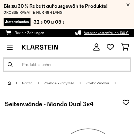
Bis zu 30 % Rabatt auf ausgewählte Produkte!
GROSSE RABATTE NUR 48H LANG!
32
09
05
Jetzt einkaufen
S
M
S
Flexible Zahlungen
Versandkostenfrei ab 100 €*
Garten
Pavillons & Partyzelte
Pavillon Zubehör
Seitenwände - Mondo Dual 3x4