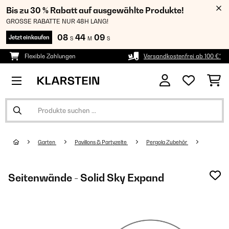
Bis zu 30 % Rabatt auf ausgewählte Produkte!
GROSSE RABATTE NUR 48H LANG!
08
44
09
Jetzt einkaufen
S
M
S
Flexible Zahlungen
Versandkostenfrei ab 100 €*
Garten
Pavillons & Partyzelte
Pergola Zubehör
Seitenwände - Solid Sky Expand