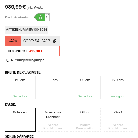
989,99 €
(inkl. MwSt.)
Produktdatenblatt
ARTIKELNUMMER: 10046285
-42%
CODE:
SALE42P
DU SPARST:
415,80 €
Nutzungsbedingungen
BREITE DER VARIANTE:
60 cm
77 cm
90 cm
120 cm
Verfügbar
Verfügbar
Verfügbar
FARBE:
Schwarz
Schwarzer
Silber
Weiß
Marmor
Andere
Andere
Andere
Kombination
Kombination
Kombination
SEKUNDÄRFARBE: