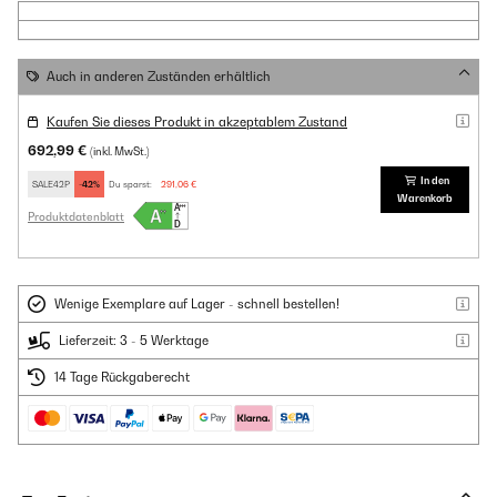
Auch in anderen Zuständen erhältlich
Kaufen Sie dieses Produkt in akzeptablem Zustand
692,99 €
(inkl. MwSt.)
In den
SALE42P
-42%
Du sparst:
291,06 €
Warenkorb
Produktdatenblatt
Wenige Exemplare auf Lager - schnell bestellen!
Lieferzeit: 3 - 5 Werktage
14 Tage Rückgaberecht