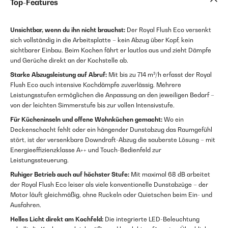
Top-Features
Unsichtbar, wenn du ihn nicht brauchst:
Der Royal Flush Eco versenkt
sich vollständig in die Arbeitsplatte – kein Abzug über Kopf, kein
sichtbarer Einbau. Beim Kochen fährt er lautlos aus und zieht Dämpfe
und Gerüche direkt an der Kochstelle ab.
Starke Abzugsleistung auf Abruf:
Mit bis zu 714 m³/h erfasst der Royal
Flush Eco auch intensive Kochdämpfe zuverlässig. Mehrere
Leistungsstufen ermöglichen die Anpassung an den jeweiligen Bedarf –
von der leichten Simmerstufe bis zur vollen Intensivstufe.
Für Kücheninseln und offene Wohnküchen gemacht:
Wo ein
Deckenschacht fehlt oder ein hängender Dunstabzug das Raumgefühl
stört, ist der versenkbare Downdraft-Abzug die sauberste Lösung – mit
Energieeffizienzklasse A++ und Touch-Bedienfeld zur
Leistungssteuerung.
Ruhiger Betrieb auch auf höchster Stufe:
Mit maximal 68 dB arbeitet
der Royal Flush Eco leiser als viele konventionelle Dunstabzüge – der
Motor läuft gleichmäßig, ohne Ruckeln oder Quietschen beim Ein- und
Ausfahren.
Helles Licht direkt am Kochfeld:
Die integrierte LED-Beleuchtung