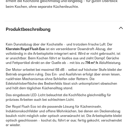
erhellt die Kochzone gleichmäßig und langlebig – für guten Überblick
beim Kochen, ohne separate Küchenleuchte.
Produktbeschreibung
Kein Dunstabzug über der Kochstelle – und trotzdem frische Luft: Der
Klarstein Royal Flush Eco
ist ein versenkbarer Downdraft-Abzug, der
vollständig in die Arbeitsplatte integriert wird. Wird er nicht gebraucht, ist
er unsichtbar. Beim Kochen fährt er lautlos aus und zieht Dampf, Gerüche
und Fettpartikel direkt an der Quelle ab – mit bis zu
714 m³/h
Abluftleistung.
Der Motor arbeitet bei maximal 68 dB – selbst auf höchster Stufe bleibt der
Betrieb angenehm ruhig. Das Ein- und Ausfahren erfolgt über einen leisen,
ruckfreien Mechanismus ohne Schleifen oder Rattern. Die
Edelstahloberfläche des Bedienfelds lässt sich unkompliziert abwischen
und hält dem täglichen Küchenalltag stand.
Das eingebaute LED-Licht beleuchtet die Kochfläche gleichmäßig für
präzises Arbeiten auch bei schlechtem Licht.
Der Royal Flush Eco ist die passende Lösung für Kücheninseln,
Induktionskochfelder und offene Wohnküchen, bei denen ein Deckenabzug
baulich nicht möglich oder optisch unerwünscht ist. Die Arbeitsplatte bleibt
optisch geschlossen – kochst du, fährt er aus; fertig gekocht, verschwindet
er wieder.