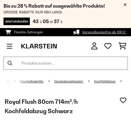
Bis zu 28 % Rabatt auf ausgewählte Produkte!
GROSSE RABATTE NUR 48H LANG!
43
05
36
Jetzt einkaufen
S
M
S
Flexible Zahlungen
Versandkostenfrei ab 100 €*
Haushaltsgeräte
Dunstabzugshauben
Kochfeldabzug
Royal Flush 80cm 714m³/h
Kochfeldabzug Schwarz