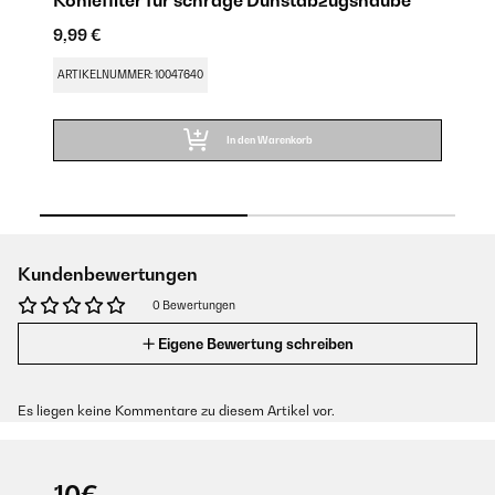
Kohlefilter für schräge Dunstabzugshaube
A
9,99 €
59
ARTIKELNUMMER: 10047640
AR
In den Warenkorb
Kundenbewertungen
0 Bewertungen
Eigene Bewertung schreiben
Es liegen keine Kommentare zu diesem Artikel vor.
-10€