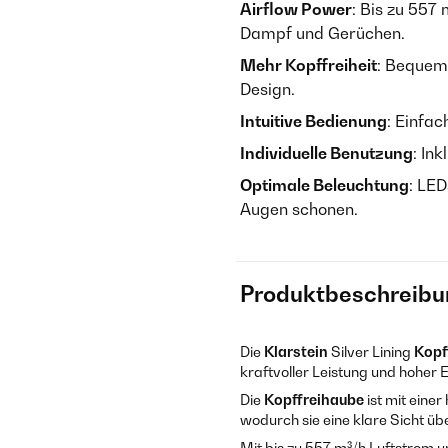
Airflow Power
: Bis zu 557
Dampf und Gerüchen.
Mehr Kopffreiheit
: Bequem
Design.
Intuitive Bedienung
: Einfa
Individuelle Benutzung
: In
Optimale Beleuchtung
: LED
Augen schonen.
Produktbeschreibu
Die
Klarstein
Silver Lining
Kopf
kraftvoller Leistung und hoher E
Die
Kopffreihaube
ist mit eine
wodurch sie eine klare Sicht üb
Mit bis zu 557 m³/h Luftstrom 