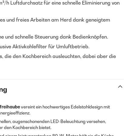
 m³/h Luftdurchsatz für eine schnelle Eliminierung von
es und freies Arbeiten am Herd dank geneigtem
che und schnelle Steuerung dank Bedienknöpfen.
klusive Aktivkohlefilter für Umluftbetrieb.
s, die den Kochbereich ausleuchten, dabei aber die
ng
freihaube
vereint ein hochwertiges Edelstahldesign mit
nergieeffizienz.
r hellen, augenschonenden LED-Beleuchtung versehen,
er den Kochbereich bietet.
und einem leistungsstarken 80-W-Motor hält sie die Küche