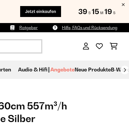
39
15
18
Jetzt einkaufen
S
M
S
Ratgeber
Hilfe, FAQs und Rücksendung
rten
Audio & Hifi
Angebote
Neue Produkte
B-War
g 60cm 557m³/h
e Silber