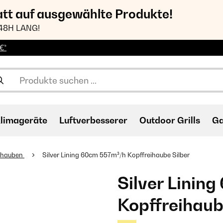
att auf ausgewählte Produkte!
48H LANG!
€*
limageräte
Luftverbesserer
Outdoor Grills
Ga
ihauben
Silver Lining 60cm 557m³/h Kopffreihaube Silber
Silver Linin
Kopffreihaub