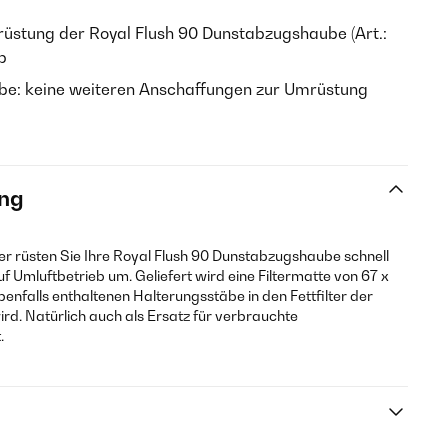
mrüstung der Royal Flush 90 Dunstabzugshaube (Art.:
b
äbe: keine weiteren Anschaffungen zur Umrüstung
ng
ter rüsten Sie Ihre Royal Flush 90 Dunstabzugshaube schnell
f Umluftbetrieb um. Geliefert wird eine Filtermatte von 67 x
 ebenfalls enthaltenen Halterungsstäbe in den Fettfilter der
d. Natürlich auch als Ersatz für verbrauchte
.