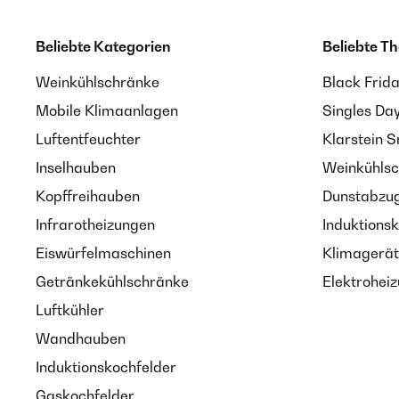
Beliebte Kategorien
Beliebte T
Weinkühlschränke
Black Frid
Mobile Klimaanlagen
Singles Da
Luftentfeuchter
Klarstein 
Inselhauben
Weinkühlsc
Kopffreihauben
Dunstabzug
Infrarotheizungen
Induktionsk
Eiswürfelmaschinen
Klimagerät
Getränkekühlschränke
Elektroheiz
Luftkühler
Wandhauben
Induktionskochfelder
Gaskochfelder