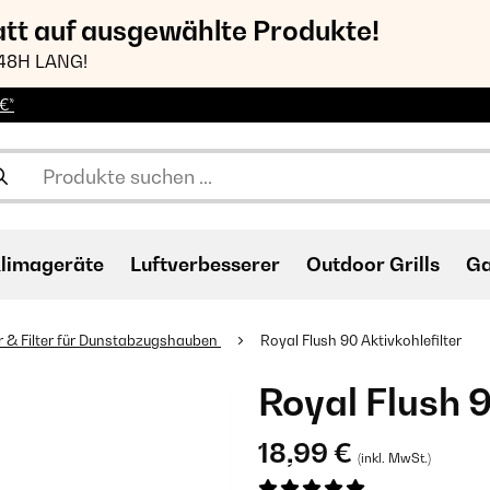
att auf ausgewählte Produkte!
48H LANG!
€*
limageräte
Luftverbesserer
Outdoor Grills
Ga
 & Filter für Dunstabzugshauben
Royal Flush 90 Aktivkohlefilter
Royal Flush 9
18,99 €
(inkl. MwSt.)