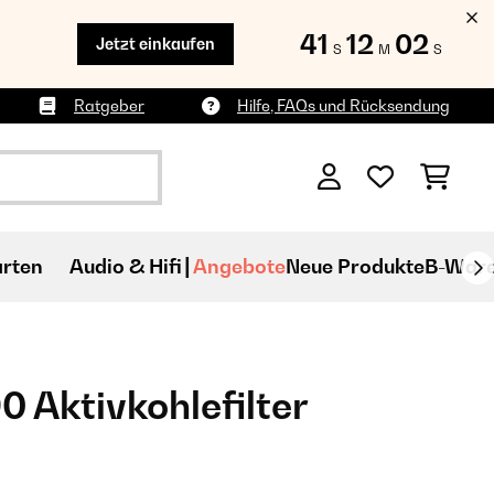
41
12
00
Jetzt einkaufen
S
M
S
Ratgeber
Hilfe, FAQs und Rücksendung
rten
Audio & Hifi
Angebote
Neue Produkte
B-War
0 Aktivkohlefilter