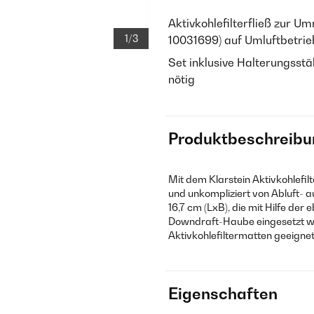
Aktivkohlefilterfließ zur U
1/3
10031699) auf Umluftbetrie
Set inklusive Halterungsst
nötig
Produktbeschreibu
Mit dem Klarstein Aktivkohlefil
und unkompliziert von Abluft- au
16,7 cm (LxB), die mit Hilfe der
Downdraft-Haube eingesetzt wir
Aktivkohlefiltermatten geeignet
Eigenschaften