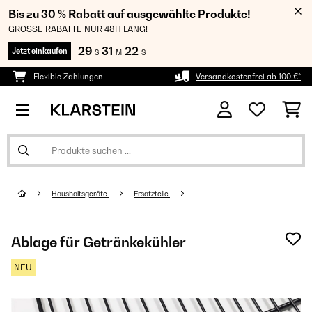
Bis zu 30 % Rabatt auf ausgewählte Produkte!
GROSSE RABATTE NUR 48H LANG!
29
31
21
Jetzt einkaufen
S
M
S
Flexible Zahlungen
Versandkostenfrei ab 100 €*
Haushaltsgeräte
Ersatzteile
Ablage für Getränkekühler
NEU