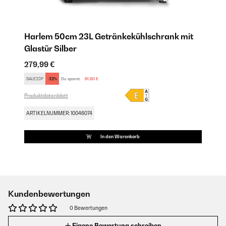
Harlem 50cm 23L Getränkekühlschrank mit
Glastür​ Silber
279,99 €
SALE22P
-22%
Du sparst:
61,60 €
Produktdatenblatt
ARTIKELNUMMER: 10046074
In den Warenkorb
Kundenbewertungen
0 Bewertungen
Eigene Bewertung schreiben