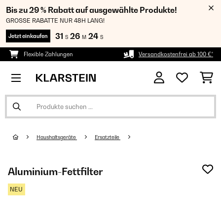
Bis zu 29 % Rabatt auf ausgewählte Produkte!
GROSSE RABATTE NUR 48H LANG!
31
26
24
Jetzt einkaufen
S
M
S
Flexible Zahlungen
Versandkostenfrei ab 100 €*
Haushaltsgeräte
Ersatzteile
Aluminium-Fettfilter
NEU