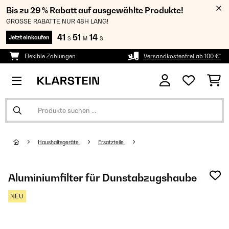
Bis zu 29 % Rabatt auf ausgewählte Produkte!
GROSSE RABATTE NUR 48H LANG!
41
51
13
Jetzt einkaufen
S
M
S
Flexible Zahlungen
Versandkostenfrei ab 100 €*
Haushaltsgeräte
Ersatzteile
Aluminiumfilter für Dunstabzugshaube
NEU