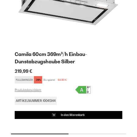
Camila 60cm 369m³/h Einbau-
C
Dunstabzugshaube Silber
D
219,99 €
25
FULLSWING29
-29%
Du sparst:
63,80 €
FU
Produktdatenblatt
Pro
ARTIKELNUMMER: 10041344
AR
In den Warenkorb