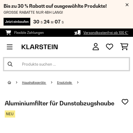
Bis zu 30 % Rabatt auf ausgewählte Produkte!
GROSSE RABATTE NUR 48H LANG!
30
24
07
Jetzt einkaufen
S
M
S
Flexible Zahlungen
Versandkostenfrei ab 100 €*
Haushaltsgeräte
Ersatzteile
Aluminiumfilter für Dunstabzugshaube
NEU