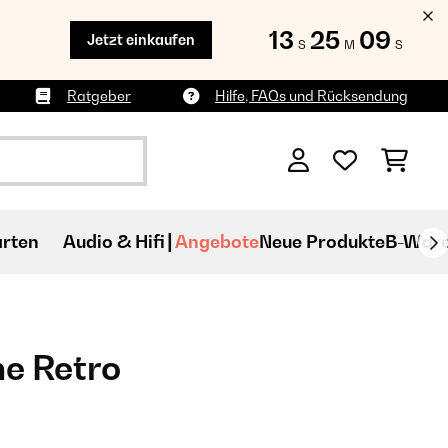
13
25
09
Jetzt einkaufen
S
M
S
Ratgeber
Hilfe, FAQs und Rücksendung
rten
Audio & Hifi
Angebote
Neue Produkte
B-War
ne Retro