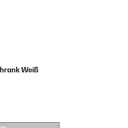
hrank​ Weiß
orb