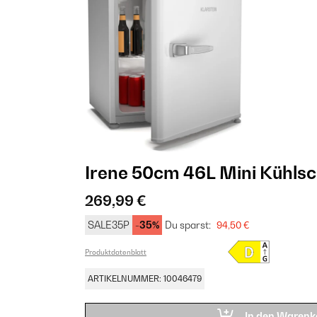
Irene 50cm 46L Mini Kühlsc
269,99 €
SALE35P
-35%
Du sparst:
94,50 €
Produktdatenblatt
ARTIKELNUMMER: 10046479
In den Warenk