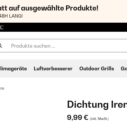
att auf ausgewählte Produkte!
48H LANG!
€*
limageräte
Luftverbesserer
Outdoor Grills
Ga
tro
Dichtung Ire
9,99 €
(inkl. MwSt.)