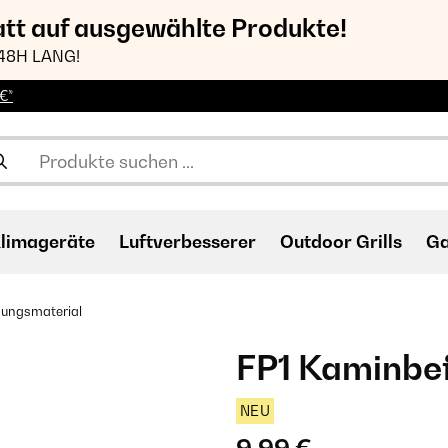
att auf ausgewählte Produkte!
48H LANG!
€*
limageräte
Luftverbesserer
Outdoor Grills
Ga
gungsmaterial
FP1 Kaminbe
NEU