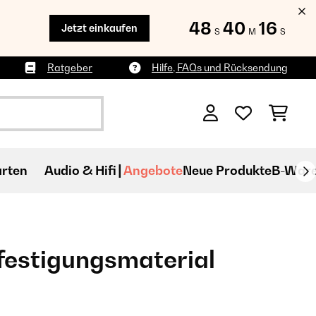
48
40
15
Jetzt einkaufen
S
M
S
Ratgeber
Hilfe, FAQs und Rücksendung
rten
Audio & Hifi
Angebote
Neue Produkte
B-War
festigungsmaterial