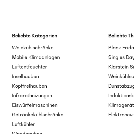
Beliebte Kategorien
Beliebte T
Weinkühlschränke
Black Frid
Mobile Klimaanlagen
Singles Da
Luftentfeuchter
Klarstein 
Inselhauben
Weinkühlsc
Kopffreihauben
Dunstabzug
Infrarotheizungen
Induktionsk
Eiswürfelmaschinen
Klimagerät
Getränkekühlschränke
Elektroheiz
Luftkühler
Wandhauben