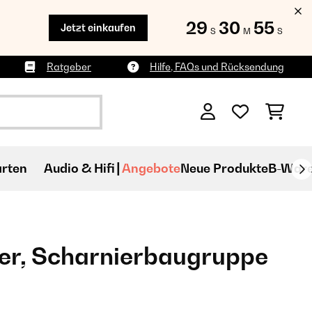
29
30
53
Jetzt einkaufen
S
M
S
Ratgeber
Hilfe, FAQs und Rücksendung
rten
Audio & Hifi
Angebote
Neue Produkte
B-War
er, Scharnierbaugruppe