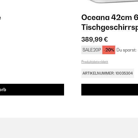
e
Oceana 42cm 
Tischgeschirrs
389,99 €
SALE20P
-20%
Du sparst:
Produktdatenblatt
ARTIKELNUMMER: 10035304
orb