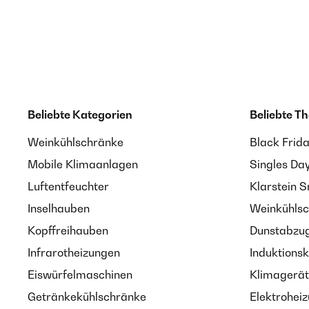
Beliebte Kategorien
Beliebte T
Weinkühlschränke
Black Frid
Mobile Klimaanlagen
Singles Da
Luftentfeuchter
Klarstein 
Inselhauben
Weinkühlsc
Kopffreihauben
Dunstabzug
Infrarotheizungen
Induktionsk
Eiswürfelmaschinen
Klimagerät
Getränkekühlschränke
Elektroheiz