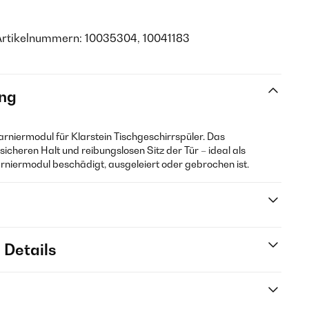
Artikelnummern: 10035304, 10041183
ng
harniermodul für Klarstein Tischgeschirrspüler. Das
icheren Halt und reibungslosen Sitz der Tür – ideal als
rniermodul beschädigt, ausgeleiert oder gebrochen ist.
 Details