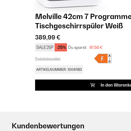
Melville 42cm 7 Programm
Tischgeschirrspüler Weiß
389,99 €
SALE25P
-25%
Du sparst:
97,50 €
Produktdatenblatt
ARTIKELNUMMER: 10041183
In den Warenk
Kundenbewertungen