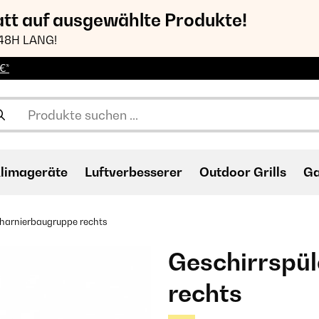
att auf ausgewählte Produkte!
48H LANG!
€*
limageräte
Luftverbesserer
Outdoor Grills
Ga
charnierbaugruppe rechts
Geschirrspül
rechts