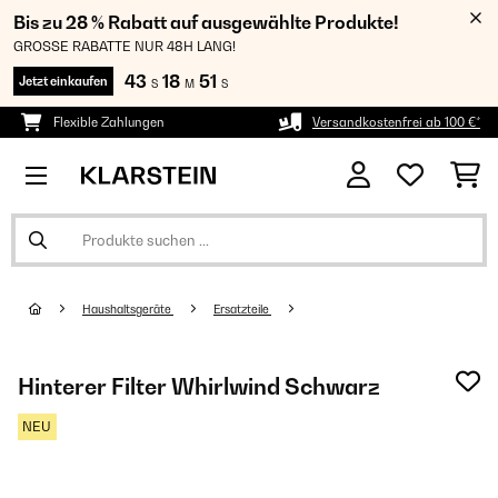
Bis zu 28 % Rabatt auf ausgewählte Produkte!
GROSSE RABATTE NUR 48H LANG!
43
18
50
Jetzt einkaufen
S
M
S
Flexible Zahlungen
Versandkostenfrei ab 100 €*
Haushaltsgeräte
Ersatzteile
Hinterer Filter Whirlwind Schwarz
NEU