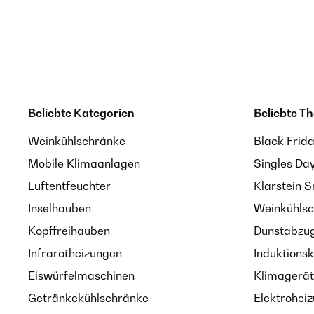
Beliebte Kategorien
Beliebte T
Weinkühlschränke
Black Frid
Mobile Klimaanlagen
Singles Da
Luftentfeuchter
Klarstein 
Inselhauben
Weinkühlsc
Kopffreihauben
Dunstabzug
Infrarotheizungen
Induktionsk
Eiswürfelmaschinen
Klimagerät
Getränkekühlschränke
Elektroheiz