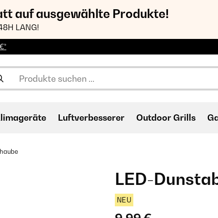
att auf ausgewählte Produkte!
48H LANG!
€*
limageräte
Luftverbesserer
Outdoor Grills
Ga
haube
LED-Dunsta
NEU