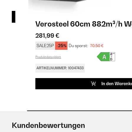
eiß
Verosteel 60cm 882m³/h W
281,99 €
SALE25P
-25%
Du sparst:
70,50 €
Produktdatenblatt
ARTIKELNUMMER: 10047433
In den Warenk
Kundenbewertungen