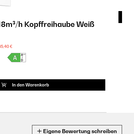
18m³/h Kopffreihaube Weiß
Vel
299
FULL
35,40 €
Produkt
ARTIK
In den Warenkorb
Eigene Bewertung schreiben