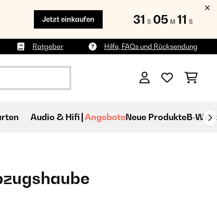
31
05
10
Jetzt einkaufen
S
M
S
Ratgeber
Hilfe, FAQs und Rücksendung
rten
Audio & Hifi
Angebote
Neue Produkte
B-War
bzugshaube