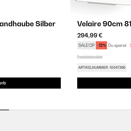
andhaube Silber
Velaire 90cm 8
294,99 €
SALE12P
-12%
Du sparst:
Produktdatenblatt
ARTIKELNUMMER: 10047365
orb