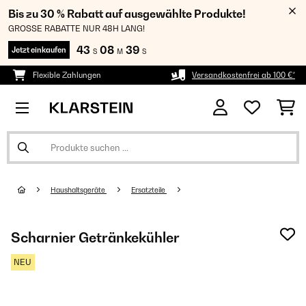
Bis zu 30 % Rabatt auf ausgewählte Produkte!
GROSSE RABATTE NUR 48H LANG!
43
08
39
Jetzt einkaufen
S
M
S
Flexible Zahlungen
Versandkostenfrei ab 100 €*
Haushaltsgeräte
Ersatzteile
Scharnier Getränkekühler
NEU