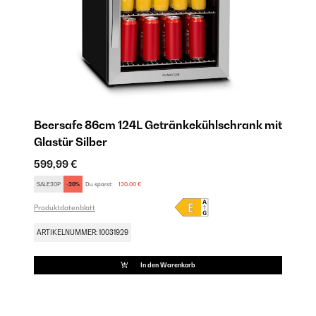
Beersafe 86cm 124L Getränkekühlschrank mit
Glastür​ Silber
599,99 €
SALE20P
-20%
Du sparst:
120,00 €
Produktdatenblatt
ARTIKELNUMMER: 10031929
In den Warenkorb