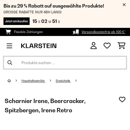
Bis zu 29 % Rabatt auf ausgewählte Produkte!
GROSSE RABATTE NUR 48H LANG!
15
02
51
Jetzt einkaufen
S
M
S
Flexible Zahlungen
Versandkostenfrei ab 100 €*
Haushaltsgeräte
Ersatzteile
Scharnier Irene, Beercracker,
Spitzbergen, Irene Retro