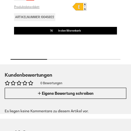
Produktdatenblatt
Pro
ARTIKELNUMMER: 10045922
AR
In den Warenkorb
Kundenbewertungen
0 Bewertungen
Eigene Bewertung schreiben
Es liegen keine Kommentare zu diesem Artikel vor.