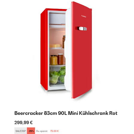
Beercracker 83cm 90L Mini Kühlschrank​ Rot
I
299,99 €
26
SALE25P
-25%
Du sparst:
75,00 €
SA