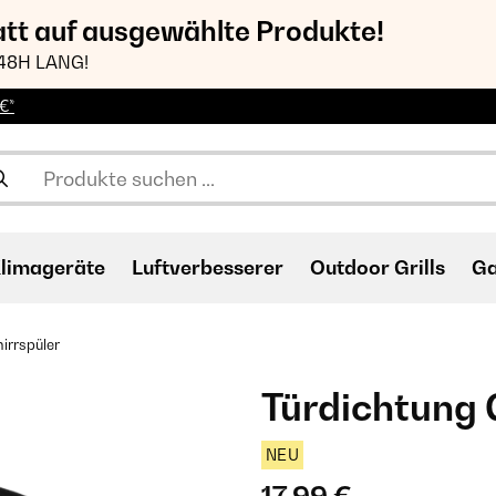
att auf ausgewählte Produkte!
48H LANG!
€*
limageräte
Luftverbesserer
Outdoor Grills
Ga
irrspüler
Türdichtung 
NEU