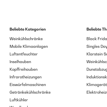
Beliebte Kategorien
Beliebte T
Weinkühlschränke
Black Frid
Mobile Klimaanlagen
Singles Da
Luftentfeuchter
Klarstein 
Inselhauben
Weinkühlsc
Kopffreihauben
Dunstabzug
Infrarotheizungen
Induktionsk
Eiswürfelmaschinen
Klimagerät
Getränkekühlschränke
Elektroheiz
Luftkühler