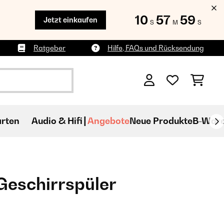
10
57
58
Jetzt einkaufen
S
M
S
Ratgeber
Hilfe, FAQs und Rücksendung
rten
Audio & Hifi
Angebote
Neue Produkte
B-War
Geschirrspüler