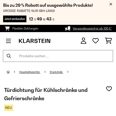
Bis zu 29 % Rabatt auf ausgewählte Produkte!
GROSSE RABATTE NUR 48H LANG!
12
49
41
Jetzt einkaufen
S
M
S
Flexible Zahlungen
Versandkostenfrei ab 100 €*
Haushaltsgeräte
Ersatzteile
Türdichtung für Kühlschränke und
Gefrierschränke
NEU