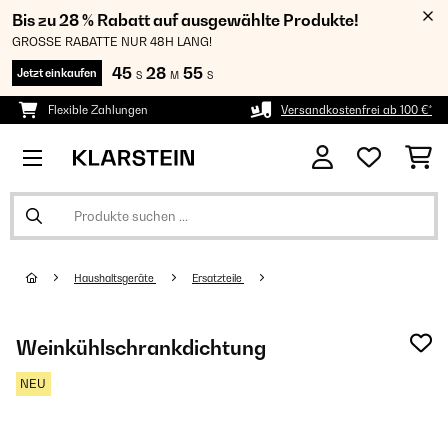
Bis zu 28 % Rabatt auf ausgewählte Produkte!
GROSSE RABATTE NUR 48H LANG!
45
28
55
Jetzt einkaufen
S
M
S
Flexible Zahlungen
Versandkostenfrei ab 100 €*
Haushaltsgeräte
Ersatzteile
Weinkühlschrankdichtung
NEU