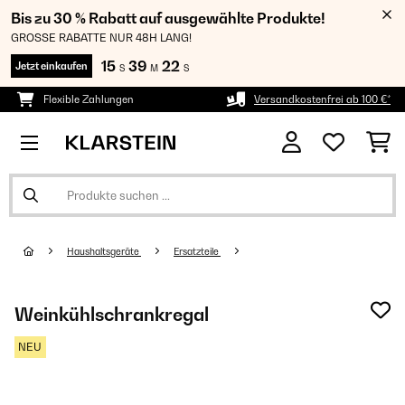
Bis zu 30 % Rabatt auf ausgewählte Produkte!
GROSSE RABATTE NUR 48H LANG!
15
39
22
Jetzt einkaufen
S
M
S
Flexible Zahlungen
Versandkostenfrei ab 100 €*
Haushaltsgeräte
Ersatzteile
Weinkühlschrankregal
NEU