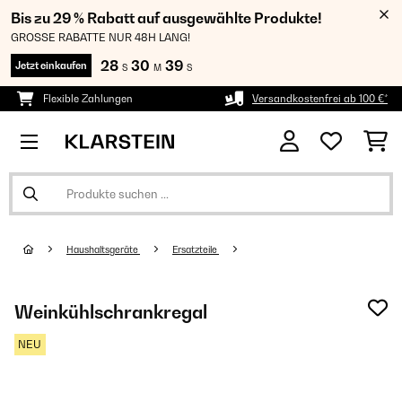
Bis zu 29 % Rabatt auf ausgewählte Produkte!
GROSSE RABATTE NUR 48H LANG!
28
30
39
Jetzt einkaufen
S
M
S
Flexible Zahlungen
Versandkostenfrei ab 100 €*
Haushaltsgeräte
Ersatzteile
Weinkühlschrankregal
NEU