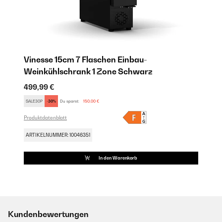
Vinesse 15cm 7 Flaschen Einbau-
Weinkühlschrank 1 Zone Schwarz
499,99 €
SALE30P
-30%
Du sparst:
150,00 €
Produktdatenblatt
ARTIKELNUMMER: 10046351
In den Warenkorb
Kundenbewertungen