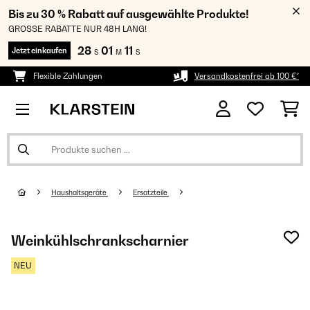
Bis zu 30 % Rabatt auf ausgewählte Produkte!
GROSSE RABATTE NUR 48H LANG!
28
01
11
Jetzt einkaufen
S
M
S
Flexible Zahlungen
Versandkostenfrei ab 100 €*
Haushaltsgeräte
Ersatzteile
Weinkühlschrankscharnier
NEU