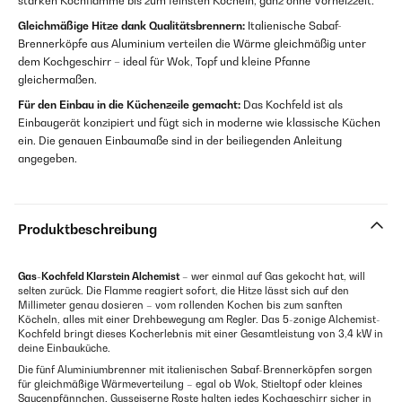
starken Kochflamme bis zum feinsten Köcheln, ganz ohne Vorheizzeit.
Gleichmäßige Hitze dank Qualitätsbrennern:
Italienische Sabaf-
Brennerköpfe aus Aluminium verteilen die Wärme gleichmäßig unter
dem Kochgeschirr – ideal für Wok, Topf und kleine Pfanne
gleichermaßen.
Für den Einbau in die Küchenzeile gemacht:
Das Kochfeld ist als
Einbaugerät konzipiert und fügt sich in moderne wie klassische Küchen
ein. Die genauen Einbaumaße sind in der beiliegenden Anleitung
angegeben.
Produktbeschreibung
Gas-Kochfeld Klarstein Alchemist
– wer einmal auf Gas gekocht hat, will
selten zurück. Die Flamme reagiert sofort, die Hitze lässt sich auf den
Millimeter genau dosieren – vom rollenden Kochen bis zum sanften
Köcheln, alles mit einer Drehbewegung am Regler. Das 5-zonige Alchemist-
Kochfeld bringt dieses Kocherlebnis mit einer Gesamtleistung von 3,4 kW in
deine Einbauküche.
Die fünf Aluminiumbrenner mit italienischen Sabaf-Brennerköpfen sorgen
für gleichmäßige Wärmeverteilung – egal ob Wok, Stieltopf oder kleines
Saucenpfännchen. Gusseiserne Roste halten jedes Kochgeschirr sicher in