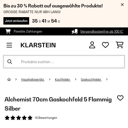
Bis zu 30 % Rabatt auf ausgewählte Produkte!
GROSSE RABATTE NUR 48H LANG!
35
41
53
Jetzt einkaufen
S
M
S
Flexible Zahlungen
Versandkostenfrei ab 100 €*
Haushaltsgeräte
Kochfelder
Gaskochfelder
Alchemist 70cm Gaskochfeld 5 Flammig
Silber
15 Bewertungen