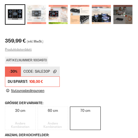
+4
359,99 €
(inkl. MwSt.)
Produktdatenblatt
ARTIKELNUMMER: 10034970
-30%
CODE:
SALE30P
DU SPARST:
108,00 €
Nutzungsbedingungen
GRÖSSE DER VARIANTE:
30 cm
60 cm
70 cm
Andere
Andere
Kombination
Kombination
ANZAHL DER KOCHFELDER: