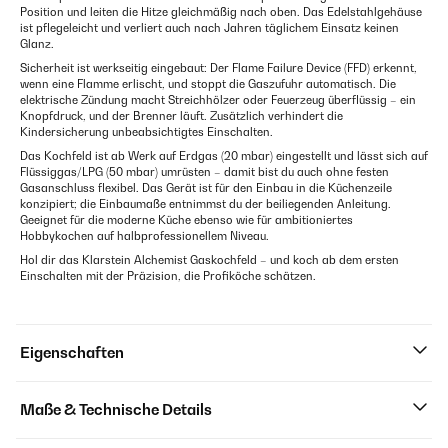
Position und leiten die Hitze gleichmäßig nach oben. Das Edelstahlgehäuse
ist pflegeleicht und verliert auch nach Jahren täglichem Einsatz keinen
Glanz.
Sicherheit ist werkseitig eingebaut: Der Flame Failure Device (FFD) erkennt,
wenn eine Flamme erlischt, und stoppt die Gaszufuhr automatisch. Die
elektrische Zündung macht Streichhölzer oder Feuerzeug überflüssig – ein
Knopfdruck, und der Brenner läuft. Zusätzlich verhindert die
Kindersicherung unbeabsichtigtes Einschalten.
Das Kochfeld ist ab Werk auf Erdgas (20 mbar) eingestellt und lässt sich auf
Flüssiggas/LPG (50 mbar) umrüsten – damit bist du auch ohne festen
Gasanschluss flexibel. Das Gerät ist für den Einbau in die Küchenzeile
konzipiert; die Einbaumaße entnimmst du der beiliegenden Anleitung.
Geeignet für die moderne Küche ebenso wie für ambitioniertes
Hobbykochen auf halbprofessionellem Niveau.
Hol dir das Klarstein Alchemist Gaskochfeld – und koch ab dem ersten
Einschalten mit der Präzision, die Profiköche schätzen.
Eigenschaften
Maße & Technische Details