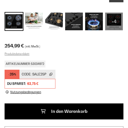
+4
254,99 €
(inkl. MwSt.)
Produktdatenblatt
ARTIKELNUMMER: 53034972
-25%
CODE:
SALE25P
DU SPARST:
63,75 €
Nutzungsbedingungen
In den Warenkorb