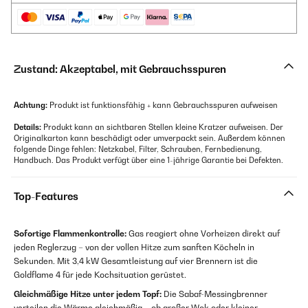
Zustand: Akzeptabel, mit Gebrauchsspuren
Achtung:
Produkt ist funktionsfähig + kann Gebrauchsspuren aufweisen
Details:
Produkt kann an sichtbaren Stellen kleine Kratzer aufweisen. Der
Originalkarton kann beschädigt oder umverpackt sein. Außerdem können
folgende Dinge fehlen: Netzkabel, Filter, Schrauben, Fernbedienung,
Handbuch. Das Produkt verfügt über eine 1-jährige Garantie bei Defekten.
Top-Features
Sofortige Flammenkon­trolle:
Gas reagiert ohne Vorheizen direkt auf
jeden Reglerzug – von der vollen Hitze zum sanften Köcheln in
Sekunden. Mit 3,4 kW Gesamtleistung auf vier Brennern ist die
Goldflame 4 für jede Kochsituation gerüstet.
Gleichmäßige Hitze unter jedem Topf:
Die Sabaf-Messing­brenner
verteilen die Wärme gleichmäßig – ob großer Wok oder kleiner