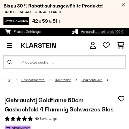
Bis zu 30 % Rabatt auf ausgewählte Produkte!
GROSSE RABATTE NUR 48H LANG!
42
59
51
Jetzt einkaufen
S
M
S
Flexible Zahlungen
Versandkostenfrei ab 100 €*
Haushaltsgeräte
Kochfelder
Gaskochfelder
[Gebraucht] Goldflame 60cm
Gaskochfeld 4 Flammig Schwarzes Glas
40 Bewertungen
GEBRAUCHT