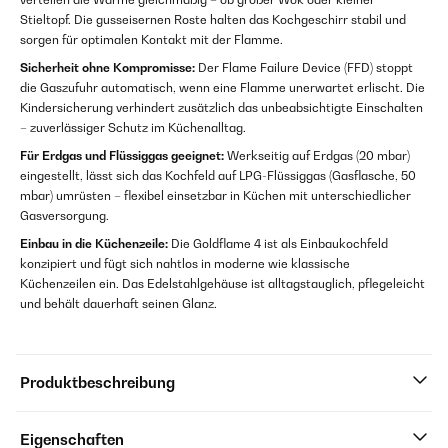
Stieltopf. Die gusseisernen Roste halten das Kochgeschirr stabil und
sorgen für optimalen Kontakt mit der Flamme.
Sicherheit ohne Kompromisse:
Der Flame Failure Device (FFD) stoppt
die Gaszufuhr automatisch, wenn eine Flamme unerwartet erlischt. Die
Kindersicherung verhindert zusätzlich das unbeabsichtigte Einschalten
– zuverlässiger Schutz im Küchenalltag.
Für Erdgas und Flüssiggas geeignet:
Werkseitig auf Erdgas (20 mbar)
eingestellt, lässt sich das Kochfeld auf LPG-Flüssiggas (Gasflasche, 50
mbar) umrüsten – flexibel einsetzbar in Küchen mit unterschiedlicher
Gasversorgung.
Einbau in die Küchenzeile:
Die Goldflame 4 ist als Einbaukochfeld
konzipiert und fügt sich nahtlos in moderne wie klassische
Küchenzeilen ein. Das Edelstahlgehäuse ist alltagstauglich, pflegeleicht
und behält dauerhaft seinen Glanz.
Produktbeschreibung
Eigenschaften