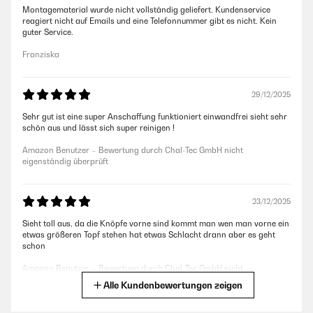
Montagematerial wurde nicht vollständig geliefert. Kundenservice
reagiert nicht auf Emails und eine Telefonnummer gibt es nicht. Kein
guter Service.
Franziska
29/12/2025
Sehr gut ist eine super Anschaffung funktioniert einwandfrei sieht sehr
schön aus und lässt sich super reinigen !
Amazon Benutzer – Bewertung durch Chal-Tec GmbH nicht
eigenständig überprüft
23/12/2025
Sieht toll aus, da die Knöpfe vorne sind kommt man wen man vorne ein
etwas größeren Topf stehen hat etwas Schlacht drann aber es geht
schon
Amazon Benutzer – Bewertung durch Chal-Tec GmbH nicht
eigenständig überprüft
Alle Kundenbewertungen zeigen