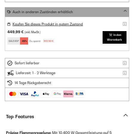
Auch in anderen Zuständen erhältlich
Kaufen Sie dieses Produkt in gutem Zustand
449,99 €
(inkl. MwSt.)
In den
Warenkorb
SALE45P
-45%
Du sparst:
202,50 €
Sofort lieferbar
Lieferzeit: 1 - 2 Werktage
14 Tage Rückgaberecht
Top-Features
Präzise Flammenregelung:
Mit 10.400 W Gesamtleistung auf 5