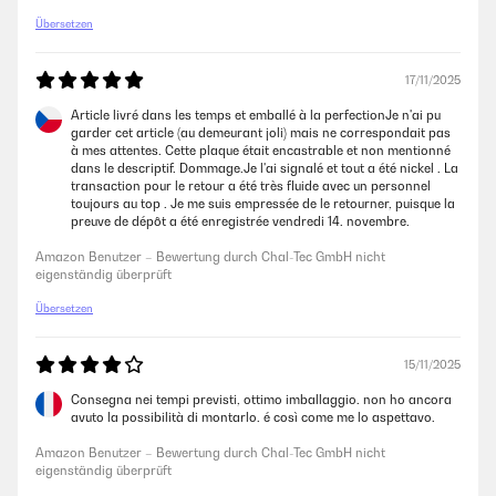
Übersetzen
17/11/2025
Article livré dans les temps et emballé à la perfectionJe n'ai pu
garder cet article (au demeurant joli) mais ne correspondait pas
à mes attentes. Cette plaque était encastrable et non mentionné
dans le descriptif. Dommage.Je l'ai signalé et tout a été nickel . La
transaction pour le retour a été très fluide avec un personnel
toujours au top . Je me suis empressée de le retourner, puisque la
preuve de dépôt a été enregistrée vendredi 14. novembre.
Amazon Benutzer – Bewertung durch Chal-Tec GmbH nicht
eigenständig überprüft
Übersetzen
15/11/2025
Consegna nei tempi previsti, ottimo imballaggio. non ho ancora
avuto la possibilità di montarlo. é così come me lo aspettavo.
Amazon Benutzer – Bewertung durch Chal-Tec GmbH nicht
eigenständig überprüft