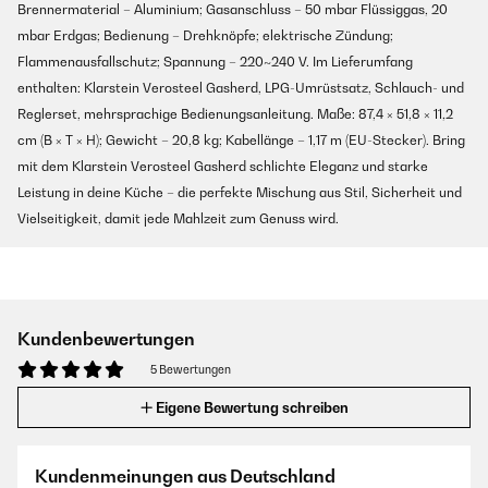
Brennermaterial – Aluminium; Gasanschluss – 50 mbar Flüssiggas, 20
mbar Erdgas; Bedienung – Drehknöpfe; elektrische Zündung;
Flammenausfallschutz; Spannung – 220~240 V. Im Lieferumfang
enthalten: Klarstein Verosteel Gasherd, LPG-Umrüstsatz, Schlauch- und
Reglerset, mehrsprachige Bedienungsanleitung. Maße: 87,4 × 51,8 × 11,2
cm (B × T × H); Gewicht – 20,8 kg; Kabellänge – 1,17 m (EU-Stecker). Bring
mit dem Klarstein Verosteel Gasherd schlichte Eleganz und starke
Leistung in deine Küche – die perfekte Mischung aus Stil, Sicherheit und
Vielseitigkeit, damit jede Mahlzeit zum Genuss wird.
Kundenbewertungen
5 Bewertungen
Eigene Bewertung schreiben
Kundenmeinungen aus Deutschland