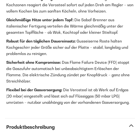
Kochzonen reagiert die Verosteel sofort auf jeden Dreh am Regler – von
vollem Kochen bis zum sanften Köcheln, ohne Vorheizen.
Gleichmäßige Hitze unter jedem Topf:
Die Sabaf-Brenner aus
italienischer Fertigung verteilen die Wärme gleichmäßig unter der
gesamten Topffläche – ob Wok, Kochtopf oder kleiner Stieltopf.
Robust für den täglichen Dauereinsatz:
Gusseiserne Roste halten
Kochgeschirr jeder Größe sicher auf der Platte – stabil, langlebig und
problemlos zu reinigen.
Sicherheit ohne Kompromisse:
Das Flame Failure Device (FFD) stoppt
die Gaszufuhr automatisch bei unbeabsichtigtem Erlöschen der
Flamme. Die elektrische Zündung zündet per Knopfdruck – ganz ohne
Streichhölzer.
Flexibel bei der Gasversorgung:
Die Verosteel ist ab Werk auf Erdgas
(20 mbar) eingestellt und lässt sich auf Flüssiggas (50 mbar LPG)
umrüsten – nutzbar unabhängig von der vorhandenen Gasversorgung.
Produktbeschreibung