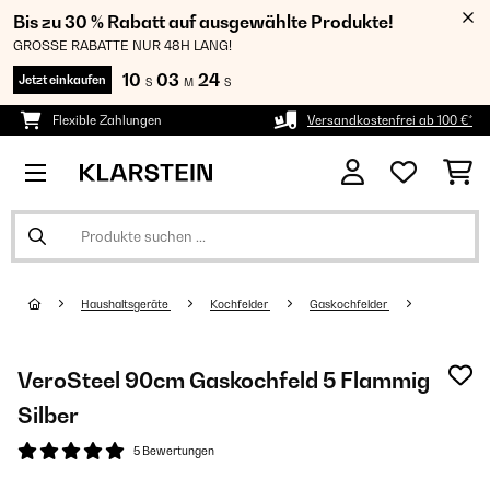
Bis zu 30 % Rabatt auf ausgewählte Produkte!
GROSSE RABATTE NUR 48H LANG!
10
03
23
Jetzt einkaufen
S
M
S
Flexible Zahlungen
Versandkostenfrei ab 100 €*
Haushaltsgeräte
Kochfelder
Gaskochfelder
VeroSteel 90cm Gaskochfeld 5 Flammig
Silber
5 Bewertungen