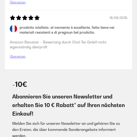
Übersetzen
18/09/2025
prodotto istallato, al momento è eccellente, fatto bene nei
materiali resistenti e di pregioun bel prodotto.
Amazon Benutzer – Bewertung durch Chal-Tec GmbH nicht
eigenständig überprüft
Übersetzen
-10€
Abonnieren Sie unseren Newsletter und
erhalten Sie 10 € Rabatt* auf Ihren nächsten
Einkauf!
Melden Sie sich für unseren Newsletter an und gehören Sie zu
den Ersten, die über kommende Sonderangebote informiert
werden.