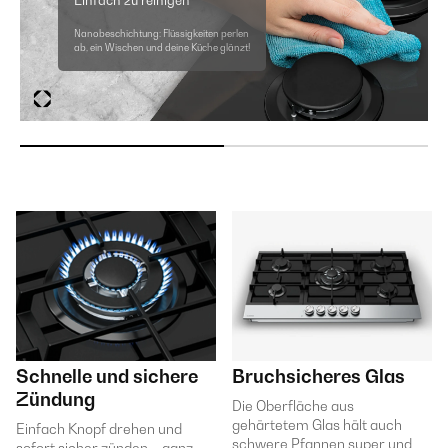
Nanobeschichtung: Flüssigkeiten perlen
ab, ein Wischen und deine Küche glänzt!
Schnelle und sichere
Bruchsicheres Glas
Zündung
Die Oberfläche aus
gehärtetem Glas hält auch
Einfach Knopf drehen und
schwere Pfannen super und
sofort sicher zünden – ganz