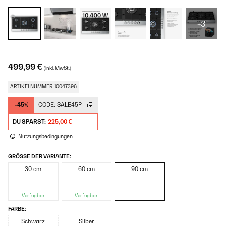
+3
499,99 €
(inkl. MwSt.)
ARTIKELNUMMER: 10047396
-45%
CODE:
SALE45P
DU SPARST:
225,00 €
Nutzungsbedingungen
GRÖSSE DER VARIANTE:
30 cm
60 cm
90 cm
Verfügbar
Verfügbar
FARBE:
Schwarz
Silber