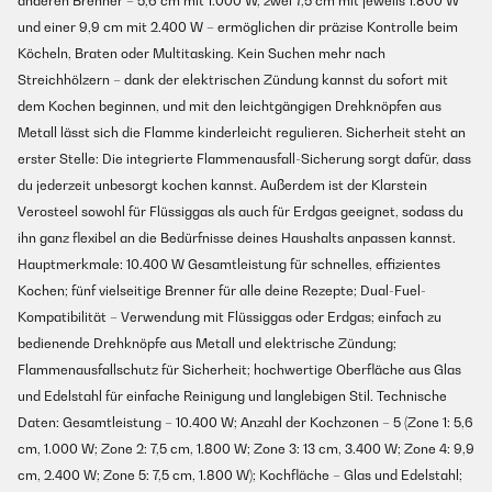
anderen Brenner – 5,6 cm mit 1.000 W, zwei 7,5 cm mit jeweils 1.800 W
und einer 9,9 cm mit 2.400 W – ermöglichen dir präzise Kontrolle beim
Köcheln, Braten oder Multitasking. Kein Suchen mehr nach
Streichhölzern – dank der elektrischen Zündung kannst du sofort mit
dem Kochen beginnen, und mit den leichtgängigen Drehknöpfen aus
Metall lässt sich die Flamme kinderleicht regulieren. Sicherheit steht an
erster Stelle: Die integrierte Flammenausfall-Sicherung sorgt dafür, dass
du jederzeit unbesorgt kochen kannst. Außerdem ist der Klarstein
Verosteel sowohl für Flüssiggas als auch für Erdgas geeignet, sodass du
ihn ganz flexibel an die Bedürfnisse deines Haushalts anpassen kannst.
Hauptmerkmale: 10.400 W Gesamtleistung für schnelles, effizientes
Kochen; fünf vielseitige Brenner für alle deine Rezepte; Dual-Fuel-
Kompatibilität – Verwendung mit Flüssiggas oder Erdgas; einfach zu
bedienende Drehknöpfe aus Metall und elektrische Zündung;
Flammenausfallschutz für Sicherheit; hochwertige Oberfläche aus Glas
und Edelstahl für einfache Reinigung und langlebigen Stil. Technische
Daten: Gesamtleistung – 10.400 W; Anzahl der Kochzonen – 5 (Zone 1: 5,6
cm, 1.000 W; Zone 2: 7,5 cm, 1.800 W; Zone 3: 13 cm, 3.400 W; Zone 4: 9,9
cm, 2.400 W; Zone 5: 7,5 cm, 1.800 W); Kochfläche – Glas und Edelstahl;