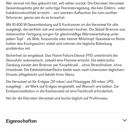
Wer einmal mit Gas gekocht hat, will selten zurück: Die Klarstein Verosteel
Gaseinbauplatte gibt dir sofortige Flammenregelung, die kein Elektro- oder
Induktionskochfeld erreicht – von starkem Aufkochen bis zum sanften
Schmoren, genau wie du es brauchst.
Mit 10.400 W Gesamtleistung auf 5 Kochzonen ist die Verosteel für alle
ausgelegt, die wirklich viel und ambitioniert kochen. Die Sabaf-Brenner aus
italienischer Fertigung sorgen für gleichmäßige Wärmeverteilung unter
jedem Topf – ob Wok, Kasserolle oder kleiner Milchtopf. Gusseiserne Roste
halten das Kochgeschirr stabil und nehmen die tägliche Belastung
problemlos mit.
Sicherheit ist eingebaut: Das Flame Failure Device (FFD) unterbricht die
Gaszufuhr automatisch, sobald eine Flamme erlischt. Die elektrische
Zündung zündet den Brenner per Knopfdruck – ohne Streichhölzer, ohne
Umstände. Die Edelstahloberfläche bleibt auch nach intensivem täglichem
Einsatz pflegeleicht und behält ihren Glanz.
Die Verosteel ist für Erdgas (20 mbar) und Flüssiggas (50 mbar LPG)
ausgelegt – ab Werk auf Erdgas eingestellt, auf Wunsch umrüstbar. Zur
Einbauinstallation in die Küchenzeile ist eine Fachkraft erforderlich.
Hol dir die Klarstein Verosteel und koche täglich auf Profiniveau.
Eigenschaften