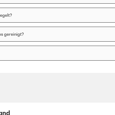
regelt?
es gereinigt?
and