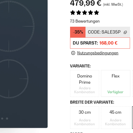
479,99 €
(inkl. MwSt.)
73 Bewertungen
-35%
CODE:
SALE35P
DU SPARST:
168,00 €
Nutzungsbedingungen
VARIANTE:
Domino
Flex
Prime
Andere
Kombination
Verfügbar
BREITE DER VARIANTE:
30 cm
45 cm
Andere
Andere
Kombination
Kombination