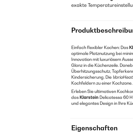
exakte Temperatureinstell
Produktbeschreibu
Einfach flexibler Kochen: Das
K
optimale Platznutzung bei mini
Innovation mit luxuriösem Auss
Glanz in die Küchenzeile. Daneb
Überhitzungsschutz, Topferke
Kindersicherung. Die
VarioHeat
Kochfeldern zu einer Kochzone.
Erleben Sie ultimativen Kochkomf
das
Klarstein
Delicatessa 60 
und elegantes Design in Ihre Kü
Eigenschaften