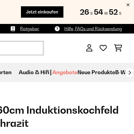
26
54
50
Jetzt einkaufen
S
M
S
Ratgeber
Hilfe, FAQs und Rücksendung
rten
Audio & Hifi
Angebote
Neue Produkte
B-War
60cm Induktionskochfeld
hrazit