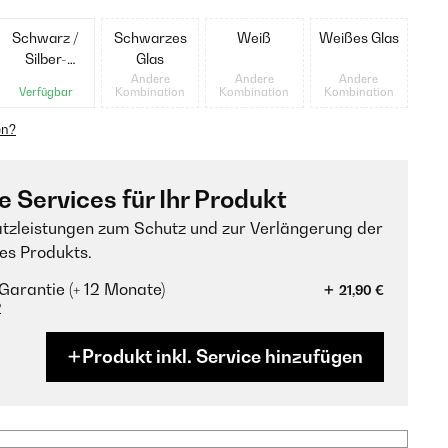
Schwarz /
Schwarzes
Weiß
Weißes Glas
Silber-
Glas
Metallic
Andere
Andere
Andere
Verfügbar
Kombination
Kombination
Kombination
en?
e Services für Ihr Produkt
tzleistungen zum Schutz und zur Verlängerung der
es Produkts.
Garantie (+ 12 Monate)
21,90 €
?
Produkt inkl. Service hinzufügen