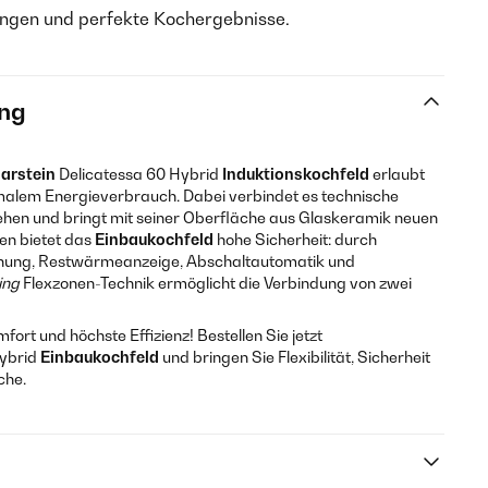
ungen und perfekte Kochergebnisse.
ng
larstein
Delicatessa 60 Hybrid
Induktionskochfeld
erlaubt
malem Energieverbrauch. Dabei verbindet es technische
ehen und bringt mit seiner Oberfläche aus Glaskeramik neuen
en bietet das
Einbaukochfeld
hohe Sicherheit: durch
nnung, Restwärmeanzeige, Abschaltautomatik und
ing
Flexzonen-Technik ermöglicht die Verbindung von zwei
ort und höchste Effizienz! Bestellen Sie jetzt
Hybrid
Einbaukochfeld
und bringen Sie Flexibilität, Sicherheit
che.