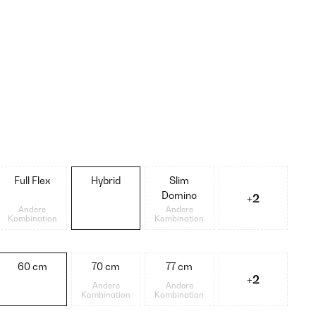
Full Flex
Hybrid
Slim
Domino
+2
Andere
Andere
Kombination
Kombination
60 cm
70 cm
77 cm
+2
Andere
Andere
Kombination
Kombination