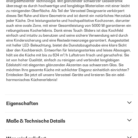
energieeffizienter Technologie. Mit glänzender schwarzer Glaskeramik
überzeugt es durch hochwertige und langlebige Materialien mit einer leicht
zu reinigenden Oberfläche. Als Teil der Verosteel Designserie verkörpert
dieses Set Ruhe und klare Geometrie und ist damit ein natürliches Herzstück
jeder Küche. Drei leistungsstarke und hochqualitative Kochzonen, darunter
auch eine ovale Zone, mit einer Gesamtleistung von 5000 W garantieren ein
reibungsloses Kocherlebnis. Dank eines Touch-Sliders ist das Kochfeld
einfach und intuitiv zu benutzen und seine sichere Verwendung wird durch
eine Kindersicherung und eine Restwärmeanzeige garantiert. Ausgestattet
mit heller LED-Beleuchtung, bietet die Dunstabzugshaube eine klare Sicht
über den Kochbereich. Entworfen für leistungsstarkes und leises Absaugen,
hält sie die Küche mit bis zu 624 m³/h Luftstrom frisch und geruchsfrei. Sie
ist von hoher Qualität, einfach zu reinigen und verbindet langlebigen
Edelstahl mit eleganten glänzenden Akzenten aus schwarzem Glas. Sie
möchten Ihre gesamte Küche mit schlichter Eleganz einheitlich einrichten?
Entdecken Sie jetzt all unsere Verosteel-Geräte und kreieren Sie ein edel-
harmonisches Küchenerlebnis!
Eigenschaften
Maße & Technische Details