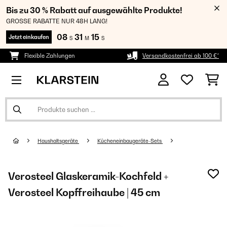
Bis zu 30 % Rabatt auf ausgewählte Produkte!
GROSSE RABATTE NUR 48H LANG!
08
31
15
Jetzt einkaufen
S
M
S
Flexible Zahlungen
Versandkostenfrei ab 100 €*
Haushaltsgeräte
Kücheneinbaugeräte-Sets
Verosteel Glaskeramik-Kochfeld +
Verosteel Kopffreihaube | 45 cm