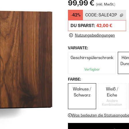
99,99 €
(inkl. MwSt.)
-42%
CODE:
SALE42P
DU SPARST:
42,00 €
Nutzungsbedingungen
VARIANTE:
Geschirrspülerschrank
Hän
Dun
Verfügbar
FARBE:
Walnuss /
Weiß /
Schwarz
Eiche
Andere
Kombination
Was bedeuten die Statusangab