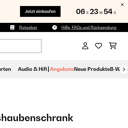
06
23
53
Jetzt einkaufen
S
M
S
Ratgeber
Hilfe, FAQs und Rücksendung
rten
Audio & Hifi
Angebote
Neue Produkte
B-War
shaubenschrank