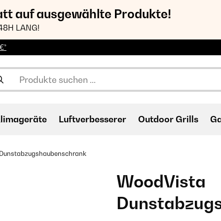
att auf ausgewählte Produkte!
48H LANG!
€*
limageräte
Luftverbesserer
Outdoor Grills
Ga
Dunstabzugshaubenschrank
WoodVista
Dunstabzug