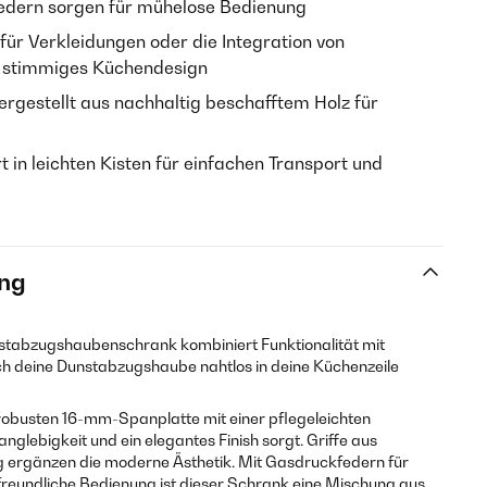
dern sorgen für mühelose Bedienung
 für Verkleidungen oder die Integration von
 stimmiges Küchendesign
rgestellt aus nachhaltig beschafftem Holz für
t in leichten Kisten für einfachen Transport und
ng
tabzugshaubenschrank kombiniert Funktionalität mit
h deine Dunstabzugshaube nahtlos in deine Küchenzeile
robusten 16-mm-Spanplatte mit einer pflegeleichten
nglebigkeit und ein elegantes Finish sorgt. Griffe aus
g ergänzen die moderne Ästhetik. Mit Gasdruckfedern für
freundliche Bedienung ist dieser Schrank eine Mischung aus