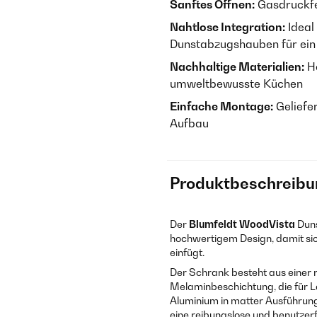
Sanftes Öffnen:
Gasdruckfe
Nahtlose Integration:
Ideal
Dunstabzugshauben für ein
Nachhaltige Materialien:
He
umweltbewusste Küchen
Einfache Montage:
Geliefer
Aufbau
Produktbeschreibu
Der
Blumfeldt WoodVista
Duns
hochwertigem Design, damit sic
einfügt.
Der Schrank besteht aus einer 
Melaminbeschichtung, die für La
Aluminium in matter Ausführun
eine reibungslose und benutzer