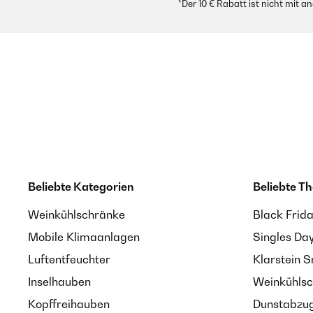
*Der 10 € Rabatt ist nicht mit 
Beliebte Kategorien
Beliebte T
Weinkühlschränke
Black Frid
Mobile Klimaanlagen
Singles Da
Luftentfeuchter
Klarstein 
Inselhauben
Weinkühlsc
Kopffreihauben
Dunstabzug