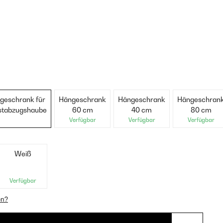
geschrank für
Hängeschrank
Hängeschrank
Hängeschran
stabzugshaube
60 cm
40 cm
80 cm
Verfügbar
Verfügbar
Verfügbar
Weiß
Verfügbar
en?