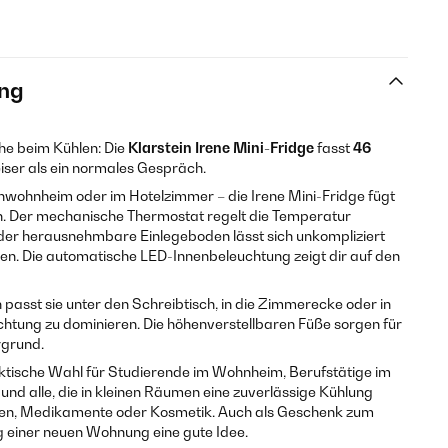
ng
che beim Kühlen: Die
Klarstein Irene Mini-Fridge
fasst
46
eiser als ein normales Gespräch.
wohnheim oder im Hotelzimmer – die Irene Mini-Fridge fügt
len. Der mechanische Thermostat regelt die Temperatur
, der herausnehmbare Einlegeboden lässt sich unkompliziert
en. Die automatische LED-Innenbeleuchtung zeigt dir auf den
sst sie unter den Schreibtisch, in die Zimmerecke oder in
htung zu dominieren. Die höhenverstellbaren Füße sorgen für
rgrund.
raktische Wahl für Studierende im Wohnheim, Berufstätige im
nd alle, die in kleinen Räumen eine zuverlässige Kühlung
sen, Medikamente oder Kosmetik. Auch als Geschenk zum
g einer neuen Wohnung eine gute Idee.