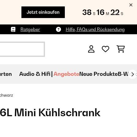
38
16
19
Jetzt einkaufen
S
M
S
Ratgeber
Hilfe, FAQs und Rücksendung
rten
Audio & Hifi
Angebote
Neue Produkte
B-War
Schwarz
6L Mini Kühlschrank​