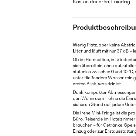
Kosten dauerhaft niedrig.
Produktbeschreibu
Wenig Platz, aber keine Abstri
Liter
und läuft mit nur 37 dB – l
Ob im Homeoffice, im Studenten
sich überall ein, ohne aufzufal
stufenlos zwischen 0 und 10 °C
unter fließendem Wasser reinig
ersten Blick, was drin ist.
Dank kompakter Abmessungen pa
den Wohnraum – ohne die Einric
sicheren Stand auf jedem Unte
Die Irene Mini-Fridge ist die p
Büro, Reisende im Hotelzimmer u
brauchen – für Getränke, Spei
Einzug oder zur Erstausstattun