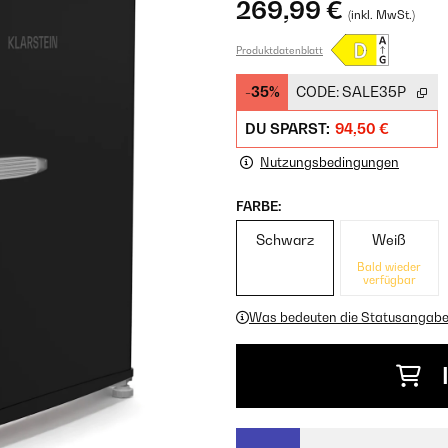
269,99 €
(inkl. MwSt.)
Produktdatenblatt
-35%
CODE:
SALE35P
DU SPARST:
94,50 €
Nutzungsbedingungen
FARBE:
Schwarz
Weiß
Bald wieder
verfügbar
Was bedeuten die Statusangab