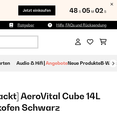
48
05
01
Jetzt einkaufen
S
M
S
Ratgeber
Hilfe, FAQs und Rücksendung
rten
Audio & Hifi
Angebote
Neue Produkte
B-War
ckt] AeroVital Cube 14L
kofen Schwarz