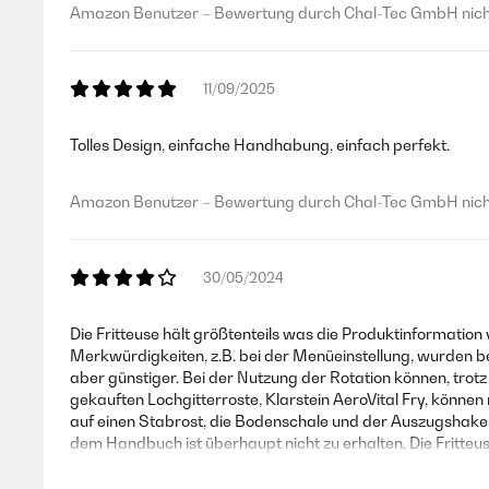
Amazon Benutzer – Bewertung durch Chal-Tec GmbH nicht
11/09/2025
Tolles Design, einfache Handhabung, einfach perfekt.
Amazon Benutzer – Bewertung durch Chal-Tec GmbH nicht
30/05/2024
Die Fritteuse hält größtenteils was die Produktinformation
Merkwürdigkeiten, z.B. bei der Menüeinstellung, wurden b
aber günstiger. Bei der Nutzung der Rotation können, trotz 
gekauften Lochgitterroste, Klarstein AeroVital Fry, können 
auf einen Stabrost, die Bodenschale und der Auszugshaken,
dem Handbuch ist überhaupt nicht zu erhalten. Die Fritt