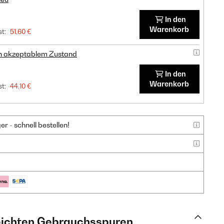
In den
Warenkorb
t:
51,60 €
in akzeptablem Zustand
In den
Warenkorb
t:
44,10 €
 - schnell bestellen!
leichten Gebrauchsspuren