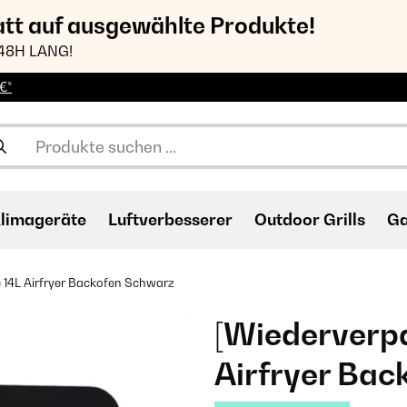
att auf ausgewählte Produkte!
48H LANG!
€*
limageräte
Luftverbesserer
Outdoor Grills
Ga
e 14L Airfryer Backofen Schwarz
[Wiederverpa
Airfryer Bac