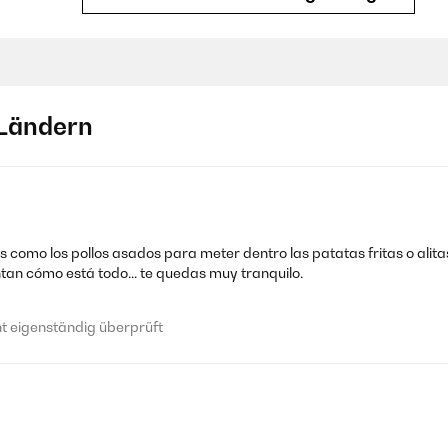
 eigenständig überprüft
Ländern
 eigenständig überprüft
 como los pollos asados para meter dentro las patatas fritas o alitas 
ntan cómo está todo... te quedas muy tranquilo.
 eigenständig überprüft
 eigenständig überprüft