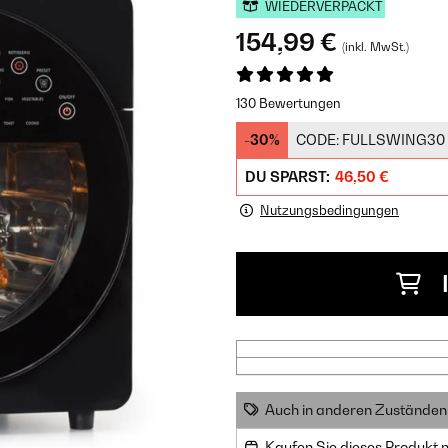
WIEDERVERPACKT
154,99 €
(inkl. MwSt.)
130 Bewertungen
-30%
CODE:
FULLSWING30
DU SPARST:
46,50 €
Nutzungsbedingungen
Auch in anderen Zuständen 
Kaufen Sie dieses Produkt 