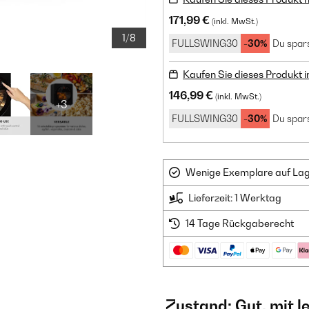
171,99 €
(inkl. MwSt.)
1/8
FULLSWING30
-30%
Du spars
Kaufen Sie dieses Produkt 
146,99 €
(inkl. MwSt.)
+3
FULLSWING30
-30%
Du spars
Wenige Exemplare auf Lager
Lieferzeit: 1 Werktag
14 Tage Rückgaberecht
Zustand: Gut, mit 