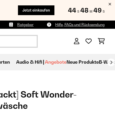
44
48
47
Jetzt einkaufen
S
M
S
Ratgeber
Hilfe, FAQs und Rücksendung
rten
Audio & Hifi
Angebote
Neue Produkte
B-War
ckt] Soft Wonder-
twäsche