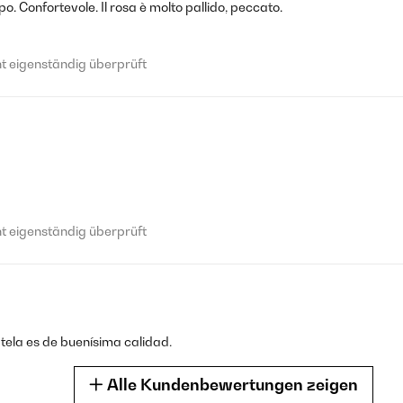
o. Confortevole. Il rosa è molto pallido, peccato.
schnell geliefert.
 eigenständig überprüft
 eigenständig überprüft
 eigenständig überprüft
 eigenständig überprüft
tela es de buenísima calidad.
r auch super. Trifft auf die Beschreibung zu 100% zu. Hab gleich noc
Alle Kundenbewertungen zeigen
 eigenständig überprüft