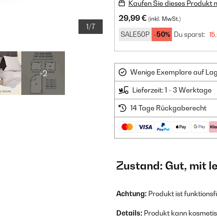
Kaufen Sie dieses Produkt 
29,99 €
(inkl. MwSt.)
1/7
SALE50P
-50%
Du sparst:
15
Wenige Exemplare auf Lager
+2
Lieferzeit: 1 - 3 Werktage
14 Tage Rückgaberecht
Zustand: Gut, mit 
Achtung:
Produkt ist funktions
Details:
Produkt kann kosmetisc