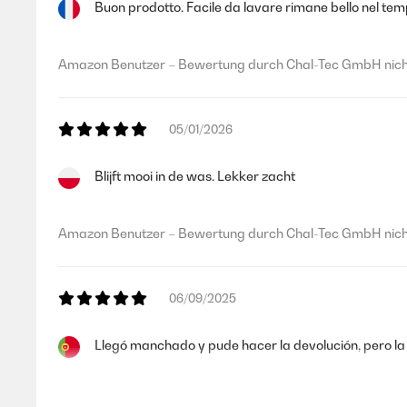
Buon prodotto. Facile da lavare rimane bello nel temp
25/11/2024
Ich bin sehr zufrieden von meine Auswahl, gut verpackt und 
Amazon Benutzer – Bewertung durch Chal-Tec GmbH nicht
Amazon Benutzer – Bewertung durch Chal-Tec GmbH nicht
05/01/2026
14/11/2024
Blijft mooi in de was. Lekker zacht
Habe nichts an der Bettwäsche auszusetzen.
Amazon Benutzer – Bewertung durch Chal-Tec GmbH nicht
Amazon Benutzer – Bewertung durch Chal-Tec GmbH nicht
06/09/2025
17/05/2024
Llegó manchado y pude hacer la devolución, pero la 
Mega. Einfach ne Traum Bettwäsche. Weich und für Allergike
Amazon Benutzer – Bewertung durch Chal-Tec GmbH nicht