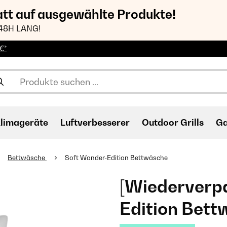
att auf ausgewählte Produkte!
48H LANG!
€*
limageräte
Luftverbesserer
Outdoor Grills
Ga
Bettwäsche
Soft Wonder-Edition Bettwäsche
[Wiederverpa
Edition Bet