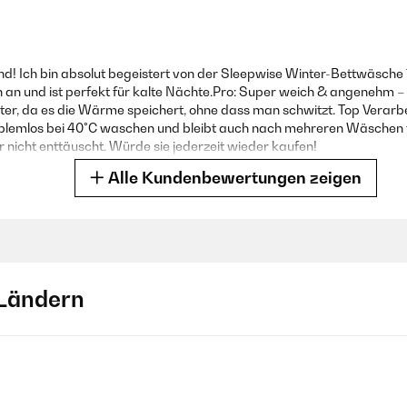
! Ich bin absolut begeistert von der Sleepwise Winter-Bettwäsche
h an und ist perfekt für kalte Nächte.Pro: Super weich & angenehm – 
ter, da es die Wärme speichert, ohne dass man schwitzt. Top Verarbe
roblemlos bei 40°C waschen und bleibt auch nach mehreren Wäschen 
 nicht enttäuscht. Würde sie jederzeit wieder kaufen!
Alle Kundenbewertungen zeigen
 eigenständig überprüft
Ländern
verschlüssen und super angenehm.
 eigenständig überprüft