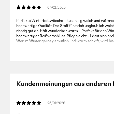
07/02/2025
Perfekte Winterbettwäsche – kuschelig weich und wärmend
hochwertige Qualität. Der Stoff fühlt sich unglaublich weic
richtig gut an. Hält wunderbar warm – Perfekt für den Win
hochwertiger Reißverschluss. Pflegeleicht – Lässt sich p
Wer im Winter gerne gemütlich und warm schläft, wird hier
Amazon Benutzer – Bewertung durch Chal-Tec GmbH nicht
03/01/2025
Kundenmeinungen aus anderen 
Ich liebe diese Bettwäsche. Trocknerbeständig, mit Reiß
Amazon Benutzer – Bewertung durch Chal-Tec GmbH nicht
25/01/2026