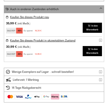
Auch in anderen Zuständen erhältlich
Kaufen Sie dieses Produkt neu
35,99 €
(inkl. MwSt.)
In den
Warenkorb
SALE45P
-45%
Du sparst:
16,20 €
Kaufen Sie dieses Produkt in akzeptablem Zustand
30,99 €
(inkl. MwSt.)
In den
Warenkorb
SALE45P
-45%
Du sparst:
13,95 €
Wenige Exemplare auf Lager - schnell bestellen!
Lieferzeit: 1 Werktag
14 Tage Rückgaberecht