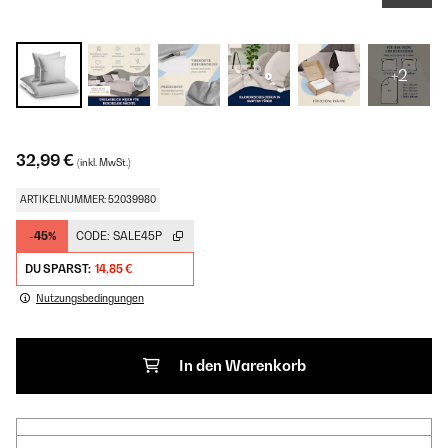
+2
32,99 €
(inkl. MwSt.)
ARTIKELNUMMER: 52039980
-45%
CODE:
SALE45P
DU SPARST:
14,85 €
Nutzungsbedingungen
In den Warenkorb