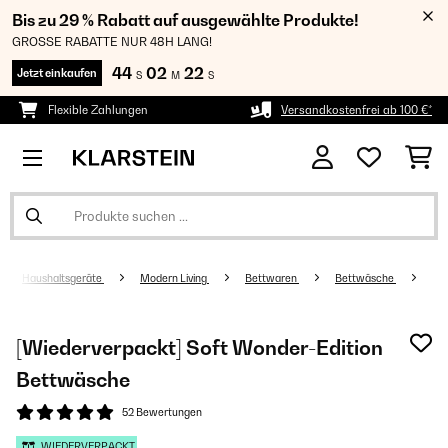
Bis zu 29 % Rabatt auf ausgewählte Produkte!
GROSSE RABATTE NUR 48H LANG!
44
02
22
Jetzt einkaufen
S
M
S
Flexible Zahlungen
Versandkostenfrei ab 100 €*
Haushaltsgeräte
Modern Living
Bettwaren
Bettwäsche
[Wiederverpackt] Soft Wonder-Edition
Bettwäsche
52 Bewertungen
WIEDERVERPACKT