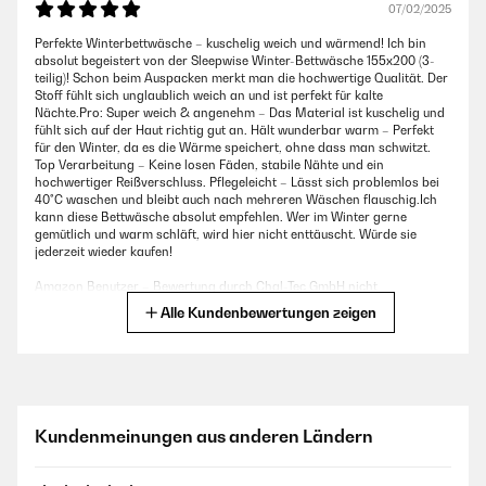
07/02/2025
Perfekte Winterbettwäsche – kuschelig weich und wärmend! Ich bin
absolut begeistert von der Sleepwise Winter-Bettwäsche 155x200 (3-
teilig)! Schon beim Auspacken merkt man die hochwertige Qualität. Der
Stoff fühlt sich unglaublich weich an und ist perfekt für kalte
Nächte.Pro: Super weich & angenehm – Das Material ist kuschelig und
fühlt sich auf der Haut richtig gut an. Hält wunderbar warm – Perfekt
für den Winter, da es die Wärme speichert, ohne dass man schwitzt.
Top Verarbeitung – Keine losen Fäden, stabile Nähte und ein
hochwertiger Reißverschluss. Pflegeleicht – Lässt sich problemlos bei
40°C waschen und bleibt auch nach mehreren Wäschen flauschig.Ich
kann diese Bettwäsche absolut empfehlen. Wer im Winter gerne
gemütlich und warm schläft, wird hier nicht enttäuscht. Würde sie
jederzeit wieder kaufen!
Amazon Benutzer – Bewertung durch Chal-Tec GmbH nicht
eigenständig überprüft
Alle Kundenbewertungen zeigen
03/01/2025
Ich liebe diese Bettwäsche. Trocknerbeständig, mit Reißverschlüssen
und super angenehm.
Kundenmeinungen aus anderen Ländern
Amazon Benutzer – Bewertung durch Chal-Tec GmbH nicht
eigenständig überprüft