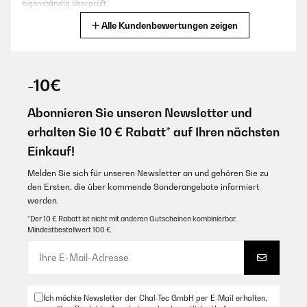
eigenständig überprüft
Alle Kundenbewertungen zeigen
Übersetzen
11/05/2024
Sind sehr gut
07/08/2025
Amazon Benutzer – Bewertung durch Chal-Tec GmbH nicht
-10€
Super qualité, légère et douce
eigenständig überprüft
Abonnieren Sie unseren Newsletter und
Amazon Benutzer – Bewertung durch Chal-Tec GmbH nicht
eigenständig überprüft
erhalten Sie 10 € Rabatt* auf Ihren nächsten
19/04/2024
Übersetzen
Einkauf!
Super Preis für tolle Bettwäsche.
Melden Sie sich für unseren Newsletter an und gehören Sie zu
Amazon Benutzer – Bewertung durch Chal-Tec GmbH nicht
06/02/2025
eigenständig überprüft
den Ersten, die über kommende Sonderangebote informiert
Ottima qualità
werden.
*Der 10 € Rabatt ist nicht mit anderen Gutscheinen kombinierbar.
16/04/2024
Amazon Benutzer – Bewertung durch Chal-Tec GmbH nicht
Mindestbestellwert 100 €.
eigenständig überprüft
so muss das sein.
Übersetzen
Amazon Benutzer – Bewertung durch Chal-Tec GmbH nicht
eigenständig überprüft
17/01/2025
Ich möchte Newsletter der Chal-Tec GmbH per E-Mail erhalten,