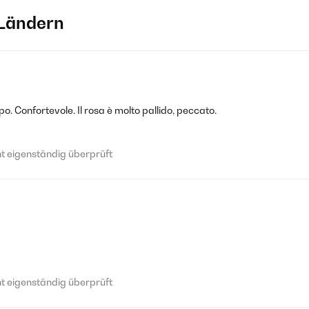
Ländern
verschlüssen und super angenehm.
 eigenständig überprüft
o. Confortevole. Il rosa è molto pallido, peccato.
schnell geliefert.
 eigenständig überprüft
 eigenständig überprüft
 eigenständig überprüft
 eigenständig überprüft