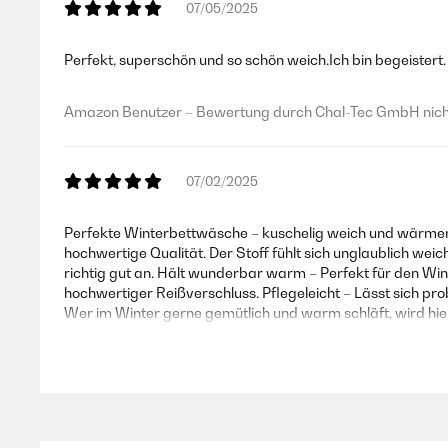
07/05/2025
Perfekt, superschön und so schön weich.Ich bin begeistert.
Amazon Benutzer – Bewertung durch Chal-Tec GmbH nicht
07/02/2025
Perfekte Winterbettwäsche – kuschelig weich und wärmend
hochwertige Qualität. Der Stoff fühlt sich unglaublich weic
richtig gut an. Hält wunderbar warm – Perfekt für den Win
hochwertiger Reißverschluss. Pflegeleicht – Lässt sich p
Wer im Winter gerne gemütlich und warm schläft, wird hier
Amazon Benutzer – Bewertung durch Chal-Tec GmbH nicht
03/01/2025