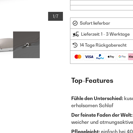
1/7
Sofort lieferbar
Lieferzeit: 1 - 3 Werktage
+2
14 Tage Rückgaberecht
Top-Features
Fühle den Unterschied:
kusc
erholsamen Schlaf
Der feinste Faden der Welt:
weicher und atmungsaktive
Pflegeleicht:
einfach bei 40