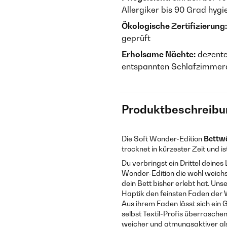
Allergiker bis 90 Grad hyg
Ökologische Zertifizierung:
geprüft
Erholsame Nächte:
dezente
entspannten Schlafzimmer
Produktbeschreibu
Die Soft Wonder-Edition
Bettw
trocknet in kürzester Zeit und i
Du verbringst ein Drittel deines
Wonder-Edition die wohl weichs
dein Bett bisher erlebt hat. U
Haptik den feinsten Faden der W
Aus ihrem Faden lässt sich ei
selbst Textil-Profis überrasche
weicher und atmungsaktiver als