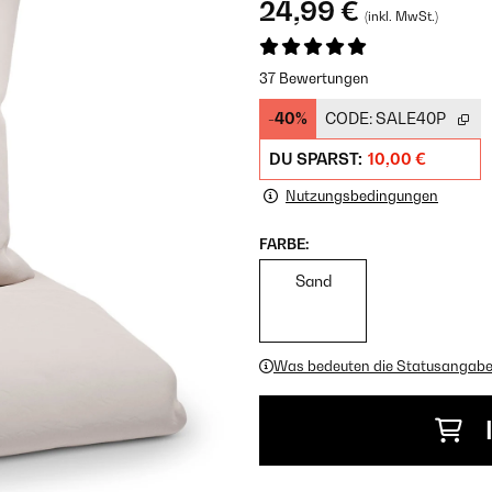
24,99 €
(inkl. MwSt.)
37 Bewertungen
-40%
CODE:
SALE40P
DU SPARST:
10,00 €
Nutzungsbedingungen
FARBE:
Sand
Was bedeuten die Statusangab