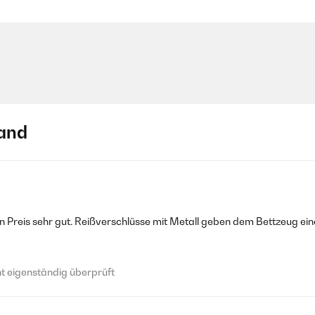
and
en Preis sehr gut. Reißverschlüsse mit Metall geben dem Bettzeug ei
 eigenständig überprüft