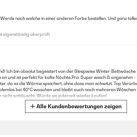
 Werde noch welche in einer anderen Farbe bestellen. Und ganz tolle
 eigenständig überprüft
! Ich bin absolut begeistert von der Sleepwise Winter-Bettwäsche
h an und ist perfekt für kalte Nächte.Pro: Super weich & angenehm – 
ter, da es die Wärme speichert, ohne dass man schwitzt. Top Verarbe
roblemlos bei 40°C waschen und bleibt auch nach mehreren Wäschen 
 nicht enttäuscht. Würde sie jederzeit wieder kaufen!
Alle Kundenbewertungen zeigen
 eigenständig überprüft