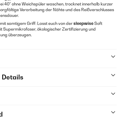
bei 40° ohne Weichspüler waschen, trocknet innerhalb kurzer
e sorgfältige Verarbeitung der Nähte und des Reißverschlusses
bensdauer.
f mit samtigem Griff: Lasst euch von der
sleepwise
Soft
t Supermikrofaser, ökologischer Zertifizierung und
igung überzeugen.
 Details
d