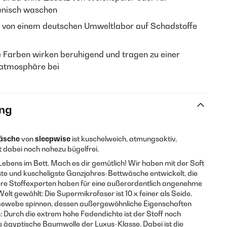
ienisch waschen
von einem deutschen Umweltlabor auf Schadstoffe
 Farben wirken beruhigend und tragen zu einer
atmosphäre bei
ng
äsche
von
sleepwise
ist kuschelweich, atmungsaktiv,
st dabei noch nahezu bügelfrei.
 Lebens im Bett. Mach es dir gemütlich! Wir haben mit der Soft
te und kuscheligste Ganzjahres-Bettwäsche entwickelt, die
nsere Stoffexperten haben für eine außerordentlich angenehme
elt gewählt: Die Supermikrofaser ist 10 x feiner als Seide.
n Gewebe spinnen, dessen außergewöhnliche Eigenschaften
n: Durch die extrem hohe Fadendichte ist der Stoff noch
 ägyptische Baumwolle der Luxus-Klasse. Dabei ist die