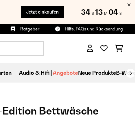
34
13
02
Jetzt einkaufen
S
M
S
Ratgeber
Hilfe, FAQs und Rücksendung
rten
Audio & Hifi
Angebote
Neue Produkte
B-War
-Edition Bettwäsche