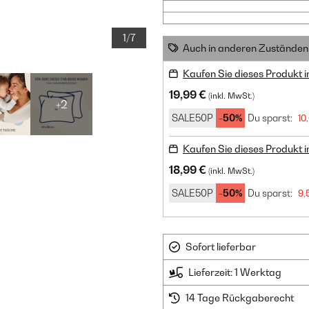
1/7
Auch in anderen Zuständen 
Kaufen Sie dieses Produkt 
19,99 €
(inkl. MwSt.)
+2
SALE50P
-50%
Du sparst:
10
Kaufen Sie dieses Produkt 
18,99 €
(inkl. MwSt.)
SALE50P
-50%
Du sparst:
9,
Sofort lieferbar
Lieferzeit: 1 Werktag
14 Tage Rückgaberecht