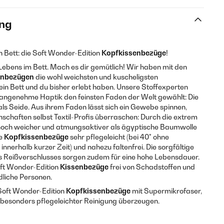
ng
 Bett: die Soft Wonder-Edition
Kopfkissenbezüge
!
s Lebens im Bett. Mach es dir gemütlich! Wir haben mit den
enbezügen
die wohl weichsten und kuscheligsten
dein Bett und du bisher erlebt haben. Unsere Stoffexperten
 angenehme Haptik den feinsten Faden der Welt gewählt: Die
 als Seide. Aus ihrem Faden lässt sich ein Gewebe spinnen,
chaften selbst Textil-Profis überraschen: Durch die extrem
 noch weicher und atmungsaktiver als ägyptische Baumwolle
ie
Kopfkissenbezüge
sehr pflegeleicht (bei 40° ohne
nnerhalb kurzer Zeit) und nahezu faltenfrei. Die sorgfältige
s Reißverschlusses sorgen zudem für eine hohe Lebensdauer.
ft Wonder-Edition
Kissenbezüge
frei von Schadstoffen und
dliche Personen.
oft Wonder-Edition
Kopfkissenbezüge
mit Supermikrofaser,
d besonders pflegeleichter Reinigung überzeugen.