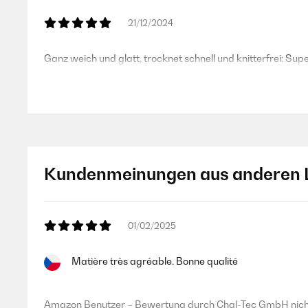
21/12/2024
Ganz weich und glatt, trocknet schnell und knitterfrei: Supe
Amazon Benutzer – Bewertung durch Chal-Tec GmbH nicht
22/04/2024
Kundenmeinungen aus anderen 
Wie erwartet geliefert, sehr gute Qualität. Kleine Reklam
Amazon Benutzer – Bewertung durch Chal-Tec GmbH nicht
01/02/2025
Matière très agréable. Bonne qualité
18/04/2024
Hier wurde leider an falscher Stelle gespart--wie kann m
Amazon Benutzer – Bewertung durch Chal-Tec GmbH nicht