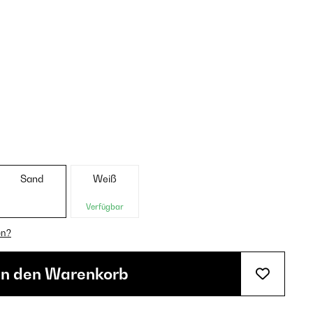
Sand
Weiß
Verfügbar
en?
In den Warenkorb