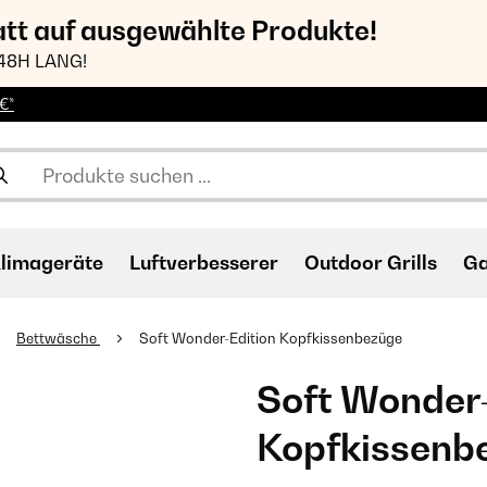
att auf ausgewählte Produkte!
48H LANG!
€*
limageräte
Luftverbesserer
Outdoor Grills
Ga
Bettwäsche
Soft Wonder-Edition Kopfkissenbezüge
Soft Wonder-
Kopfkissenb