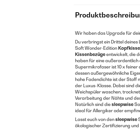
Produktbeschreibu
Wir haben das Upgrade für dein
Du verbringst ein Drittel deine
Soft Wonder-Edition
Kopfkiss
Kissenbezüge
entwickelt, die 
haben für eine außerordentlich
Supermikrofaser ist 10 x feiner
dessen außergewöhnliche Eigens
hohe Fadendichte ist der Stoff
der Luxus-Klasse. Dabei sind d
Weichspüler waschen, trocknet i
Verarbeitung der Nähte und de
Natürlich sind die
sleepwise
So
ideal für Allergiker oder empfin
Lasst euch von den
sleepwise
S
ökologischer Zertifizierung un