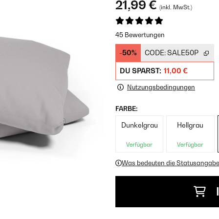
21,99 €
(inkl. MwSt.)
45 Bewertungen
-50%
CODE:
SALE50P
DU SPARST:
11,00 €
Nutzungsbedingungen
FARBE:
Dunkelgrau
Hellgrau
Verfügbar
Verfügbar
Was bedeuten die Statusangab