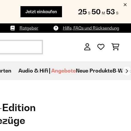
25
50
52
Jetzt einkaufen
S
M
S
Ratgeber
Hilfe, FAQs und Rücksendung
rten
Audio & Hifi
Angebote
Neue Produkte
B-War
Edition
ezüge