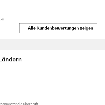
r!!
Alle Kundenbewertungen zeigen
 eigenständig überprüft
Ländern
ation wegen einem Fleck wurde auch anstandslos und schnell bearbei
 eigenständig überprüft
an bei einem 40x80 Kissen den Reißverschluss auf der kurzen Seite
 eigenständig überprüft