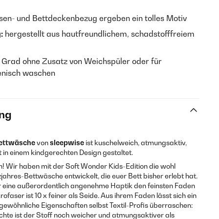
sen- und Bettdeckenbezug ergeben ein tolles Motiv
:
hergestellt aus hautfreundlichem, schadstofffreiem
 Grad ohne Zusatz von Weichspüler oder für
ienisch waschen
ng
ettwäsche
von
sleepwise
ist kuschelweich, atmungsaktiv,
st in einem kindgerechten Design gestaltet.
h! Wir haben mit der Soft Wonder Kids-Edition die wohl
ahres-Bettwäsche entwickelt, die euer Bett bisher erlebt hat.
r eine außerordentlich angenehme Haptik den feinsten Faden
faser ist 10 x feiner als Seide. Aus ihrem Faden lässt sich ein
wöhnliche Eigenschaften selbst Textil-Profis überraschen:
hte ist der Stoff noch weicher und atmungsaktiver als