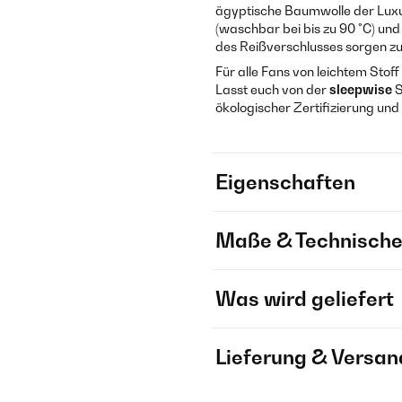
ägyptische Baumwolle der Luxus
(waschbar bei bis zu 90 °C) und
des Reißverschlusses sorgen z
Für alle Fans von leichtem Stof
Lasst euch von der
sleepwise
S
ökologischer Zertifizierung un
Eigenschaften
Maße & Technische
Was wird geliefert
Lieferung & Versan