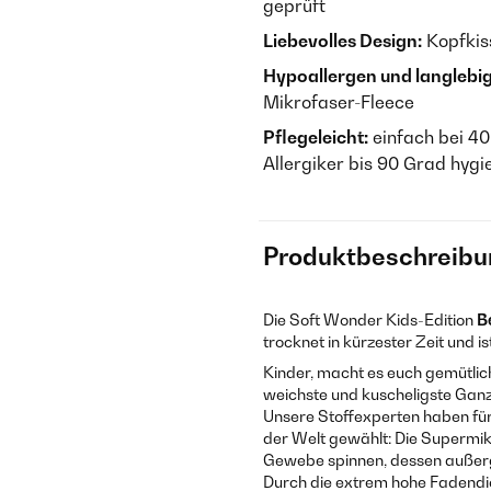
geprüft
Liebevolles Design:
Kopfkis
Hypoallergen und langlebig
Mikrofaser-Fleece
Pflegeleicht:
einfach bei 40
Allergiker bis 90 Grad hyg
Produktbeschreibu
Die Soft Wonder Kids-Edition
B
trocknet in kürzester Zeit und i
Kinder, macht es euch gemütlic
weichste und kuscheligste Ganzj
Unsere Stoffexperten haben fü
der Welt gewählt: Die Supermikro
Gewebe spinnen, dessen außerge
Durch die extrem hohe Fadendic