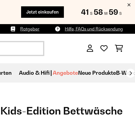
41
58
58
Jetzt einkaufen
S
M
S
Ratgeber
Hilfe, FAQs und Rücksendung
rten
Audio & Hifi
Angebote
Neue Produkte
B-War
 Kids-Edition Bettwäsche