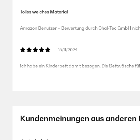
Tolles weiches Material
Amazon Benutzer – Bewertung durch Chal-Tec GmbH nicht
15/11/2024
Ich habe ein Kinderbett damit bezogen. Die Bettwäsche füh
Amazon Benutzer – Bewertung durch Chal-Tec GmbH nicht
10/11/2023
Kundenmeinungen aus anderen 
Great looking and functional bed covers for any child that i
Amazon Benutzer – Bewertung durch Chal-Tec GmbH nicht