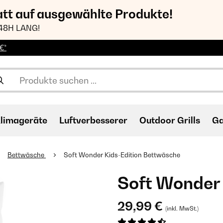
att auf ausgewählte Produkte!
48H LANG!
€*
limageräte
Luftverbesserer
Outdoor Grills
Ga
Bettwäsche
Soft Wonder Kids-Edition Bettwäsche
Soft Wonder
29,99 €
(inkl. MwSt.)