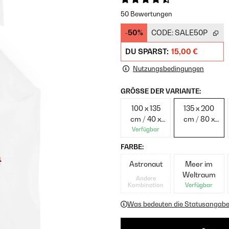
50 Bewertungen
-50%
CODE:
SALE50P
DU SPARST:
15,00 €
Nutzungsbedingungen
GRÖSSE DER VARIANTE:
100 x 135
135 x 200
cm / 40 x
cm / 80 x
60 cm
80 cm
Verfügbar
FARBE:
Astronaut
Meer im
Weltraum
Andere
Kombination
Verfügbar
Was bedeuten die Statusangab