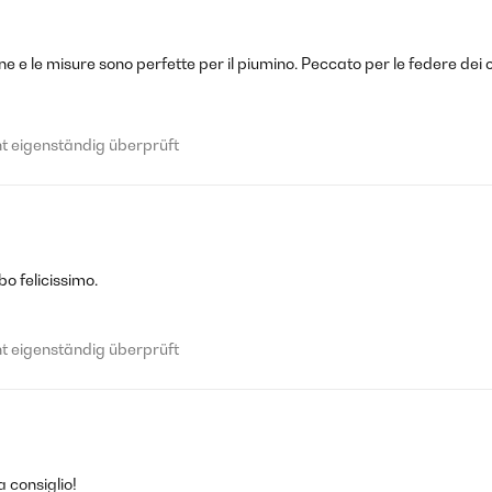
one e le misure sono perfette per il piumino. Peccato per le federe dei
e Weltraumfans
 eigenständig überprüft
 eigenständig überprüft
bo felicissimo.
lles Motiv für kleine Weltraumfans
 eigenständig überprüft
 eigenständig überprüft
 consiglio!