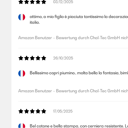
03/12/2025
ottimo, a mio figlio è piaciuta tantissimo la decorazi
31/10/2023
italia.
Schöne Qualität, ganz glatter Stoff, tolles Motiv für klein
Amazon Benutzer – Bewertung durch Chal-Tec GmbH nicht
Amazon Benutzer – Bewertung durch Chal-Tec GmbH nicht
26/10/2025
31/10/2023
Bellissimo copri piumino.. molto bella la fantasia, bim
Schöne Bettwäsche Schöne Qualität, ganz glatter Stoff, to
Amazon Benutzer – Bewertung durch Chal-Tec GmbH nicht
Amazon Benutzer – Bewertung durch Chal-Tec GmbH nicht
17/05/2025
26/10/2023
Bel cotone e bella stampa, con cerniera resistente. La