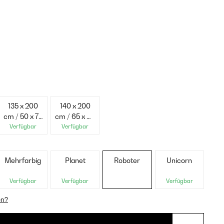
135 x 200
140 x 200
cm / 50 x 75
cm / 65 x 65
cm
cm
Verfügbar
Verfügbar
Mehrfarbig
Planet
Roboter
Unicorn
Verfügbar
Verfügbar
Verfügbar
en?