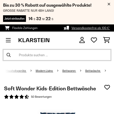
Bis zu 30 % Rabatt auf ausgewählte Produkte!
GROSSE RABATTE NUR 48H LANG!
14
32
21
Jetzt einkaufen
S
M
S
Flexible Zahlungen
Versandkostenfrei ab 100 €*
Haushaltsgeräte
Modern Living
Bettwaren
Bettwäsche
Soft Wonder Kids-Edition Bettwäsche
50 Bewertungen