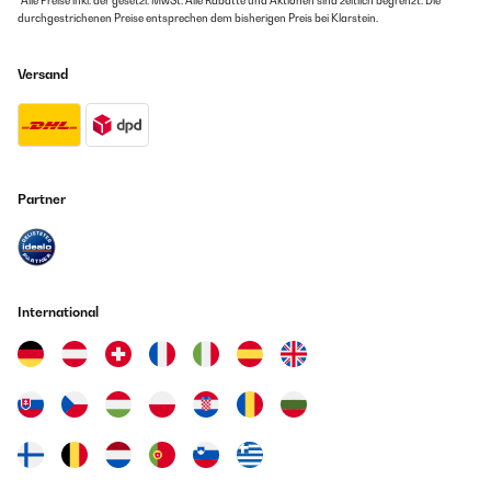
*Alle Preise inkl. der gesetzl. MwSt. Alle Rabatte und Aktionen sind zeitlich begrenzt. Die
Tolle Bettwäsche mit schönem Design und hoher Qualität PRODUKT ▪
durchgestrichenen Preise entsprechen dem bisherigen Preis bei Klarstein.
sleepwise Kinderbettwäsche 135x200 | ÖKO-Tex Zertifiziert 2tlg.
Bettwäsche Kinder mit Kissenbezug 80x80 cm | Extraweiche
Mikrofaser Kinder Bettwäsche Set mit Reißverschluss | Astronaut
Versand
AKTUELLER PREIS ~29,99 € DAS GEFÄLLT MIR + sauber und ordentlich
Verarbeitet + tolles Design + darf sogar in den Trockner und bei 90°C
gewaschen werden + sehr Pflegeleicht + Reißverschluss vorhanden,
was einem es einfacher macht + dickerer Stoff optimal für
Herbst/Winter/Frühling geeignet + Stoff fühlt sich sehr angenehm auf
der Haut an + eignet sich auch als Geschenk + Preis ist ok DAS GEFÄLLT
MIR NICHT - nichts zu meckern FAZIT Ganz tolle gestaltete Bettwäsche,
Partner
die unseren Qualitätsansprüchen entspricht. Sie ist sauber verarbeitet,
darf bei bis zu 90°C sogar gewaschen werden und ebenfalls in den
Trockner. Der Stoff fühlt sich sehr angenehm an und die
Reißverschlüsse sind auch optimal gewählt. Wir sind sehr zufrieden
und werden hier weitere Sets nachbestellen.
International
Amazon Benutzer – Bewertung durch Chal-Tec GmbH nicht
eigenständig überprüft
30/01/2023
PRODUKT ▪ sleepwise Kinderbettwäsche 135x200 | ÖKO-Tex Zertifiziert
2tlg. Bettwäsche Kinder mit Kissenbezug 80x80 cm | Extraweiche
Mikrofaser Kinder Bettwäsche Set mit Reißverschluss | Astronaut
AKTUELLER PREIS ~29,99 € DAS GEFÄLLT MIR + sauber und ordentlich