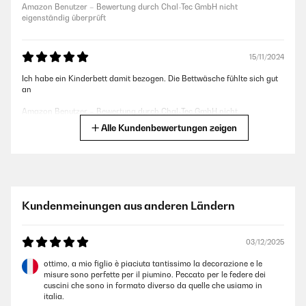
Amazon Benutzer – Bewertung durch Chal-Tec GmbH nicht
eigenständig überprüft
15/11/2024
Ich habe ein Kinderbett damit bezogen. Die Bettwäsche fühlte sich gut
an
Amazon Benutzer – Bewertung durch Chal-Tec GmbH nicht
eigenständig überprüft
Alle Kundenbewertungen zeigen
10/11/2023
Great looking and functional bed covers for any child that is interested
in space, looks great on the bed
Kundenmeinungen aus anderen Ländern
Amazon Benutzer – Bewertung durch Chal-Tec GmbH nicht
eigenständig überprüft
03/12/2025
ottimo, a mio figlio è piaciuta tantissimo la decorazione e le
31/10/2023
misure sono perfette per il piumino. Peccato per le federe dei
cuscini che sono in formato diverso da quelle che usiamo in
Schöne Qualität, ganz glatter Stoff, tolles Motiv für kleine
italia.
Weltraumfans