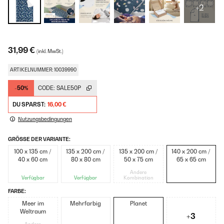
+2
31,99 €
(inkl. MwSt.)
ARTIKELNUMMER: 10039990
-50%
CODE:
SALE50P
DU SPARST:
16,00 €
Nutzungsbedingungen
GRÖSSE DER VARIANTE:
100 x 135 cm /
135 x 200 cm /
135 x 200 cm /
140 x 200 cm /
40 x 60 cm
80 x 80 cm
50 x 75 cm
65 x 65 cm
Andere
Verfügbar
Verfügbar
Kombination
FARBE:
Meer im
Mehrfarbig
Planet
Weltraum
+3