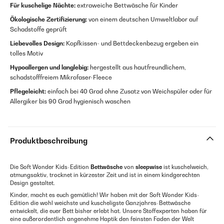
Für kuschelige Nächte:
extraweiche Bettwäsche für Kinder
Ökologische Zertifizierung:
von einem deutschen Umweltlabor auf
Schadstoffe geprüft
Liebevolles Design:
Kopfkissen- und Bettdeckenbezug ergeben ein
tolles Motiv
Hypoallergen und langlebig:
hergestellt aus hautfreundlichem,
schadstofffreiem Mikrofaser-Fleece
Pflegeleicht:
einfach bei 40 Grad ohne Zusatz von Weichspüler oder für
Allergiker bis 90 Grad hygienisch waschen
Produktbeschreibung
Die Soft Wonder Kids-Edition
Bettwäsche
von
sleepwise
ist kuschelweich,
atmungsaktiv, trocknet in kürzester Zeit und ist in einem kindgerechten
Design gestaltet.
Kinder, macht es euch gemütlich! Wir haben mit der Soft Wonder Kids-
Edition die wohl weichste und kuscheligste Ganzjahres-Bettwäsche
entwickelt, die euer Bett bisher erlebt hat. Unsere Stoffexperten haben für
eine außerordentlich angenehme Haptik den feinsten Faden der Welt