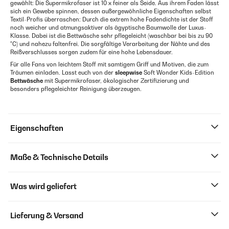
gewählt: Die Supermikrofaser ist 10 x feiner als Seide. Aus ihrem Faden lässt
sich ein Gewebe spinnen, dessen außergewöhnliche Eigenschaften selbst
Textil-Profis überraschen: Durch die extrem hohe Fadendichte ist der Stoff
noch weicher und atmungsaktiver als ägyptische Baumwolle der Luxus-
Klasse. Dabei ist die Bettwäsche sehr pflegeleicht (waschbar bei bis zu 90
°C) und nahezu faltenfrei. Die sorgfältige Verarbeitung der Nähte und des
Reißverschlusses sorgen zudem für eine hohe Lebensdauer.
Für alle Fans von leichtem Stoff mit samtigem Griff und Motiven, die zum
Träumen einladen. Lasst euch von der
sleepwise
Soft Wonder Kids-Edition
Bettwäsche
mit Supermikrofaser, ökologischer Zertifizierung und
besonders pflegeleichter Reinigung überzeugen.
Eigenschaften
Maße & Technische Details
Was wird geliefert
Lieferung & Versand