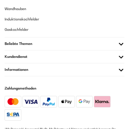
08/03/2023
Wandhauben
Bettwäsche für Kids Tolle Qualität, angenehm weich und kein
10/11/2023
chemischer Geruch beim auspacken. Gerne wieder ;)
Induktionskochfelder
Great looking and functional bed covers for any child that is
Amazon Benutzer – Bewertung durch Chal-Tec GmbH nicht
interested in space, looks great on the bed
eigenständig überprüft
Gaskochfelder
Amazon Benutzer – Bewertung durch Chal-Tec GmbH nicht
eigenständig überprüft
Beliebte Themen
16/02/2023
Übersetzen
Schöne Bettwäsche
Kundendienst
Amazon Benutzer – Bewertung durch Chal-Tec GmbH nicht
eigenständig überprüft
Informationen
16/02/2023
Zahlungsmethoden
Bettwäsche Schöne Bettwäsche
Amazon Benutzer – Bewertung durch Chal-Tec GmbH nicht
eigenständig überprüft
30/01/2023