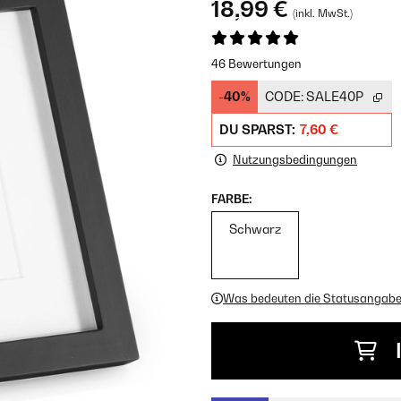
18,99 €
(inkl. MwSt.)
46 Bewertungen
-40%
CODE:
SALE40P
DU SPARST:
7,60 €
Nutzungsbedingungen
FARBE:
Schwarz
Was bedeuten die Statusangab