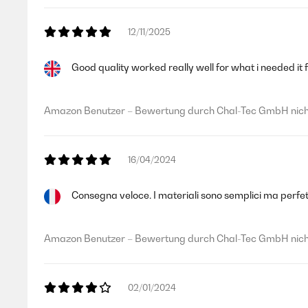
Amazon Benutzer – Bewertung durch Chal-Tec GmbH nicht
12/11/2025
Good quality worked really well for what i needed it 
22/02/2024
Es ist ein gutes Produkt. Ich weiß leider nicht ob es mein F
Amazon Benutzer – Bewertung durch Chal-Tec GmbH nicht
ihn Trotzdem behalten da ich den Bilderrahmen gür ein Ge
Amazon Benutzer – Bewertung durch Chal-Tec GmbH nicht
16/04/2024
Consegna veloce. I materiali sono semplici ma perfetti 
13/09/2023
Der Bilderrahmen wurde schnell geliefert und sieht gut aus
Amazon Benutzer – Bewertung durch Chal-Tec GmbH nicht
noch horizontal) in der Mitte des Rahmens (nur ein Loch bo
Rahmen hat somit natürlich einen sicheren Halt, jedoch ist 
02/01/2024
Amazon Benutzer – Bewertung durch Chal-Tec GmbH nicht