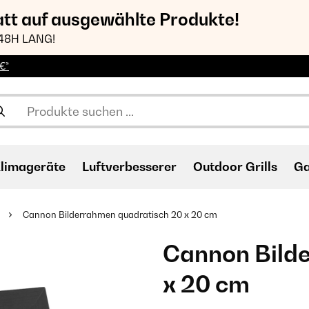
att auf ausgewählte Produkte!
48H LANG!
€*
limageräte
Luftverbesserer
Outdoor Grills
Ga
Cannon Bilderrahmen quadratisch 20 x 20 cm
Cannon Bild
x 20 cm