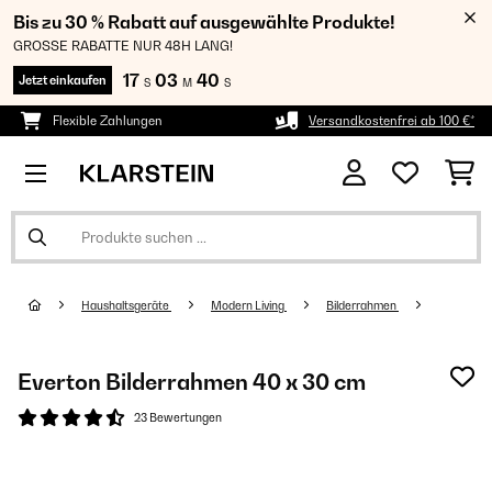
Bis zu 30 % Rabatt auf ausgewählte Produkte!
GROSSE RABATTE NUR 48H LANG!
17
03
40
Jetzt einkaufen
S
M
S
Flexible Zahlungen
Versandkostenfrei ab 100 €*
Haushaltsgeräte
Modern Living
Bilderrahmen
Everton Bilderrahmen 40 x 30 cm
23 Bewertungen