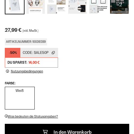
+2
27,99 €
(inkl. MwSt.)
ARTIKELNUMMER: 10039289
-50%
CODE:
SALE50P
DU SPARST:
14,00 €
Nutzungsbedingungen
FARBE:
Weiß
Was bedeuten die Statusangaben?
In den Warenkorb