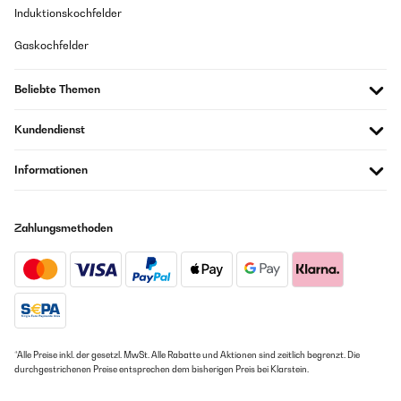
eigenständig überprüft
Induktionskochfelder
Übersetzen
Gaskochfelder
25/05/2023
Beliebte Themen
Bonito marco de madera maciza, color natural. Tiene 4
enganches en la parte de atrás p ponerlo tanto en vertical como
Kundendienst
horizontal. Lo compré pensando que el "cristal" era de vidrio y
cuando me llegó vi que era de plástico: me fui a la descripción del
producto y vi que ponía "cristal plexiglás". Error mio. En
Informationen
conclusión: Marco bonito, de calidad pero algo caro para lo que
es.
Amazon Benutzer – Bewertung durch Chal-Tec GmbH nicht
Zahlungsmethoden
eigenständig überprüft
Übersetzen
25/02/2023
Je n’ai pas mis 5 étoiles car les attaches pour fixer au mur ne
sont pas super pratique avec les crochets pour cadre sinon le
*Alle Preise inkl. der gesetzl. MwSt. Alle Rabatte und Aktionen sind zeitlich begrenzt. Die
reste est parfait très belle qualité
durchgestrichenen Preise entsprechen dem bisherigen Preis bei Klarstein.
Amazon Benutzer – Bewertung durch Chal-Tec GmbH nicht