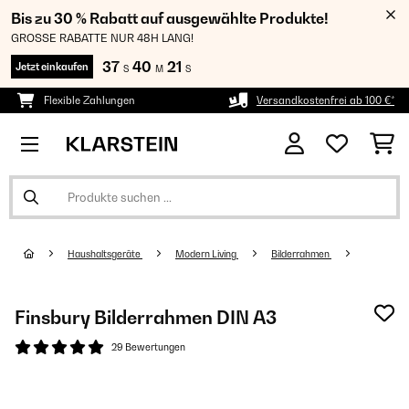
Bis zu 30 % Rabatt auf ausgewählte Produkte!
GROSSE RABATTE NUR 48H LANG!
37
40
21
Jetzt einkaufen
S
M
S
Flexible Zahlungen
Versandkostenfrei ab 100 €*
Haushaltsgeräte
Modern Living
Bilderrahmen
Finsbury Bilderrahmen DIN A3
29 Bewertungen