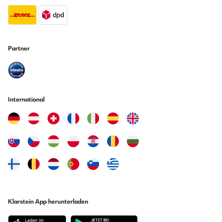
Amazon Benutzer – Bewertung durch Chal-Tec GmbH nicht
eigenständig überprüft
14/02/2021
Partner
Good quality for the price and just what I needed - would order again.
Amazon Benutzer – Bewertung durch Chal-Tec GmbH nicht
eigenständig überprüft
International
06/02/2021
Outstanding quality, definitely worth the price and proud to support a
small British business!!
Amazon Benutzer – Bewertung durch Chal-Tec GmbH nicht
eigenständig überprüft
05/02/2021
Klarstein App herunterladen
Beautiful frame. Perfect for a valued picture to go into.
Amazon Benutzer – Bewertung durch Chal-Tec GmbH nicht