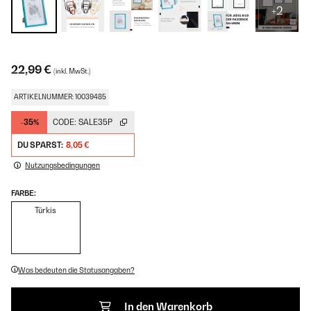
+2
22,99 €
(inkl. MwSt.)
ARTIKELNUMMER: 10039485
-35%
CODE:
SALE35P
DU SPARST:
8,05 €
Nutzungsbedingungen
FARBE:
Türkis
Was bedeuten die Statusangaben?
In den Warenkorb