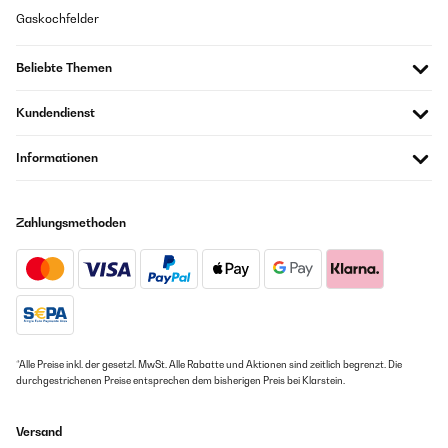
Gaskochfelder
Amazon Benutzer – Bewertung durch Chal-Tec GmbH nicht
eigenständig überprüft
Beliebte Themen
03/03/2021
Kundendienst
Great value for money
Informationen
Amazon Benutzer – Bewertung durch Chal-Tec GmbH nicht
eigenständig überprüft
Zahlungsmethoden
01/03/2021
The quality is pretty good, the frame arrived safely packed. However
the back didn't have enough clips to keep the wood pressed tightly to
the glass, so had to DIY that part a little. Overall, decent purchase.
Amazon Benutzer – Bewertung durch Chal-Tec GmbH nicht
eigenständig überprüft
*Alle Preise inkl. der gesetzl. MwSt. Alle Rabatte und Aktionen sind zeitlich begrenzt. Die
durchgestrichenen Preise entsprechen dem bisherigen Preis bei Klarstein.
28/02/2021
Versand
This is a sturdy, well constructed frame. I am very pleased I bought it