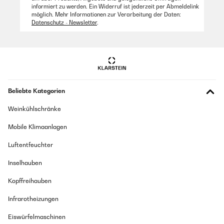
informiert zu werden. Ein Widerruf ist jederzeit per Abmeldelink
möglich. Mehr Informationen zur Verarbeitung der Daten:
31/08/2025
Datenschutz - Newsletter
.
Witzig gemacht
Amazon Benutzer – Bewertung durch Chal-Tec GmbH nicht
eigenständig überprüft
26/06/2025
Beliebte Kategorien
Ist ein gutes Spiel für Partys
Weinkühlschränke
Amazon Benutzer – Bewertung durch Chal-Tec GmbH nicht
eigenständig überprüft
Mobile Klimaanlagen
Luftentfeuchter
14/06/2025
Inselhauben
Super Spiel!
Kopffreihauben
Amazon Benutzer – Bewertung durch Chal-Tec GmbH nicht
eigenständig überprüft
Infrarotheizungen
Eiswürfelmaschinen
02/06/2025