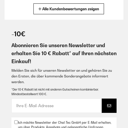
Alle Kundenbewertungen zeigen
30/12/2025
Sehr schnelle Lieferung und super verpackt, das Spiel macht echt Spaß
,kann man nur empfehlen
-10€
Amazon Benutzer – Bewertung durch Chal-Tec GmbH nicht
eigenständig überprüft
Abonnieren Sie unseren Newsletter und
erhalten Sie 10 € Rabatt* auf Ihren nächsten
17/11/2025
Einkauf!
Ist ein lustiges Trinkspiel.War ein Geburtstagsgeschenk an jemanden, er
hat es gleich am Wochenende mit Freunden gespielt.
Melden Sie sich für unseren Newsletter an und gehören Sie zu
den Ersten, die über kommende Sonderangebote informiert
Amazon Benutzer – Bewertung durch Chal-Tec GmbH nicht
werden.
eigenständig überprüft
*Der 10 € Rabatt ist nicht mit anderen Gutscheinen kombinierbar.
Mindestbestellwert 100 €.
14/11/2025
Super Lustiges Spiel.Toller Kontakt, problemlose Abwicklung, Danke.
Amazon Benutzer – Bewertung durch Chal-Tec GmbH nicht
eigenständig überprüft
Ich möchte Newsletter der Chal-Tec GmbH per E-Mail erhalten,
um über Produkte, Angebote und gelegentliche Umfragen