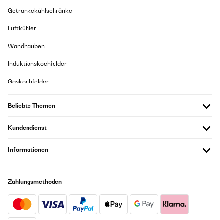
Getränkekühlschränke
Als Geschenk gekauft Kam gut an Lustiges Spiel
Luftkühler
Amazon Benutzer – Bewertung durch Chal-Tec GmbH nicht
eigenständig überprüft
Wandhauben
Induktionskochfelder
26/05/2025
Gaskochfelder
Hab dieses Spiel für einen lustigen Spieleabend mit Freunden bestellt.
Kann es wirklich weiterempfehlen. Musste das Kartenspiel erneut für
Freunde bestellen, da es so gut ankam. Mit den eigenen Regelkarten
Beliebte Themen
kann das Spiel mehr oder weniger beeinflusst werden. Hier sind den
Gedanken und Ideen keine Grenzen gesetzt... (macht vlt. vor dem Spiel
No-Gos ab)
Kundendienst
Amazon Benutzer – Bewertung durch Chal-Tec GmbH nicht
eigenständig überprüft
Informationen
19/05/2025
Zahlungsmethoden
sehr cooles spiel
Amazon Benutzer – Bewertung durch Chal-Tec GmbH nicht
eigenständig überprüft