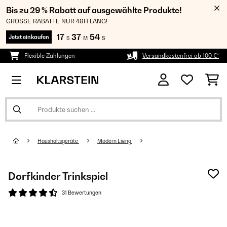
Bis zu 29 % Rabatt auf ausgewählte Produkte!
GROSSE RABATTE NUR 48H LANG!
17
37
54
Jetzt einkaufen
S
M
S
Flexible Zahlungen
Versandkostenfrei ab 100 €*
Haushaltsgeräte
Modern Living
Dorfkinder Trinkspiel
31 Bewertungen