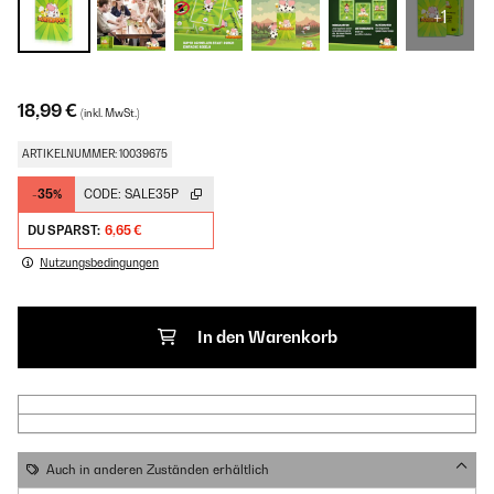
+1
18,99 €
(inkl. MwSt.)
ARTIKELNUMMER: 10039675
-35%
CODE:
SALE35P
DU SPARST:
6,65 €
Nutzungsbedingungen
In den Warenkorb
Auch in anderen Zuständen erhältlich