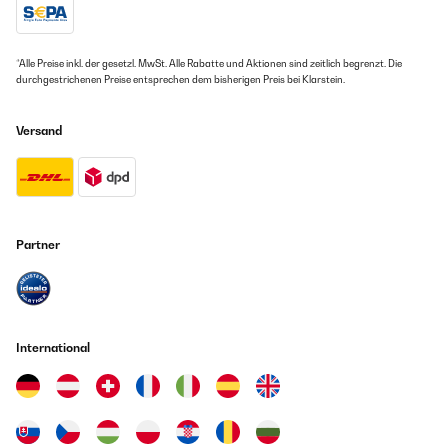
14/01/2025
*Alle Preise inkl. der gesetzl. MwSt. Alle Rabatte und Aktionen sind zeitlich begrenzt. Die
Kartenspiel für Trinkspiel, Karten wiederholen sich, dadurch wird es
durchgestrichenen Preise entsprechen dem bisherigen Preis bei Klarstein.
schnell langweilig, manche Karten sind eher unverständlich.Cover des
Kartenspiels war komplett mit einem Etikett beklebt. War nicht so
schön, da eigentlich als Geschenk gedacht.Lieferung und Abwicklung
Versand
waren aber unkompliziert und sehr gut.
Amazon Benutzer – Bewertung durch Chal-Tec GmbH nicht
eigenständig überprüft
13/01/2025
Partner
Das Spiel hat uns den Silvesterabend gerettet. Es war richtig lustig und
die Zeit ist schnell vergangen. Kann das Spiel gerne weiterempfehlen.
Amazon Benutzer – Bewertung durch Chal-Tec GmbH nicht
eigenständig überprüft
International
01/01/2025
Das Spiel sorgt für Auflockerung in der Runde und Gespräche. Mir
persönlich waren die ,,trinke wenn....,, zu einfach gestaltet ,hätte es