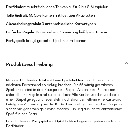
Dorfkinder:
feuchtfröhliches Trinkspiel für 2 bis 8 Mitspieler
Tolle Vielfalt:
55 Spielkarten mit lustigen Aktivitäten
Abwechslungsreich:
3 unterschiedliche Kartentypen
Einfache Regeln:
Karte ziehen, Anweisung befolgen, Trinken
Partyspaß:
bringt garantiert jeden zum Lachen
Produktbeschreibung
Mit dem Dorfkinder
Trinkspiel
von
Spielehelden
lasst ihr es auf dem
nächsten Partyabend so richtig krachen. Die 55 witzig gestalteten
Spielkarten sind in drei Kategorien - Regel-, Aktion- und Blitzkarten -
unterteilt. Die Regeln sind super einfach: Alle Karten werden verdeckt auf
einen Stapel gelegt und jeder zieht nacheinander reihum eine Karte und
befolgt die Anweisung auf der Karte. Hier bleibt garantiert kein Auge und
sicher nur ganz wenige Kehlen trocken. Ein unglaublich feuchtfröhlicher
Spaß für jede Party.
Das Dorfkinder
Partyspiel
von
Spielehelden
begeistert jeden - nicht nur
Dorfkinder!